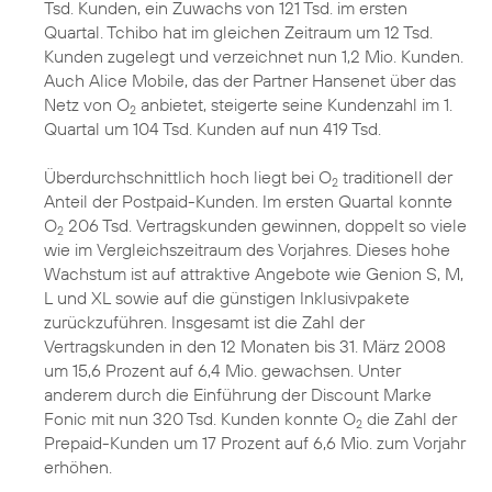
Tsd. Kunden, ein Zuwachs von 121 Tsd. im ersten
Quartal. Tchibo hat im gleichen Zeitraum um 12 Tsd.
Kunden zugelegt und verzeichnet nun 1,2 Mio. Kunden.
Auch Alice Mobile, das der Partner Hansenet über das
Netz von O
anbietet, steigerte seine Kundenzahl im 1.
2
Quartal um 104 Tsd. Kunden auf nun 419 Tsd.
Überdurchschnittlich hoch liegt bei O
traditionell der
2
Anteil der Postpaid-Kunden. Im ersten Quartal konnte
O
206 Tsd. Vertragskunden gewinnen, doppelt so viele
2
wie im Vergleichszeitraum des Vorjahres. Dieses hohe
Wachstum ist auf attraktive Angebote wie Genion S, M,
L und XL sowie auf die günstigen Inklusivpakete
zurückzuführen. Insgesamt ist die Zahl der
Vertragskunden in den 12 Monaten bis 31. März 2008
um 15,6 Prozent auf 6,4 Mio. gewachsen. Unter
anderem durch die Einführung der Discount Marke
Fonic mit nun 320 Tsd. Kunden konnte O
die Zahl der
2
Prepaid-Kunden um 17 Prozent auf 6,6 Mio. zum Vorjahr
erhöhen.