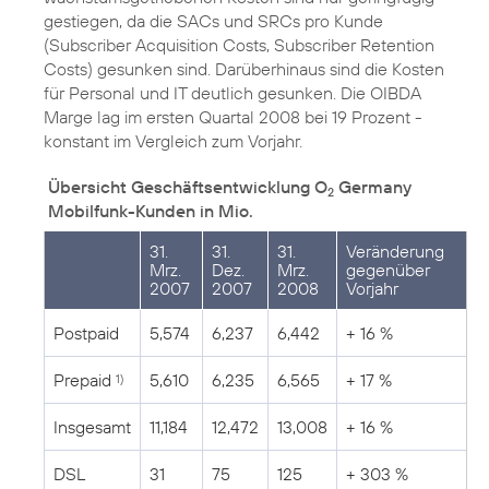
gestiegen, da die SACs und SRCs pro Kunde
(Subscriber Acquisition Costs, Subscriber Retention
Costs) gesunken sind. Darüberhinaus sind die Kosten
für Personal und IT deutlich gesunken. Die OIBDA
Marge lag im ersten Quartal 2008 bei 19 Prozent -
konstant im Vergleich zum Vorjahr.
Übersicht Geschäftsentwicklung O
Germany
2
Mobilfunk-Kunden in Mio.
31.
31.
31.
Veränderung
Mrz.
Dez.
Mrz.
gegenüber
2007
2007
2008
Vorjahr
Postpaid
5,574
6,237
6,442
+ 16 %
Prepaid
5,610
6,235
6,565
+ 17 %
1)
Insgesamt
11,184
12,472
13,008
+ 16 %
DSL
31
75
125
+ 303 %