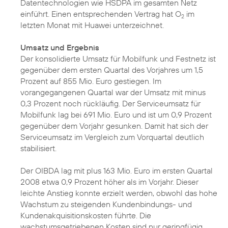
Datentechnologien wie HSDPA im gesamten Netz
einführt. Einen entsprechenden Vertrag hat O
im
2
letzten Monat mit Huawei unterzeichnet.
Umsatz und Ergebnis
Der konsolidierte Umsatz für Mobilfunk und Festnetz ist
gegenüber dem ersten Quartal des Vorjahres um 1,5
Prozent auf 855 Mio. Euro gestiegen. Im
vorangegangenen Quartal war der Umsatz mit minus
0,3 Prozent noch rückläufig. Der Serviceumsatz für
Mobilfunk lag bei 691 Mio. Euro und ist um 0,9 Prozent
gegenüber dem Vorjahr gesunken. Damit hat sich der
Serviceumsatz im Vergleich zum Vorquartal deutlich
stabilisiert.
Der OIBDA lag mit plus 163 Mio. Euro im ersten Quartal
2008 etwa 0,9 Prozent höher als im Vorjahr. Dieser
leichte Anstieg konnte erzielt werden, obwohl das hohe
Wachstum zu steigenden Kundenbindungs- und
Kundenakquisitionskosten führte. Die
wachstumsgetriebenen Kosten sind nur geringfügig