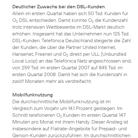
Deutlicher Zuwachs bei den DSL-Kunden
Allein im ersten Quartal haben sich 50 Tsd. Kunden für
O
DSL entschieden. Damit konnte O
die Kundenzahl
2
2
trotz intensiven Wettbewerbs im DSL-Markt deutlich
erhöhen. Insgesamt hat das Unternehmen nun 125 Tsd.
DSL-Kunden. Telefónica Deutschland steigerte die Zahl
der Kunden, die über die Partner United Internet,
Hansenet, Freenet und O
direkt per ULL (Unbundled
2
Local Loop) an das Telefónica Netz angeschlossen sind,
von 259 Tsd. im ersten Quartal 2007 auf 845 Tsd. im
ersten Quartal 2008. Damit hat sich die Kundenzahl in
zwölf Monaten mehr als verdreifacht.
Mobilfunknutzung
Die durchschnittliche Mobilfunknutzung ist im
Vergleich zum Vorjahr um 14,1 Prozent gestiegen. Im
Schnitt telefonieren O
Kunden im ersten Quartal 147
2
Minuten pro Monat mit ihrem Handy. Dieser Anstieg ist
insbesondere auf Flatrate-Angebote für Prepaid- und
Genion-Kunden zurückzuführen. Im durchschnittlichen