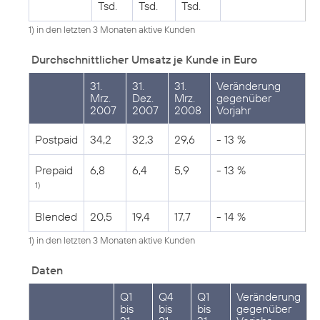
Tsd.
Tsd.
Tsd.
1) in den letzten 3 Monaten aktive Kunden
Durchschnittlicher Umsatz je Kunde in Euro
31.
31.
31.
Veränderung
Mrz.
Dez.
Mrz.
gegenüber
2007
2007
2008
Vorjahr
Postpaid
34,2
32,3
29,6
- 13 %
Prepaid
6,8
6,4
5,9
- 13 %
1)
Blended
20,5
19,4
17,7
- 14 %
1) in den letzten 3 Monaten aktive Kunden
Daten
Q1
Q4
Q1
Veränderung
bis
bis
bis
gegenüber