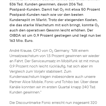
536 Tsd. Kunden gewinnen, davon 206 Tsd.
Postpaid-Kunden. Damit hat O
mit etwa 50 Prozent
2
Postpaid-Kunden nach wie vor den besten
Kundensplit im Markt. Trotz der steigenden Kosten,
die das starke Wachstum mit sich bringt, konnte O
2
auch den operativen Gewinn leicht erhöhen. Der
OIBDA ist um 0,9 Prozent gestiegen und liegt nun bei
163 Mio. Euro.
André Krause, CFO von O
Germany: "Mit einem
2
Umsatzwachstum von 1,5 Prozent gewinnen wir wieder
an Fahrt. Der Serviceumsatz im Mobilfunk ist mit minus
0,9 Prozent noch leicht rückläufig, hat sich aber im
Vergleich zum Vorjahr stabilisiert. Zum
Kundenwachstum tragen insbesondere auch unsere
Partner Alice Mobile, Fonic und Tchibo bei. Über diese
Kanäle konnten wir im ersten Quartal knapp 240 Tsd.
Kunden gewinnen."
Die Discountmarke Fonic erreicht nun insgesamt 320