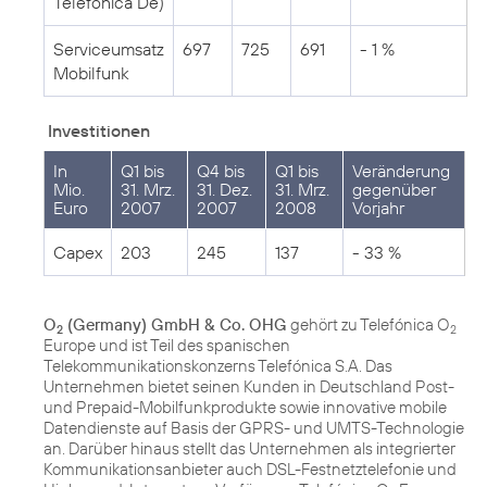
Telefónica De)
Serviceumsatz
697
725
691
- 1 %
Mobilfunk
Investitionen
In
Q1 bis
Q4 bis
Q1 bis
Veränderung
Mio.
31. Mrz.
31. Dez.
31. Mrz.
gegenüber
Euro
2007
2007
2008
Vorjahr
Capex
203
245
137
- 33 %
O
(Germany) GmbH & Co. OHG
gehört zu Telefónica O
2
2
Europe und ist Teil des spanischen
Telekommunikationskonzerns Telefónica S.A. Das
Unternehmen bietet seinen Kunden in Deutschland Post-
und Prepaid-Mobilfunkprodukte sowie innovative mobile
Datendienste auf Basis der GPRS- und UMTS-Technologie
an. Darüber hinaus stellt das Unternehmen als integrierter
Kommunikationsanbieter auch DSL-Festnetztelefonie und