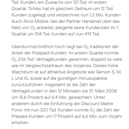
Tsd. Kunden, ein Zuwachs von 121 Tsd. im ersten
Quartal. Tchibo hat im gleichen Zeitraum um 12 Tsd.
Kunden zugelegt und verzeichnet nun 1,2 Mio. Kunden.
Auch Alice Mobile, das der Partner Hansenet über das
Netz von O
anbietet, steigerte seine Kundenzahl im 1.
2
Quartal um 104 Tsd. Kunden auf nun 419 Tsd.
Überdurchschnittlich hoch liegt bei O
traditionell der
2
Anteil der Postpaid-Kunden. Im ersten Quartal konnte
O
206 Tsd. Vertragskunden gewinnen, doppelt so viele
2
wie im Vergleichszeitraum des Vorjahres. Dieses hohe
Wachstum ist auf attraktive Angebote wie Genion S, M,
L und XL sowie auf die günstigen Inklusivpakete
zurückzuführen. Insgesamt ist die Zahl der
Vertragskunden in den 12 Monaten bis 31. März 2008
um 15,6 Prozent auf 6,4 Mio. gewachsen. Unter
anderem durch die Einführung der Discount Marke
Fonic mit nun 320 Tsd. Kunden konnte O
die Zahl der
2
Prepaid-Kunden um 17 Prozent auf 6,6 Mio. zum Vorjahr
erhöhen.