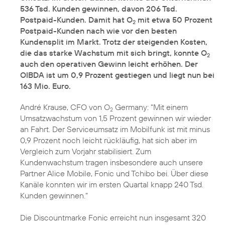
536 Tsd. Kunden gewinnen, davon 206 Tsd.
Postpaid-Kunden. Damit hat O
mit etwa 50 Prozent
2
Postpaid-Kunden nach wie vor den besten
Kundensplit im Markt. Trotz der steigenden Kosten,
die das starke Wachstum mit sich bringt, konnte O
2
auch den operativen Gewinn leicht erhöhen. Der
OIBDA ist um 0,9 Prozent gestiegen und liegt nun bei
163 Mio. Euro.
André Krause, CFO von O
Germany: "Mit einem
2
Umsatzwachstum von 1,5 Prozent gewinnen wir wieder
an Fahrt. Der Serviceumsatz im Mobilfunk ist mit minus
0,9 Prozent noch leicht rückläufig, hat sich aber im
Vergleich zum Vorjahr stabilisiert. Zum
Kundenwachstum tragen insbesondere auch unsere
Partner Alice Mobile, Fonic und Tchibo bei. Über diese
Kanäle konnten wir im ersten Quartal knapp 240 Tsd.
Kunden gewinnen."
Die Discountmarke Fonic erreicht nun insgesamt 320