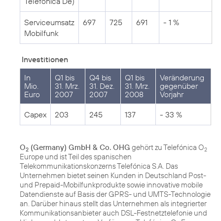
Telefónica De)
Serviceumsatz
697
725
691
- 1 %
Mobilfunk
Investitionen
In
Q1 bis
Q4 bis
Q1 bis
Veränderung
Mio.
31. Mrz.
31. Dez.
31. Mrz.
gegenüber
Euro
2007
2007
2008
Vorjahr
Capex
203
245
137
- 33 %
O
(Germany) GmbH & Co. OHG
gehört zu Telefónica O
2
2
Europe und ist Teil des spanischen
Telekommunikationskonzerns Telefónica S.A. Das
Unternehmen bietet seinen Kunden in Deutschland Post-
und Prepaid-Mobilfunkprodukte sowie innovative mobile
Datendienste auf Basis der GPRS- und UMTS-Technologie
an. Darüber hinaus stellt das Unternehmen als integrierter
Kommunikationsanbieter auch DSL-Festnetztelefonie und