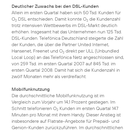
Deutlicher Zuwachs bei den DSL-Kunden
Allein im ersten Quartal haben sich 50 Tsd. Kunden für
O
DSL entschieden. Damit konnte O
die Kundenzahl
2
2
trotz intensiven Wettbewerbs im DSL-Markt deutlich
erhöhen. Insgesamt hat das Unternehmen nun 125 Tsd.
DSL-Kunden. Telefónica Deutschland steigerte die Zahl
der Kunden, die über die Partner United Internet,
Hansenet, Freenet und O
direkt per ULL (Unbundled
2
Local Loop) an das Telefónica Netz angeschlossen sind,
von 259 Tsd. im ersten Quartal 2007 auf 845 Tsd. im
ersten Quartal 2008. Damit hat sich die Kundenzahl in
zwölf Monaten mehr als verdreifacht.
Mobilfunknutzung
Die durchschnittliche Mobilfunknutzung ist im
Vergleich zum Vorjahr um 14,1 Prozent gestiegen. Im
Schnitt telefonieren O
Kunden im ersten Quartal 147
2
Minuten pro Monat mit ihrem Handy. Dieser Anstieg ist
insbesondere auf Flatrate-Angebote für Prepaid- und
Genion-Kunden zurückzuführen. Im durchschnittlichen