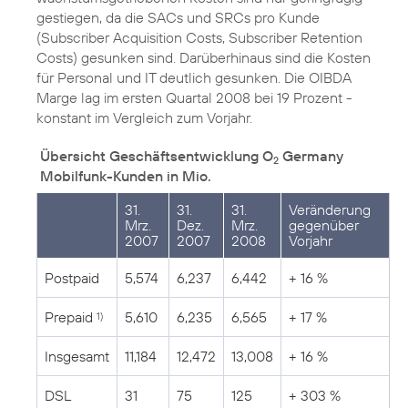
gestiegen, da die SACs und SRCs pro Kunde
(Subscriber Acquisition Costs, Subscriber Retention
Costs) gesunken sind. Darüberhinaus sind die Kosten
für Personal und IT deutlich gesunken. Die OIBDA
Marge lag im ersten Quartal 2008 bei 19 Prozent -
konstant im Vergleich zum Vorjahr.
Übersicht Geschäftsentwicklung O
Germany
2
Mobilfunk-Kunden in Mio.
31.
31.
31.
Veränderung
Mrz.
Dez.
Mrz.
gegenüber
2007
2007
2008
Vorjahr
Postpaid
5,574
6,237
6,442
+ 16 %
Prepaid
5,610
6,235
6,565
+ 17 %
1)
Insgesamt
11,184
12,472
13,008
+ 16 %
DSL
31
75
125
+ 303 %