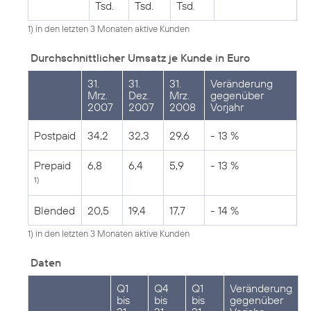
Tsd.
Tsd.
Tsd.
1) in den letzten 3 Monaten aktive Kunden
Durchschnittlicher Umsatz je Kunde in Euro
31.
31.
31.
Veränderung
Mrz.
Dez.
Mrz.
gegenüber
2007
2007
2008
Vorjahr
Postpaid
34,2
32,3
29,6
- 13 %
Prepaid
6,8
6,4
5,9
- 13 %
1)
Blended
20,5
19,4
17,7
- 14 %
1) in den letzten 3 Monaten aktive Kunden
Daten
Q1
Q4
Q1
Veränderung
bis
bis
bis
gegenüber