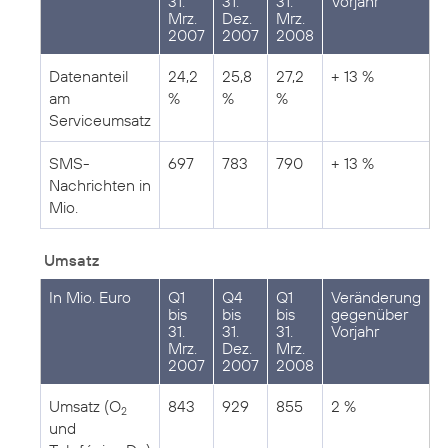
31.
31.
31.
Vorjahr
Mrz.
Dez.
Mrz.
2007
2007
2008
Datenanteil
24,2
25,8
27,2
+ 13 %
am
%
%
%
Serviceumsatz
SMS-
697
783
790
+ 13 %
Nachrichten in
Mio.
Umsatz
In Mio. Euro
Q1
Q4
Q1
Veränderung
bis
bis
bis
gegenüber
31.
31.
31.
Vorjahr
Mrz.
Dez.
Mrz.
2007
2007
2008
Umsatz (O
843
929
855
2 %
2
und