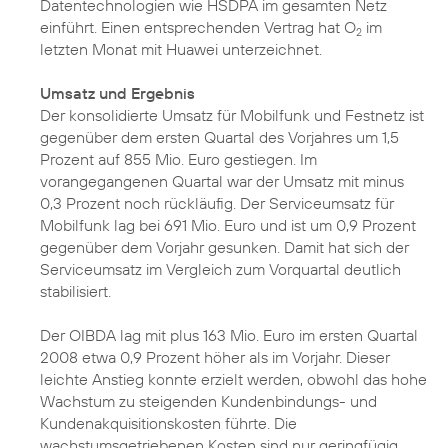
Datentechnologien wie HSDPA im gesamten Netz
einführt. Einen entsprechenden Vertrag hat O
im
2
letzten Monat mit Huawei unterzeichnet.
Umsatz und Ergebnis
Der konsolidierte Umsatz für Mobilfunk und Festnetz ist
gegenüber dem ersten Quartal des Vorjahres um 1,5
Prozent auf 855 Mio. Euro gestiegen. Im
vorangegangenen Quartal war der Umsatz mit minus
0,3 Prozent noch rückläufig. Der Serviceumsatz für
Mobilfunk lag bei 691 Mio. Euro und ist um 0,9 Prozent
gegenüber dem Vorjahr gesunken. Damit hat sich der
Serviceumsatz im Vergleich zum Vorquartal deutlich
stabilisiert.
Der OIBDA lag mit plus 163 Mio. Euro im ersten Quartal
2008 etwa 0,9 Prozent höher als im Vorjahr. Dieser
leichte Anstieg konnte erzielt werden, obwohl das hohe
Wachstum zu steigenden Kundenbindungs- und
Kundenakquisitionskosten führte. Die
wachstumsgetriebenen Kosten sind nur geringfügig