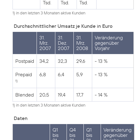
Tsd.
Tsd.
Tsd.
1) in den letzten 3 Monaten aktive Kunden
Durchschnittlicher Umsatz je Kunde in Euro
31.
31.
31.
Veränderung
Mrz.
Dez.
Mrz.
gegenüber
2007
2007
2008
Vorjahr
Postpaid
34,2
32,3
29,6
- 13 %
Prepaid
6,8
6,4
5,9
- 13 %
1)
Blended
20,5
19,4
17,7
- 14 %
1) in den letzten 3 Monaten aktive Kunden
Daten
Q1
Q4
Q1
Veränderung
bis
bis
bis
gegenüber