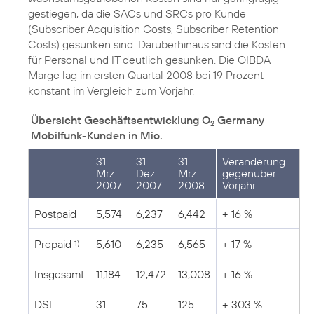
gestiegen, da die SACs und SRCs pro Kunde
(Subscriber Acquisition Costs, Subscriber Retention
Costs) gesunken sind. Darüberhinaus sind die Kosten
für Personal und IT deutlich gesunken. Die OIBDA
Marge lag im ersten Quartal 2008 bei 19 Prozent -
konstant im Vergleich zum Vorjahr.
Übersicht Geschäftsentwicklung O
Germany
2
Mobilfunk-Kunden in Mio.
31.
31.
31.
Veränderung
Mrz.
Dez.
Mrz.
gegenüber
2007
2007
2008
Vorjahr
Postpaid
5,574
6,237
6,442
+ 16 %
Prepaid
5,610
6,235
6,565
+ 17 %
1)
Insgesamt
11,184
12,472
13,008
+ 16 %
DSL
31
75
125
+ 303 %