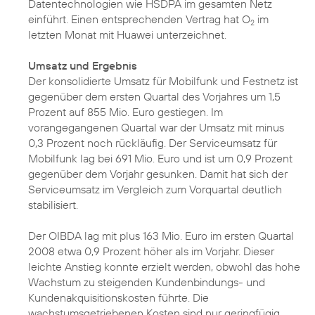
Datentechnologien wie HSDPA im gesamten Netz
einführt. Einen entsprechenden Vertrag hat O
im
2
letzten Monat mit Huawei unterzeichnet.
Umsatz und Ergebnis
Der konsolidierte Umsatz für Mobilfunk und Festnetz ist
gegenüber dem ersten Quartal des Vorjahres um 1,5
Prozent auf 855 Mio. Euro gestiegen. Im
vorangegangenen Quartal war der Umsatz mit minus
0,3 Prozent noch rückläufig. Der Serviceumsatz für
Mobilfunk lag bei 691 Mio. Euro und ist um 0,9 Prozent
gegenüber dem Vorjahr gesunken. Damit hat sich der
Serviceumsatz im Vergleich zum Vorquartal deutlich
stabilisiert.
Der OIBDA lag mit plus 163 Mio. Euro im ersten Quartal
2008 etwa 0,9 Prozent höher als im Vorjahr. Dieser
leichte Anstieg konnte erzielt werden, obwohl das hohe
Wachstum zu steigenden Kundenbindungs- und
Kundenakquisitionskosten führte. Die
wachstumsgetriebenen Kosten sind nur geringfügig