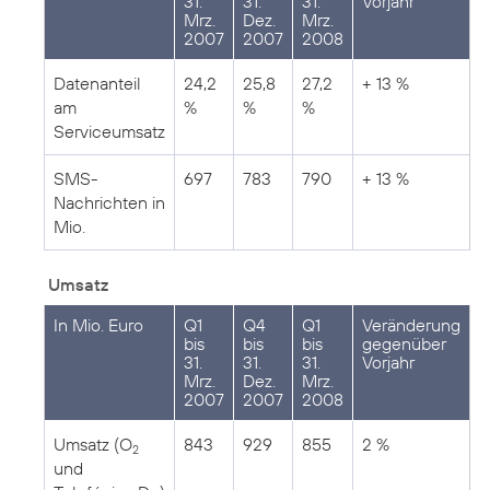
31.
31.
31.
Vorjahr
Mrz.
Dez.
Mrz.
2007
2007
2008
Datenanteil
24,2
25,8
27,2
+ 13 %
am
%
%
%
Serviceumsatz
SMS-
697
783
790
+ 13 %
Nachrichten in
Mio.
Umsatz
In Mio. Euro
Q1
Q4
Q1
Veränderung
bis
bis
bis
gegenüber
31.
31.
31.
Vorjahr
Mrz.
Dez.
Mrz.
2007
2007
2008
Umsatz (O
843
929
855
2 %
2
und