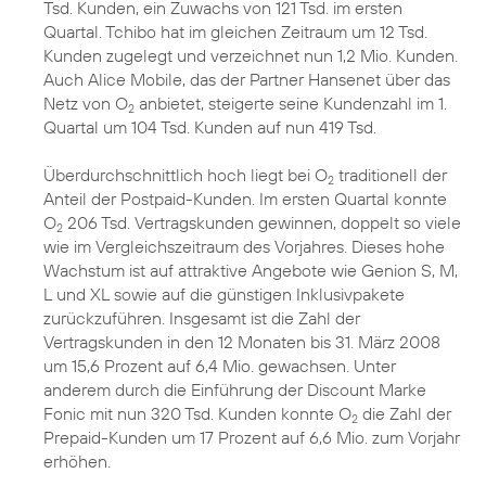
Tsd. Kunden, ein Zuwachs von 121 Tsd. im ersten
Quartal. Tchibo hat im gleichen Zeitraum um 12 Tsd.
Kunden zugelegt und verzeichnet nun 1,2 Mio. Kunden.
Auch Alice Mobile, das der Partner Hansenet über das
Netz von O
anbietet, steigerte seine Kundenzahl im 1.
2
Quartal um 104 Tsd. Kunden auf nun 419 Tsd.
Überdurchschnittlich hoch liegt bei O
traditionell der
2
Anteil der Postpaid-Kunden. Im ersten Quartal konnte
O
206 Tsd. Vertragskunden gewinnen, doppelt so viele
2
wie im Vergleichszeitraum des Vorjahres. Dieses hohe
Wachstum ist auf attraktive Angebote wie Genion S, M,
L und XL sowie auf die günstigen Inklusivpakete
zurückzuführen. Insgesamt ist die Zahl der
Vertragskunden in den 12 Monaten bis 31. März 2008
um 15,6 Prozent auf 6,4 Mio. gewachsen. Unter
anderem durch die Einführung der Discount Marke
Fonic mit nun 320 Tsd. Kunden konnte O
die Zahl der
2
Prepaid-Kunden um 17 Prozent auf 6,6 Mio. zum Vorjahr
erhöhen.