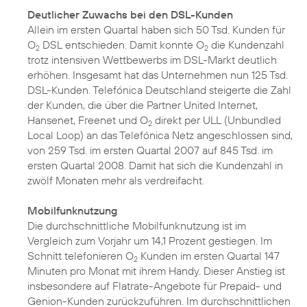
Deutlicher Zuwachs bei den DSL-Kunden
Allein im ersten Quartal haben sich 50 Tsd. Kunden für
O
DSL entschieden. Damit konnte O
die Kundenzahl
2
2
trotz intensiven Wettbewerbs im DSL-Markt deutlich
erhöhen. Insgesamt hat das Unternehmen nun 125 Tsd.
DSL-Kunden. Telefónica Deutschland steigerte die Zahl
der Kunden, die über die Partner United Internet,
Hansenet, Freenet und O
direkt per ULL (Unbundled
2
Local Loop) an das Telefónica Netz angeschlossen sind,
von 259 Tsd. im ersten Quartal 2007 auf 845 Tsd. im
ersten Quartal 2008. Damit hat sich die Kundenzahl in
zwölf Monaten mehr als verdreifacht.
Mobilfunknutzung
Die durchschnittliche Mobilfunknutzung ist im
Vergleich zum Vorjahr um 14,1 Prozent gestiegen. Im
Schnitt telefonieren O
Kunden im ersten Quartal 147
2
Minuten pro Monat mit ihrem Handy. Dieser Anstieg ist
insbesondere auf Flatrate-Angebote für Prepaid- und
Genion-Kunden zurückzuführen. Im durchschnittlichen