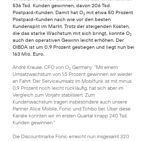
536 Tsd. Kunden gewinnen, davon 206 Tsd.
Postpaid-Kunden. Damit hat O
mit etwa 50 Prozent
2
Postpaid-Kunden nach wie vor den besten
Kundensplit im Markt. Trotz der steigenden Kosten,
die das starke Wachstum mit sich bringt, konnte O
2
auch den operativen Gewinn leicht erhöhen. Der
OIBDA ist um 0,9 Prozent gestiegen und liegt nun bei
163 Mio. Euro.
André Krause, CFO von O
Germany: "Mit einem
2
Umsatzwachstum von 1,5 Prozent gewinnen wir wieder
an Fahrt. Der Serviceumsatz im Mobilfunk ist mit minus
0,9 Prozent noch leicht rückläufig, hat sich aber im
Vergleich zum Vorjahr stabilisiert. Zum
Kundenwachstum tragen insbesondere auch unsere
Partner Alice Mobile, Fonic und Tchibo bei. Über diese
Kanäle konnten wir im ersten Quartal knapp 240 Tsd.
Kunden gewinnen."
Die Discountmarke Fonic erreicht nun insgesamt 320