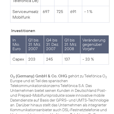
Telefónica De)
Serviceumsatz
697
725
691
- 1 %
Mobilfunk
Investitionen
In
Q1 bis
Q4 bis
Q1 bis
Veränderung
Mio.
31. Mrz.
31. Dez.
31. Mrz.
gegenüber
Euro
2007
2007
2008
Vorjahr
Capex
203
245
137
- 33 %
O
(Germany) GmbH & Co. OHG
gehört zu Telefónica O
2
2
Europe und ist Teil des spanischen
Telekommunikationskonzerns Telefónica S.A. Das
Unternehmen bietet seinen Kunden in Deutschland Post-
und Prepaid-Mobilfunkprodukte sowie innovative mobile
Datendienste auf Basis der GPRS- und UMTS-Technologie
an. Darüber hinaus stellt das Unternehmen als integrierter
Kommunikationsanbieter auch DSL-Festnetztelefonie und