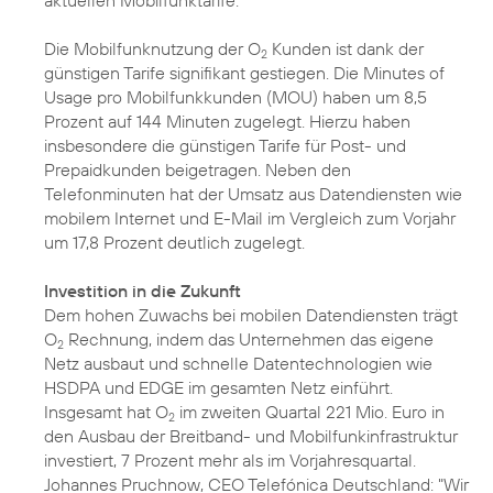
aktuellen Mobilfunktarife.
Die Mobilfunknutzung der O
Kunden ist dank der
2
günstigen Tarife signifikant gestiegen. Die Minutes of
Usage pro Mobilfunkkunden (MOU) haben um 8,5
Prozent auf 144 Minuten zugelegt. Hierzu haben
insbesondere die günstigen Tarife für Post- und
Prepaidkunden beigetragen. Neben den
Telefonminuten hat der Umsatz aus Datendiensten wie
mobilem Internet und E-Mail im Vergleich zum Vorjahr
um 17,8 Prozent deutlich zugelegt.
Investition in die Zukunft
Dem hohen Zuwachs bei mobilen Datendiensten trägt
O
Rechnung, indem das Unternehmen das eigene
2
Netz ausbaut und schnelle Datentechnologien wie
HSDPA und EDGE im gesamten Netz einführt.
Insgesamt hat O
im zweiten Quartal 221 Mio. Euro in
2
den Ausbau der Breitband- und Mobilfunkinfrastruktur
investiert, 7 Prozent mehr als im Vorjahresquartal.
Johannes Pruchnow, CEO Telefónica Deutschland: "Wir