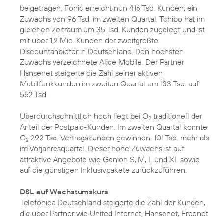
beigetragen. Fonic erreicht nun 416 Tsd. Kunden, ein
Zuwachs von 96 Tsd. im zweiten Quartal. Tchibo hat im
gleichen Zeitraum um 35 Tsd. Kunden zugelegt und ist
mit über 1,2 Mio. Kunden der zweitgrößte
Discountanbieter in Deutschland. Den höchsten
Zuwachs verzeichnete Alice Mobile. Der Partner
Hansenet steigerte die Zahl seiner aktiven
Mobilfunkkunden im zweiten Quartal um 133 Tsd. auf
552 Tsd.
Überdurchschnittlich hoch liegt bei O
traditionell der
2
Anteil der Postpaid-Kunden. Im zweiten Quartal konnte
O
292 Tsd. Vertragskunden gewinnen, 101 Tsd. mehr als
2
im Vorjahresquartal. Dieser hohe Zuwachs ist auf
attraktive Angebote wie Genion S, M, L und XL sowie
auf die günstigen Inklusivpakete zurückzuführen.
DSL auf Wachstumskurs
Telefónica Deutschland steigerte die Zahl der Kunden,
die über Partner wie United Internet, Hansenet, Freenet