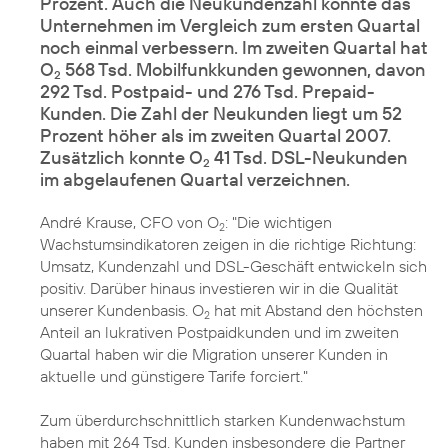
Prozent. Auch die Neukundenzahl konnte das
Unternehmen im Vergleich zum ersten Quartal
noch einmal verbessern. Im zweiten Quartal hat
O
568 Tsd. Mobilfunkkunden gewonnen, davon
2
292 Tsd. Postpaid- und 276 Tsd. Prepaid-
Kunden. Die Zahl der Neukunden liegt um 52
Prozent höher als im zweiten Quartal 2007.
Zusätzlich konnte O
41 Tsd. DSL-Neukunden
2
im abgelaufenen Quartal verzeichnen.
André Krause, CFO von O
: "Die wichtigen
2
Wachstumsindikatoren zeigen in die richtige Richtung:
Umsatz, Kundenzahl und DSL-Geschäft entwickeln sich
positiv. Darüber hinaus investieren wir in die Qualität
unserer Kundenbasis. O
hat mit Abstand den höchsten
2
Anteil an lukrativen Postpaidkunden und im zweiten
Quartal haben wir die Migration unserer Kunden in
aktuelle und günstigere Tarife forciert."
Zum überdurchschnittlich starken Kundenwachstum
haben mit 264 Tsd. Kunden insbesondere die Partner