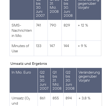
bis
31.
bis
gegenüber
30.
Mrz.
30.
Vorjahr
Juni
2008
Juni
2007
2008
SMS-
741
790
829
+ 12 %
Nachrichten
in Mio.
Minutes of
133
147
144
+ 9 %
Use
Umsatz und Ergebnis
In Mio. Euro
Q2
Q1
Q2
Veränderung
bis
bis
bis
gegenüber
30.
31.
30.
Vorjahr
Juni
Mrz.
Juni
2007
2008
2008
Umsatz (O
861
855
894
+ 3,8 %
2
und