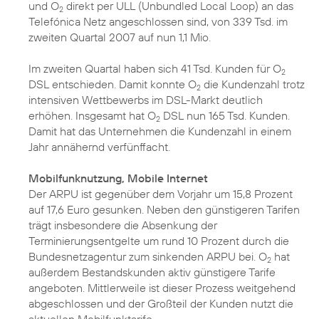
und O
direkt per ULL (Unbundled Local Loop) an das
2
Telefónica Netz angeschlossen sind, von 339 Tsd. im
zweiten Quartal 2007 auf nun 1,1 Mio.
Im zweiten Quartal haben sich 41 Tsd. Kunden für O
2
DSL entschieden. Damit konnte O
die Kundenzahl trotz
2
intensiven Wettbewerbs im DSL-Markt deutlich
erhöhen. Insgesamt hat O
DSL nun 165 Tsd. Kunden.
2
Damit hat das Unternehmen die Kundenzahl in einem
Jahr annähernd verfünffacht.
Mobilfunknutzung, Mobile Internet
Der ARPU ist gegenüber dem Vorjahr um 15,8 Prozent
auf 17,6 Euro gesunken. Neben den günstigeren Tarifen
trägt insbesondere die Absenkung der
Terminierungsentgelte um rund 10 Prozent durch die
Bundesnetzagentur zum sinkenden ARPU bei. O
hat
2
außerdem Bestandskunden aktiv günstigere Tarife
angeboten. Mittlerweile ist dieser Prozess weitgehend
abgeschlossen und der Großteil der Kunden nutzt die