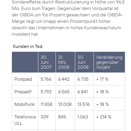
Sondereffekte durch Restrukturierung in Höhe von 96,5
Mio. Euro zum Tragen. Gegenüber dem Vorquartal ist
der OIBDA um 9,6 Prozent gewachsen und die OIBDA-
Marge liegt um knapp einen Prozentpunkt höher,
obwohl das Unternehmen in hohes Kundenwachstum
investiert hat.
Kunden in Tsd.
30.
31.
30.
Veränderung
Juni
Mrz.
Juni
gegenüber
2007
2008
2008
Vorjahr
Postpaid
5.766
6.442
6.735
+ 17 %
Prepaid
5.792
6.565
6.841
+ 18 %
1)
Mobilfunk
11.558
13.008
13.576
+ 18 %
Telefonica
339
845
1.063
+ 214 %
ULL