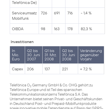
Telefónica De)
Serviceumsatz
726
691
716
- 1,4 %
Mobilfunk
OIBDA
98
163
178
82,3 %
Investitionen
In
Q2 bis
Q1 bis
Q2 bis
Veränderung
Mio.
30. Juni
31. Mrz.
30. Juni
gegenüber
Euro
2007
2008
2008
Vorjahr
Capex
206
137
221
+ 7,2 %
Telefónica O
Germany GmbH & Co. OHG gehört zu
2
Telefónica Europe und ist Teil des spanischen
Telekommunikationskonzerns Telefónica S.A. Das
Unternehmen bietet seinen Privat- und Geschäftskunden
in Deutschland Post- und Prepaid-Mobilfunkprodukte
sowie innovative mobile Datendienste auf Basis der GPRS-