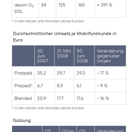
davon O
34
125
165
+ 391 %
2
DSL
in den letzten drei Monaten aktive Kunden
1)
Durchschnittlicher Umsatz je Mobilfunkkunde in
Euro
30.
31. Mrz.
30.
Veränderung
Juni
2008
Juni
gegenüber
2007
2008
Vorjahr
Postpaid
35,2
29,7
29,3
- 17 %
Prepaid
6,7
5,9
6,1
- 9 %
1)
Blended
20,9
17,7
17,6
- 16 %
in den letzten drei Monaten aktive Kunden
1)
Nutzung
Q2
Q1 bis
Q2
Veränderung