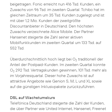
beigetragen. Fonic erreicht nun 416 Tsd. Kunden, ein
Zuwachs von 96 Tsd. im zweiten Quartal. Tchibo hat im
gleichen Zeitraum um 35 Tsd. Kunden zugelegt und ist
mit über 1,2 Mio. Kunden der zweitgrößte
Discountanbieter in Deutschland. Den höchsten
Zuwachs verzeichnete Alice Mobile. Der Partner
Hansenet steigerte die Zahl seiner aktiven
Mobilfunkkunden im zweiten Quartal um 133 Tsd. auf
552 Tsd.
Überdurchschnittlich hoch liegt bei O
traditionell der
2
Anteil der Postpaid-Kunden. Im zweiten Quartal konnte
O
292 Tsd. Vertragskunden gewinnen, 101 Tsd. mehr als
2
im Vorjahresquartal. Dieser hohe Zuwachs ist auf
attraktive Angebote wie Genion S, M, L und XL sowie
auf die günstigen Inklusivpakete zurückzuführen.
DSL auf Wachstumskurs
Telefónica Deutschland steigerte die Zahl der Kunden,
die über Partner wie United Internet, Hansenet, Freenet