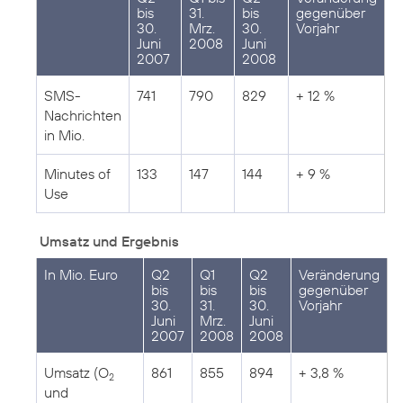
bis
31.
bis
gegenüber
30.
Mrz.
30.
Vorjahr
Juni
2008
Juni
2007
2008
SMS-
741
790
829
+ 12 %
Nachrichten
in Mio.
Minutes of
133
147
144
+ 9 %
Use
Umsatz und Ergebnis
In Mio. Euro
Q2
Q1
Q2
Veränderung
bis
bis
bis
gegenüber
30.
31.
30.
Vorjahr
Juni
Mrz.
Juni
2007
2008
2008
Umsatz (O
861
855
894
+ 3,8 %
2
und