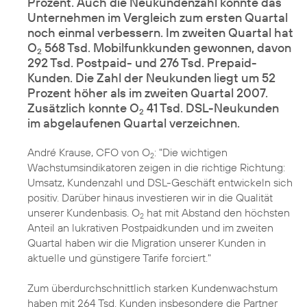
Prozent. Auch die Neukundenzahl konnte das
Unternehmen im Vergleich zum ersten Quartal
noch einmal verbessern. Im zweiten Quartal hat
O
568 Tsd. Mobilfunkkunden gewonnen, davon
2
292 Tsd. Postpaid- und 276 Tsd. Prepaid-
Kunden. Die Zahl der Neukunden liegt um 52
Prozent höher als im zweiten Quartal 2007.
Zusätzlich konnte O
41 Tsd. DSL-Neukunden
2
im abgelaufenen Quartal verzeichnen.
André Krause, CFO von O
: "Die wichtigen
2
Wachstumsindikatoren zeigen in die richtige Richtung:
Umsatz, Kundenzahl und DSL-Geschäft entwickeln sich
positiv. Darüber hinaus investieren wir in die Qualität
unserer Kundenbasis. O
hat mit Abstand den höchsten
2
Anteil an lukrativen Postpaidkunden und im zweiten
Quartal haben wir die Migration unserer Kunden in
aktuelle und günstigere Tarife forciert."
Zum überdurchschnittlich starken Kundenwachstum
haben mit 264 Tsd. Kunden insbesondere die Partner