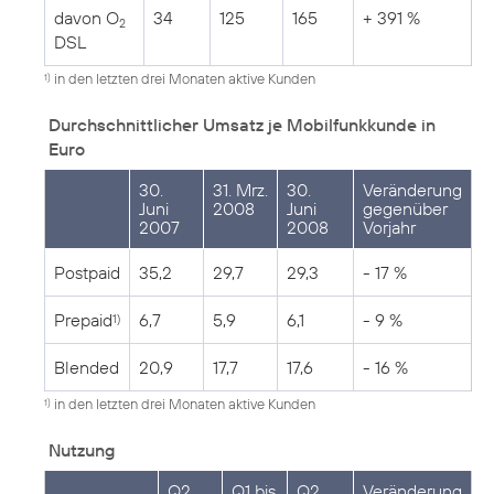
davon O
34
125
165
+ 391 %
2
DSL
in den letzten drei Monaten aktive Kunden
1)
Durchschnittlicher Umsatz je Mobilfunkkunde in
Euro
30.
31. Mrz.
30.
Veränderung
Juni
2008
Juni
gegenüber
2007
2008
Vorjahr
Postpaid
35,2
29,7
29,3
- 17 %
Prepaid
6,7
5,9
6,1
- 9 %
1)
Blended
20,9
17,7
17,6
- 16 %
in den letzten drei Monaten aktive Kunden
1)
Nutzung
Q2
Q1 bis
Q2
Veränderung