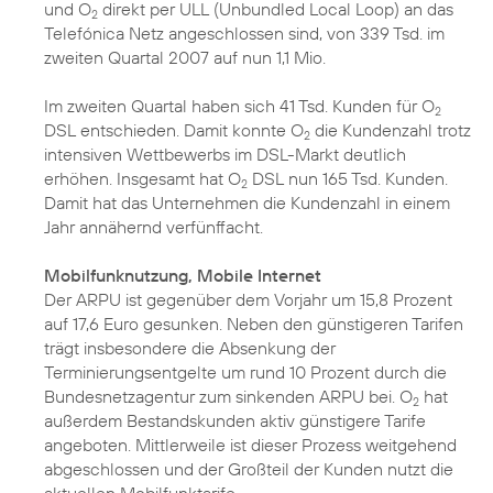
und O
direkt per ULL (Unbundled Local Loop) an das
2
Telefónica Netz angeschlossen sind, von 339 Tsd. im
zweiten Quartal 2007 auf nun 1,1 Mio.
Im zweiten Quartal haben sich 41 Tsd. Kunden für O
2
DSL entschieden. Damit konnte O
die Kundenzahl trotz
2
intensiven Wettbewerbs im DSL-Markt deutlich
erhöhen. Insgesamt hat O
DSL nun 165 Tsd. Kunden.
2
Damit hat das Unternehmen die Kundenzahl in einem
Jahr annähernd verfünffacht.
Mobilfunknutzung, Mobile Internet
Der ARPU ist gegenüber dem Vorjahr um 15,8 Prozent
auf 17,6 Euro gesunken. Neben den günstigeren Tarifen
trägt insbesondere die Absenkung der
Terminierungsentgelte um rund 10 Prozent durch die
Bundesnetzagentur zum sinkenden ARPU bei. O
hat
2
außerdem Bestandskunden aktiv günstigere Tarife
angeboten. Mittlerweile ist dieser Prozess weitgehend
abgeschlossen und der Großteil der Kunden nutzt die