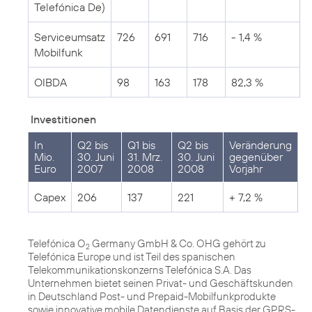
Telefónica De)
Serviceumsatz
726
691
716
- 1,4 %
Mobilfunk
OIBDA
98
163
178
82,3 %
Investitionen
In
Q2 bis
Q1 bis
Q2 bis
Veränderung
Mio.
30. Juni
31. Mrz.
30. Juni
gegenüber
Euro
2007
2008
2008
Vorjahr
Capex
206
137
221
+ 7,2 %
Telefónica O
Germany GmbH & Co. OHG gehört zu
2
Telefónica Europe und ist Teil des spanischen
Telekommunikationskonzerns Telefónica S.A. Das
Unternehmen bietet seinen Privat- und Geschäftskunden
in Deutschland Post- und Prepaid-Mobilfunkprodukte
sowie innovative mobile Datendienste auf Basis der GPRS-