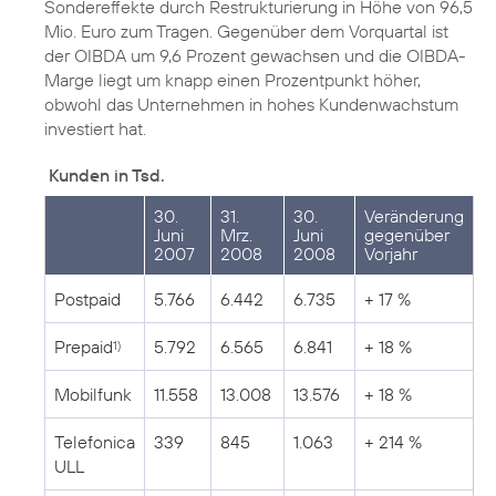
Sondereffekte durch Restrukturierung in Höhe von 96,5
Mio. Euro zum Tragen. Gegenüber dem Vorquartal ist
der OIBDA um 9,6 Prozent gewachsen und die OIBDA-
Marge liegt um knapp einen Prozentpunkt höher,
obwohl das Unternehmen in hohes Kundenwachstum
investiert hat.
Kunden in Tsd.
30.
31.
30.
Veränderung
Juni
Mrz.
Juni
gegenüber
2007
2008
2008
Vorjahr
Postpaid
5.766
6.442
6.735
+ 17 %
Prepaid
5.792
6.565
6.841
+ 18 %
1)
Mobilfunk
11.558
13.008
13.576
+ 18 %
Telefonica
339
845
1.063
+ 214 %
ULL