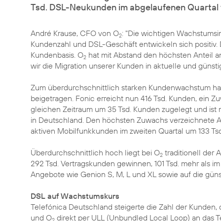
Tsd. DSL-Neukunden im abgelaufenen Quartal 
André Krause, CFO von O
: "Die wichtigen Wachstumsin
2
Kundenzahl und DSL-Geschäft entwickeln sich positiv. Da
Kundenbasis. O
hat mit Abstand den höchsten Anteil a
2
wir die Migration unserer Kunden in aktuelle und günstige
Zum überdurchschnittlich starken Kundenwachstum hab
beigetragen. Fonic erreicht nun 416 Tsd. Kunden, ein Zu
gleichen Zeitraum um 35 Tsd. Kunden zugelegt und ist m
in Deutschland. Den höchsten Zuwachs verzeichnete Ali
aktiven Mobilfunkkunden im zweiten Quartal um 133 Tsd
Überdurchschnittlich hoch liegt bei O
traditionell der
2
292 Tsd. Vertragskunden gewinnen, 101 Tsd. mehr als im 
Angebote wie Genion S, M, L und XL sowie auf die güns
DSL auf Wachstumskurs
Telefónica Deutschland steigerte die Zahl der Kunden, 
und O
direkt per ULL (Unbundled Local Loop) an das T
2