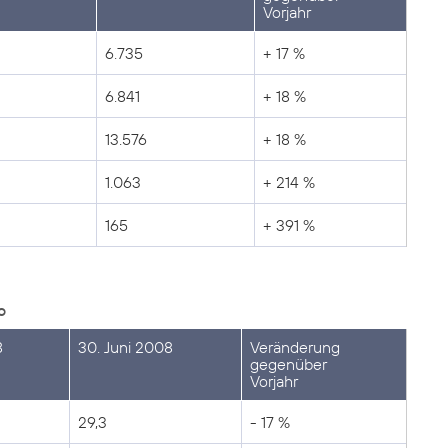
Vorjahr
6.735
+ 17 %
6.841
+ 18 %
13.576
+ 18 %
1.063
+ 214 %
165
+ 391 %
o
8
30. Juni 2008
Veränderung
gegenüber
Vorjahr
29,3
- 17 %