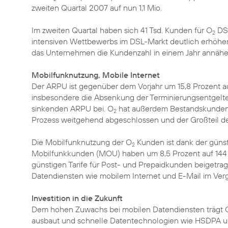
zweiten Quartal 2007 auf nun 1,1 Mio.
Im zweiten Quartal haben sich 41 Tsd. Kunden für O
DSL
2
intensiven Wettbewerbs im DSL-Markt deutlich erhöhen
das Unternehmen die Kundenzahl in einem Jahr annäher
Mobilfunknutzung, Mobile Internet
Der ARPU ist gegenüber dem Vorjahr um 15,8 Prozent au
insbesondere die Absenkung der Terminierungsentgelt
sinkenden ARPU bei. O
hat außerdem Bestandskunden ak
2
Prozess weitgehend abgeschlossen und der Großteil der
Die Mobilfunknutzung der O
Kunden ist dank der günsti
2
Mobilfunkkunden (MOU) haben um 8,5 Prozent auf 144 
günstigen Tarife für Post- und Prepaidkunden beigetr
Datendiensten wie mobilem Internet und E-Mail im Vergl
Investition in die Zukunft
Dem hohen Zuwachs bei mobilen Datendiensten trägt 
ausbaut und schnelle Datentechnologien wie HSDPA un