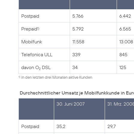
Postpaid
5.766
6.442
Prepaid
5.792
6.565
1)
Mobilfunk
11.558
13.008
Telefonica ULL
339
845
davon O
DSL
34
125
2
in den letzten drei Monaten aktive Kunden
1)
Durchschnittlicher Umsatz je Mobilfunkkunde in Eur
30. Juni 2007
31. Mrz. 200
Postpaid
35,2
29,7