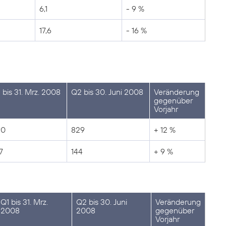
6,1
- 9 %
17,6
- 16 %
 bis 31. Mrz. 2008
Q2 bis 30. Juni 2008
Veränderung
gegenüber
Vorjahr
90
829
+ 12 %
7
144
+ 9 %
Q1 bis 31. Mrz.
Q2 bis 30. Juni
Veränderung
2008
2008
gegenüber
Vorjahr