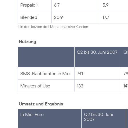
Prepaid
6,7
5,9
1)
Blended
20,9
17,7
in den letzten drei Monaten aktive Kunden
1)
Nutzung
Q2 bis 30. Juni 2007
Q1
SMS-Nachrichten in Mio.
741
7
Minutes of Use
133
14
Umsatz und Ergebnis
In Mio. Euro
Q2 bis 30. Juni
2007