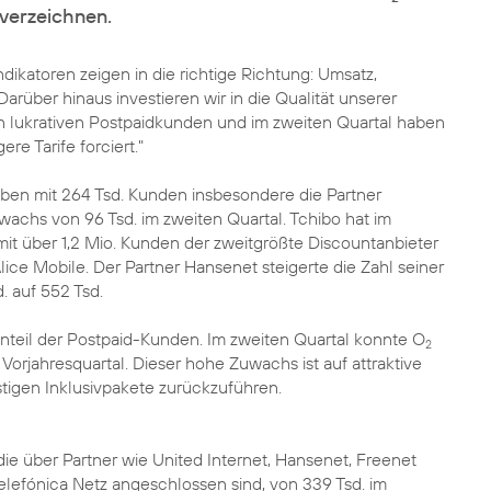
verzeichnen.
dikatoren zeigen in die richtige Richtung: Umsatz,
rüber hinaus investieren wir in die Qualität unserer
n lukrativen Postpaidkunden und im zweiten Quartal haben
re Tarife forciert."
en mit 264 Tsd. Kunden insbesondere die Partner
wachs von 96 Tsd. im zweiten Quartal. Tchibo hat im
it über 1,2 Mio. Kunden der zweitgrößte Discountanbieter
ce Mobile. Der Partner Hansenet steigerte die Zahl seiner
. auf 552 Tsd.
 Anteil der Postpaid-Kunden. Im zweiten Quartal konnte O
2
Vorjahresquartal. Dieser hohe Zuwachs ist auf attraktive
tigen Inklusivpakete zurückzuführen.
die über Partner wie United Internet, Hansenet, Freenet
elefónica Netz angeschlossen sind, von 339 Tsd. im