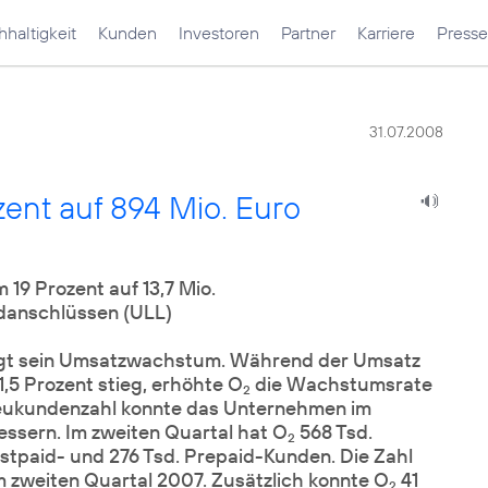
haltigkeit
Kunden
Investoren
Partner
Karriere
Presse
31.07.2008
ent auf 894 Mio. Euro
19 Prozent auf 13,7 Mio.
ndanschlüssen (ULL)
gt sein Umsatzwachstum. Während der Umsatz
1,5 Prozent stieg, erhöhte O
die Wachstumsrate
2
 Neukundenzahl konnte das Unternehmen im
essern. Im zweiten Quartal hat O
568 Tsd.
2
tpaid- und 276 Tsd. Prepaid-Kunden. Die Zahl
m zweiten Quartal 2007. Zusätzlich konnte O
41
2