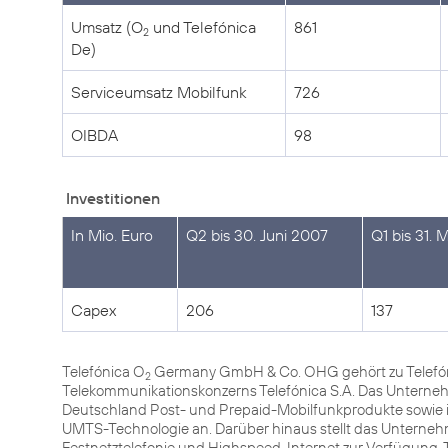
Umsatz (O
und Telefónica
861
2
De)
Serviceumsatz Mobilfunk
726
OIBDA
98
Investitionen
In Mio. Euro
Q2 bis 30. Juni 2007
Q1 bis 31. 
Capex
206
137
Telefónica O
Germany GmbH & Co. OHG gehört zu Telefóni
2
Telekommunikationskonzerns Telefónica S.A. Das Unterneh
Deutschland Post- und Prepaid-Mobilfunkprodukte sowie 
UMTS-Technologie an. Darüber hinaus stellt das Unterneh
Festnetztelefonie und Highspeed-Internet zur Verfügung. 