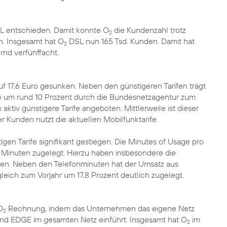
 entschieden. Damit konnte O
die Kundenzahl trotz
2
. Insgesamt hat O
DSL nun 165 Tsd. Kunden. Damit hat
2
nd verfünffacht.
f 17,6 Euro gesunken. Neben den günstigeren Tarifen trägt
e um rund 10 Prozent durch die Bundesnetzagentur zum
tiv günstigere Tarife angeboten. Mittlerweile ist dieser
 Kunden nutzt die aktuellen Mobilfunktarife.
gen Tarife signifikant gestiegen. Die Minutes of Usage pro
Minuten zugelegt. Hierzu haben insbesondere die
agen. Neben den Telefonminuten hat der Umsatz aus
eich zum Vorjahr um 17,8 Prozent deutlich zugelegt.
O
Rechnung, indem das Unternehmen das eigene Netz
2
d EDGE im gesamten Netz einführt. Insgesamt hat O
im
2