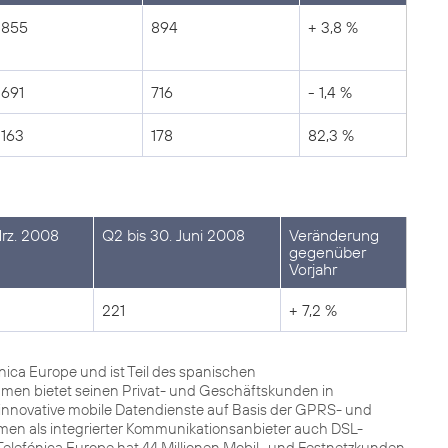
855
894
+ 3,8 %
691
716
- 1,4 %
163
178
82,3 %
Mrz. 2008
Q2 bis 30. Juni 2008
Veränderung
gegenüber
Vorjahr
221
+ 7,2 %
ca Europe und ist Teil des spanischen
men bietet seinen Privat- und Geschäftskunden in
innovative mobile Datendienste auf Basis der GPRS- und
men als integrierter Kommunikationsanbieter auch DSL-
Telefónica Europe hat 44 Millionen Mobil- und Festnetzkunden