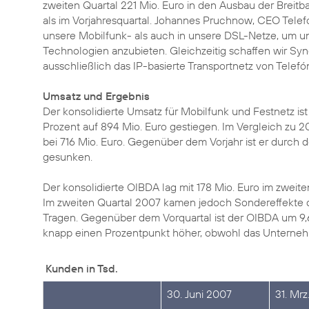
zweiten Quartal 221 Mio. Euro in den Ausbau der Breitba
als im Vorjahresquartal. Johannes Pruchnow, CEO Telef
unsere Mobilfunk- als auch in unsere DSL-Netze, um
Technologien anzubieten. Gleichzeitig schaffen wir Sy
ausschließlich das IP-basierte Transportnetz von Telefó
Umsatz und Ergebnis
Der konsolidierte Umsatz für Mobilfunk und Festnetz i
Prozent auf 894 Mio. Euro gestiegen. Im Vergleich zu 20
bei 716 Mio. Euro. Gegenüber dem Vorjahr ist er durch 
gesunken.
Der konsolidierte OIBDA lag mit 178 Mio. Euro im zweiten
Im zweiten Quartal 2007 kamen jedoch Sondereffekte d
Tragen. Gegenüber dem Vorquartal ist der OIBDA um 9
knapp einen Prozentpunkt höher, obwohl das Unterneh
Kunden in Tsd.
30. Juni 2007
31. Mr