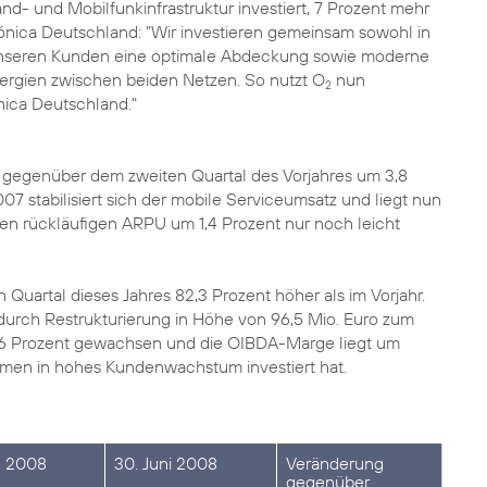
nd- und Mobilfunkinfrastruktur investiert, 7 Prozent mehr
ónica Deutschland: "Wir investieren gemeinsam sowohl in
 unseren Kunden eine optimale Abdeckung sowie moderne
nergien zwischen beiden Netzen. So nutzt O
nun
2
nica Deutschland."
st gegenüber dem zweiten Quartal des Vorjahres um 3,8
07 stabilisiert sich der mobile Serviceumsatz und liegt nun
den rückläufigen ARPU um 1,4 Prozent nur noch leicht
 Quartal dieses Jahres 82,3 Prozent höher als im Vorjahr.
urch Restrukturierung in Höhe von 96,5 Mio. Euro zum
,6 Prozent gewachsen und die OIBDA-Marge liegt um
men in hohes Kundenwachstum investiert hat.
z. 2008
30. Juni 2008
Veränderung
gegenüber