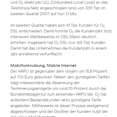
und O
direkt per ULL (Unbundled Local Loop) an das
2
Telefónica Netz angeschlossen sind, von 339 Tsd. im
zweiten Quartal 2007 auf nun 1,1 Mio.
Im zweiten Quartal haben sich 41 Tsd. Kunden für O
2
DSL entschieden. Damit konnte O
die Kundenzahl trotz
2
intensiven Wettbewerbs im DSL-Markt deutlich
erhöhen. Insgesamt hat O
DSL nun 165 Tsd. Kunden.
2
Damit hat das Unternehmen die Kundenzahl in einem
Jahr annähernd verfünffacht.
Mobilfunknutzung, Mobile Internet
Der ARPU ist gegenüber dem Vorjahr um 15,8 Prozent
auf 17,6 Euro gesunken. Neben den günstigeren Tarifen
trägt insbesondere die Absenkung der
Terminierungsentgelte um rund 10 Prozent durch die
Bundesnetzagentur zum sinkenden ARPU bei. O
hat
2
außerdem Bestandskunden aktiv günstigere Tarife
angeboten. Mittlerweile ist dieser Prozess weitgehend
abgeschlossen und der Großteil der Kunden nutzt die