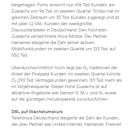
beigetragen. Fonic erreicht nun 416 Tsd. Kunden, ein
Zuwachs von 96 Tsd. im zweiten Quartal. Tchibo hat im
gleichen Zeitraum um 35 Tsd. Kunden zugelegt und ist
mit über 1,2 Mio. Kunden der zweitgrößte
Discountanbieter in Deutschland. Den höchsten
Zuwachs verzeichnete Alice Mobile. Der Partner
Hansenet steigerte die Zahl seiner aktiven
Mobilfunkkunden im zweiten Quartal um 133 Tsd. auf
552 Tsd.
Überdurchschnittlich hoch liegt bei O
traditionell der
2
Anteil der Postpaid-Kunden. Im zweiten Quartal konnte
O
292 Tsd. Vertragskunden gewinnen, 101 Tsd. mehr als
2
im Vorjahresquartal. Dieser hohe Zuwachs ist auf
attraktive Angebote wie Genion S, M, L und XL sowie
auf die günstigen Inklusivpakete zurückzuführen.
DSL auf Wachstumskurs
Telefónica Deutschland steigerte die Zahl der Kunden,
die über Partner wie United Internet, Hansenet, Freenet