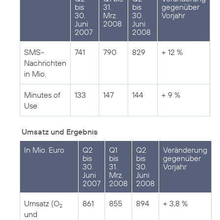
bis
31.
bis
gegenüber
30.
Mrz.
30.
Vorjahr
Juni
2008
Juni
2007
2008
SMS-
741
790
829
+ 12 %
Nachrichten
in Mio.
Minutes of
133
147
144
+ 9 %
Use
Umsatz und Ergebnis
In Mio. Euro
Q2
Q1
Q2
Veränderung
bis
bis
bis
gegenüber
30.
31.
30.
Vorjahr
Juni
Mrz.
Juni
2007
2008
2008
Umsatz (O
861
855
894
+ 3,8 %
2
und