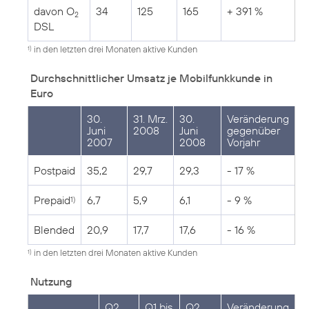
davon O
34
125
165
+ 391 %
2
DSL
in den letzten drei Monaten aktive Kunden
1)
Durchschnittlicher Umsatz je Mobilfunkkunde in
Euro
30.
31. Mrz.
30.
Veränderung
Juni
2008
Juni
gegenüber
2007
2008
Vorjahr
Postpaid
35,2
29,7
29,3
- 17 %
Prepaid
6,7
5,9
6,1
- 9 %
1)
Blended
20,9
17,7
17,6
- 16 %
in den letzten drei Monaten aktive Kunden
1)
Nutzung
Q2
Q1 bis
Q2
Veränderung