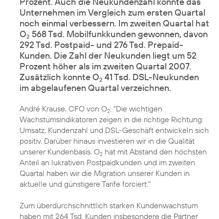
Prozent. Auch die Neukundenzahl konnte das
Unternehmen im Vergleich zum ersten Quartal
noch einmal verbessern. Im zweiten Quartal hat
O
568 Tsd. Mobilfunkkunden gewonnen, davon
2
292 Tsd. Postpaid- und 276 Tsd. Prepaid-
Kunden. Die Zahl der Neukunden liegt um 52
Prozent höher als im zweiten Quartal 2007.
Zusätzlich konnte O
41 Tsd. DSL-Neukunden
2
im abgelaufenen Quartal verzeichnen.
André Krause, CFO von O
: "Die wichtigen
2
Wachstumsindikatoren zeigen in die richtige Richtung:
Umsatz, Kundenzahl und DSL-Geschäft entwickeln sich
positiv. Darüber hinaus investieren wir in die Qualität
unserer Kundenbasis. O
hat mit Abstand den höchsten
2
Anteil an lukrativen Postpaidkunden und im zweiten
Quartal haben wir die Migration unserer Kunden in
aktuelle und günstigere Tarife forciert."
Zum überdurchschnittlich starken Kundenwachstum
haben mit 264 Tsd. Kunden insbesondere die Partner