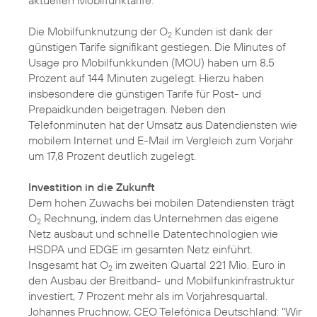
aktuellen Mobilfunktarife.
Die Mobilfunknutzung der O
Kunden ist dank der
2
günstigen Tarife signifikant gestiegen. Die Minutes of
Usage pro Mobilfunkkunden (MOU) haben um 8,5
Prozent auf 144 Minuten zugelegt. Hierzu haben
insbesondere die günstigen Tarife für Post- und
Prepaidkunden beigetragen. Neben den
Telefonminuten hat der Umsatz aus Datendiensten wie
mobilem Internet und E-Mail im Vergleich zum Vorjahr
um 17,8 Prozent deutlich zugelegt.
Investition in die Zukunft
Dem hohen Zuwachs bei mobilen Datendiensten trägt
O
Rechnung, indem das Unternehmen das eigene
2
Netz ausbaut und schnelle Datentechnologien wie
HSDPA und EDGE im gesamten Netz einführt.
Insgesamt hat O
im zweiten Quartal 221 Mio. Euro in
2
den Ausbau der Breitband- und Mobilfunkinfrastruktur
investiert, 7 Prozent mehr als im Vorjahresquartal.
Johannes Pruchnow, CEO Telefónica Deutschland: "Wir