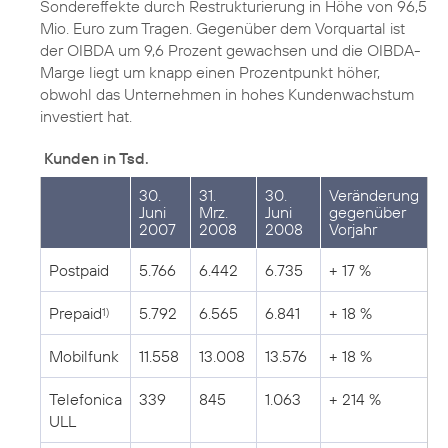
Sondereffekte durch Restrukturierung in Höhe von 96,5
Mio. Euro zum Tragen. Gegenüber dem Vorquartal ist
der OIBDA um 9,6 Prozent gewachsen und die OIBDA-
Marge liegt um knapp einen Prozentpunkt höher,
obwohl das Unternehmen in hohes Kundenwachstum
investiert hat.
Kunden in Tsd.
30.
31.
30.
Veränderung
Juni
Mrz.
Juni
gegenüber
2007
2008
2008
Vorjahr
Postpaid
5.766
6.442
6.735
+ 17 %
Prepaid
5.792
6.565
6.841
+ 18 %
1)
Mobilfunk
11.558
13.008
13.576
+ 18 %
Telefonica
339
845
1.063
+ 214 %
ULL