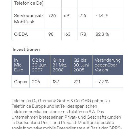
Telefónica De)
Serviceumsatz
726
691
716
- 1,4 %
Mobilfunk
OIBDA
98
163
178
82,3 %
Investitionen
In
Q2 bis
Q1 bis
Q2 bis
Veränderung
Mio.
30. Juni
31. Mrz.
30. Juni
gegenüber
Euro
2007
2008
2008
Vorjahr
Capex
206
137
221
+ 7,2 %
Telefónica O
Germany GmbH & Co. OHG gehört zu
2
Telefónica Europe und ist Teil des spanischen
Telekommunikationskonzerns Telefónica S.A. Das
Unternehmen bietet seinen Privat- und Geschäftskunden
in Deutschland Post- und Prepaid-Mobilfunkprodukte
sowie innovative mobile Datendienste auf Basis der GPRS-