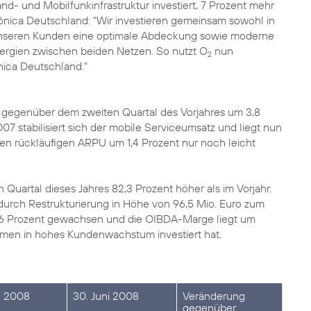
nd- und Mobilfunkinfrastruktur investiert, 7 Prozent mehr
ónica Deutschland: "Wir investieren gemeinsam sowohl in
 unseren Kunden eine optimale Abdeckung sowie moderne
nergien zwischen beiden Netzen. So nutzt O
nun
2
nica Deutschland."
st gegenüber dem zweiten Quartal des Vorjahres um 3,8
07 stabilisiert sich der mobile Serviceumsatz und liegt nun
den rückläufigen ARPU um 1,4 Prozent nur noch leicht
 Quartal dieses Jahres 82,3 Prozent höher als im Vorjahr.
urch Restrukturierung in Höhe von 96,5 Mio. Euro zum
,6 Prozent gewachsen und die OIBDA-Marge liegt um
men in hohes Kundenwachstum investiert hat.
z. 2008
30. Juni 2008
Veränderung
gegenüber