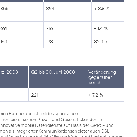
855
894
+ 3,8 %
691
716
- 1,4 %
163
178
82,3 %
Mrz. 2008
Q2 bis 30. Juni 2008
Veränderung
gegenüber
Vorjahr
221
+ 7,2 %
ca Europe und ist Teil des spanischen
men bietet seinen Privat- und Geschäftskunden in
innovative mobile Datendienste auf Basis der GPRS- und
men als integrierter Kommunikationsanbieter auch DSL-
Telefónica Europe hat 44 Millionen Mobil- und Festnetzkunden