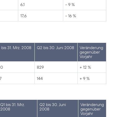
6,1
- 9 %
17,6
- 16 %
 bis 31. Mrz. 2008
Q2 bis 30. Juni 2008
Veränderung
gegenüber
Vorjahr
90
829
+ 12 %
7
144
+ 9 %
Q1 bis 31. Mrz.
Q2 bis 30. Juni
Veränderung
2008
2008
gegenüber
Vorjahr