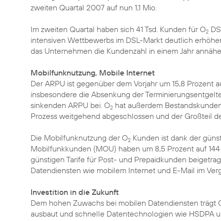
zweiten Quartal 2007 auf nun 1,1 Mio.
Im zweiten Quartal haben sich 41 Tsd. Kunden für O
DSL
2
intensiven Wettbewerbs im DSL-Markt deutlich erhöhen
das Unternehmen die Kundenzahl in einem Jahr annäher
Mobilfunknutzung, Mobile Internet
Der ARPU ist gegenüber dem Vorjahr um 15,8 Prozent au
insbesondere die Absenkung der Terminierungsentgelt
sinkenden ARPU bei. O
hat außerdem Bestandskunden ak
2
Prozess weitgehend abgeschlossen und der Großteil der
Die Mobilfunknutzung der O
Kunden ist dank der günsti
2
Mobilfunkkunden (MOU) haben um 8,5 Prozent auf 144 
günstigen Tarife für Post- und Prepaidkunden beigetr
Datendiensten wie mobilem Internet und E-Mail im Vergl
Investition in die Zukunft
Dem hohen Zuwachs bei mobilen Datendiensten trägt 
ausbaut und schnelle Datentechnologien wie HSDPA un