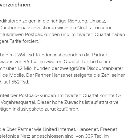
verzeichnen.
dikatoren zeigen in die richtige Richtung: Umsatz,
rüber hinaus investieren wir in die Qualität unserer
n lukrativen Postpaidkunden und im zweiten Quartal haben
re Tarife forciert."
en mit 264 Tsd. Kunden insbesondere die Partner
wachs von 96 Tsd. im zweiten Quartal. Tchibo hat im
it über 1,2 Mio. Kunden der zweitgrößte Discountanbieter
ce Mobile. Der Partner Hansenet steigerte die Zahl seiner
. auf 552 Tsd.
 Anteil der Postpaid-Kunden. Im zweiten Quartal konnte O
2
Vorjahresquartal. Dieser hohe Zuwachs ist auf attraktive
tigen Inklusivpakete zurückzuführen.
die über Partner wie United Internet, Hansenet, Freenet
elefónica Netz angeschlossen sind, von 339 Tsd. im