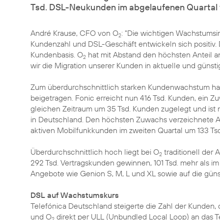
Tsd. DSL-Neukunden im abgelaufenen Quartal 
André Krause, CFO von O
: "Die wichtigen Wachstumsin
2
Kundenzahl und DSL-Geschäft entwickeln sich positiv. Da
Kundenbasis. O
hat mit Abstand den höchsten Anteil a
2
wir die Migration unserer Kunden in aktuelle und günstige
Zum überdurchschnittlich starken Kundenwachstum hab
beigetragen. Fonic erreicht nun 416 Tsd. Kunden, ein Zu
gleichen Zeitraum um 35 Tsd. Kunden zugelegt und ist m
in Deutschland. Den höchsten Zuwachs verzeichnete Ali
aktiven Mobilfunkkunden im zweiten Quartal um 133 Tsd
Überdurchschnittlich hoch liegt bei O
traditionell der
2
292 Tsd. Vertragskunden gewinnen, 101 Tsd. mehr als im 
Angebote wie Genion S, M, L und XL sowie auf die güns
DSL auf Wachstumskurs
Telefónica Deutschland steigerte die Zahl der Kunden, 
und O
direkt per ULL (Unbundled Local Loop) an das T
2