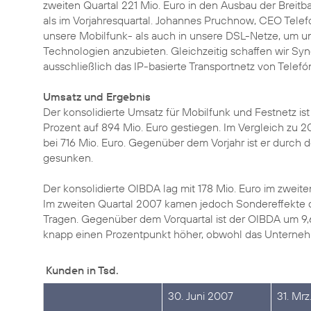
zweiten Quartal 221 Mio. Euro in den Ausbau der Breitba
als im Vorjahresquartal. Johannes Pruchnow, CEO Telef
unsere Mobilfunk- als auch in unsere DSL-Netze, um
Technologien anzubieten. Gleichzeitig schaffen wir Sy
ausschließlich das IP-basierte Transportnetz von Telefó
Umsatz und Ergebnis
Der konsolidierte Umsatz für Mobilfunk und Festnetz i
Prozent auf 894 Mio. Euro gestiegen. Im Vergleich zu 20
bei 716 Mio. Euro. Gegenüber dem Vorjahr ist er durch 
gesunken.
Der konsolidierte OIBDA lag mit 178 Mio. Euro im zweiten
Im zweiten Quartal 2007 kamen jedoch Sondereffekte d
Tragen. Gegenüber dem Vorquartal ist der OIBDA um 9
knapp einen Prozentpunkt höher, obwohl das Unterneh
Kunden in Tsd.
30. Juni 2007
31. Mr