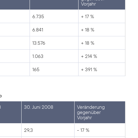
Vorjahr
6.735
+ 17 %
6.841
+ 18 %
13.576
+ 18 %
1.063
+ 214 %
165
+ 391 %
o
8
30. Juni 2008
Veränderung
gegenüber
Vorjahr
29,3
- 17 %