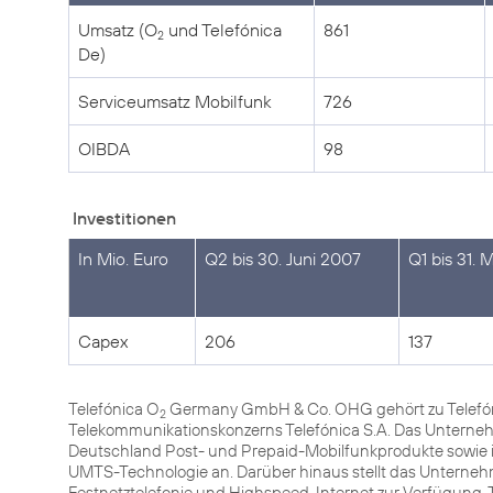
Umsatz (O
und Telefónica
861
2
De)
Serviceumsatz Mobilfunk
726
OIBDA
98
Investitionen
In Mio. Euro
Q2 bis 30. Juni 2007
Q1 bis 31. 
Capex
206
137
Telefónica O
Germany GmbH & Co. OHG gehört zu Telefóni
2
Telekommunikationskonzerns Telefónica S.A. Das Unterneh
Deutschland Post- und Prepaid-Mobilfunkprodukte sowie 
UMTS-Technologie an. Darüber hinaus stellt das Unterneh
Festnetztelefonie und Highspeed-Internet zur Verfügung. 