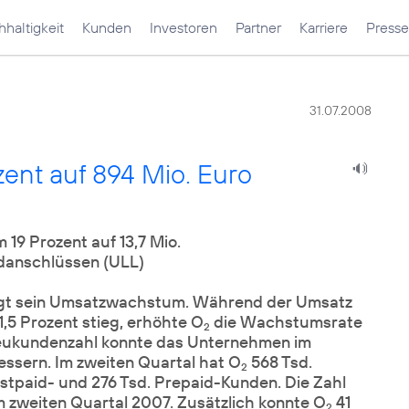
haltigkeit
Kunden
Investoren
Partner
Karriere
Presse
31.07.2008
ent auf 894 Mio. Euro
19 Prozent auf 13,7 Mio.
ndanschlüssen (ULL)
gt sein Umsatzwachstum. Während der Umsatz
1,5 Prozent stieg, erhöhte O
die Wachstumsrate
2
 Neukundenzahl konnte das Unternehmen im
essern. Im zweiten Quartal hat O
568 Tsd.
2
tpaid- und 276 Tsd. Prepaid-Kunden. Die Zahl
m zweiten Quartal 2007. Zusätzlich konnte O
41
2