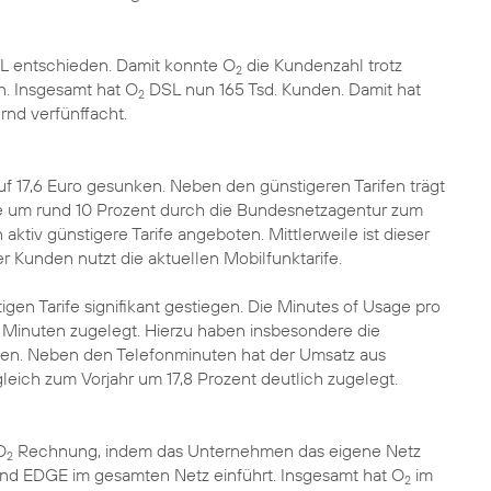
 entschieden. Damit konnte O
die Kundenzahl trotz
2
. Insgesamt hat O
DSL nun 165 Tsd. Kunden. Damit hat
2
nd verfünffacht.
f 17,6 Euro gesunken. Neben den günstigeren Tarifen trägt
e um rund 10 Prozent durch die Bundesnetzagentur zum
tiv günstigere Tarife angeboten. Mittlerweile ist dieser
 Kunden nutzt die aktuellen Mobilfunktarife.
gen Tarife signifikant gestiegen. Die Minutes of Usage pro
Minuten zugelegt. Hierzu haben insbesondere die
agen. Neben den Telefonminuten hat der Umsatz aus
eich zum Vorjahr um 17,8 Prozent deutlich zugelegt.
O
Rechnung, indem das Unternehmen das eigene Netz
2
d EDGE im gesamten Netz einführt. Insgesamt hat O
im
2