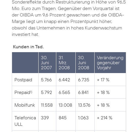
Sondereffekte durch Restrukturierung in Höhe von 96,5
Mio. Euro zum Tragen. Gegenüber dem Vorquartal ist
der OIBDA um 9,6 Prozent gewachsen und die OIBDA-
Marge liegt um knapp einen Prozentpunkt höher,
obwohl das Unternehmen in hohes Kundenwachstum
investiert hat.
Kunden in Tsd.
30.
31.
30.
Veränderung
Juni
Mrz.
Juni
gegenüber
2007
2008
2008
Vorjahr
Postpaid
5.766
6.442
6.735
+ 17 %
Prepaid
5.792
6.565
6.841
+ 18 %
1)
Mobilfunk
11.558
13.008
13.576
+ 18 %
Telefonica
339
845
1.063
+ 214 %
ULL