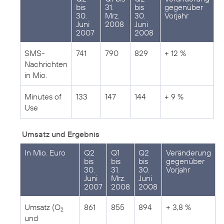
bis
31.
bis
gegenüber
30.
Mrz.
30.
Vorjahr
Juni
2008
Juni
2007
2008
SMS-
741
790
829
+ 12 %
Nachrichten
in Mio.
Minutes of
133
147
144
+ 9 %
Use
Umsatz und Ergebnis
In Mio. Euro
Q2
Q1
Q2
Veränderung
bis
bis
bis
gegenüber
30.
31.
30.
Vorjahr
Juni
Mrz.
Juni
2007
2008
2008
Umsatz (O
861
855
894
+ 3,8 %
2
und