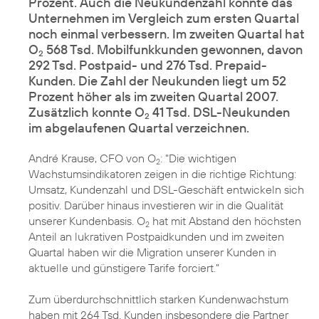
Prozent. Auch die Neukundenzahl konnte das
Unternehmen im Vergleich zum ersten Quartal
noch einmal verbessern. Im zweiten Quartal hat
O
568 Tsd. Mobilfunkkunden gewonnen, davon
2
292 Tsd. Postpaid- und 276 Tsd. Prepaid-
Kunden. Die Zahl der Neukunden liegt um 52
Prozent höher als im zweiten Quartal 2007.
Zusätzlich konnte O
41 Tsd. DSL-Neukunden
2
im abgelaufenen Quartal verzeichnen.
André Krause, CFO von O
: "Die wichtigen
2
Wachstumsindikatoren zeigen in die richtige Richtung:
Umsatz, Kundenzahl und DSL-Geschäft entwickeln sich
positiv. Darüber hinaus investieren wir in die Qualität
unserer Kundenbasis. O
hat mit Abstand den höchsten
2
Anteil an lukrativen Postpaidkunden und im zweiten
Quartal haben wir die Migration unserer Kunden in
aktuelle und günstigere Tarife forciert."
Zum überdurchschnittlich starken Kundenwachstum
haben mit 264 Tsd. Kunden insbesondere die Partner