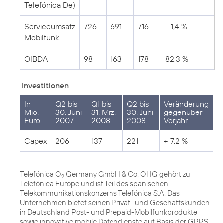
Telefónica De)
Serviceumsatz
726
691
716
- 1,4 %
Mobilfunk
OIBDA
98
163
178
82,3 %
Investitionen
In
Q2 bis
Q1 bis
Q2 bis
Veränderung
Mio.
30. Juni
31. Mrz.
30. Juni
gegenüber
Euro
2007
2008
2008
Vorjahr
Capex
206
137
221
+ 7,2 %
Telefónica O
Germany GmbH & Co. OHG gehört zu
2
Telefónica Europe und ist Teil des spanischen
Telekommunikationskonzerns Telefónica S.A. Das
Unternehmen bietet seinen Privat- und Geschäftskunden
in Deutschland Post- und Prepaid-Mobilfunkprodukte
sowie innovative mobile Datendienste auf Basis der GPRS-