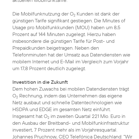
aktuellen Mobilfunktarife.
Die Mobilfunknutzung der O
Kunden ist dank der
2
günstigen Tarife signifikant gestiegen. Die Minutes of
Usage pro Mobilfunkkunden (MOU) haben um 8,5
Prozent auf 144 Minuten zugelegt. Hierzu haben
insbesondere die günstigen Tarife für Post- und
Prepaidkunden beigetragen. Neben den
Telefonminuten hat der Umsatz aus Datendiensten wie
mobilem Internet und E-Mail im Vergleich zum Vorjahr
um 17,8 Prozent deutlich zugelegt.
Investition in die Zukunft
Dem hohen Zuwachs bei mobilen Datendiensten trägt
O
Rechnung, indem das Unternehmen das eigene
2
Netz ausbaut und schnelle Datentechnologien wie
HSDPA und EDGE im gesamten Netz einführt.
Insgesamt hat O
im zweiten Quartal 221 Mio. Euro in
2
den Ausbau der Breitband- und Mobilfunkinfrastruktur
investiert, 7 Prozent mehr als im Vorjahresquartal.
Johannes Pruchnow, CEO Telefónica Deutschland: "Wir