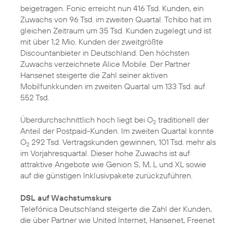
beigetragen. Fonic erreicht nun 416 Tsd. Kunden, ein
Zuwachs von 96 Tsd. im zweiten Quartal. Tchibo hat im
gleichen Zeitraum um 35 Tsd. Kunden zugelegt und ist
mit über 1,2 Mio. Kunden der zweitgrößte
Discountanbieter in Deutschland. Den höchsten
Zuwachs verzeichnete Alice Mobile. Der Partner
Hansenet steigerte die Zahl seiner aktiven
Mobilfunkkunden im zweiten Quartal um 133 Tsd. auf
552 Tsd.
Überdurchschnittlich hoch liegt bei O
traditionell der
2
Anteil der Postpaid-Kunden. Im zweiten Quartal konnte
O
292 Tsd. Vertragskunden gewinnen, 101 Tsd. mehr als
2
im Vorjahresquartal. Dieser hohe Zuwachs ist auf
attraktive Angebote wie Genion S, M, L und XL sowie
auf die günstigen Inklusivpakete zurückzuführen.
DSL auf Wachstumskurs
Telefónica Deutschland steigerte die Zahl der Kunden,
die über Partner wie United Internet, Hansenet, Freenet