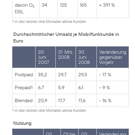
davon O
34
125
165
+ 391 %
2
DSL
in den letzten drei Monaten aktive Kunden
1)
Durchschnittlicher Umsatz je Mobilfunkkunde in
Euro
30.
31. Mrz.
30.
Veränderung
Juni
2008
Juni
gegenüber
2007
2008
Vorjahr
Postpaid
35,2
29,7
29,3
- 17 %
Prepaid
6,7
5,9
6,1
- 9 %
1)
Blended
20,9
17,7
17,6
- 16 %
in den letzten drei Monaten aktive Kunden
1)
Nutzung
Q2
Q1 bis
Q2
Veränderung