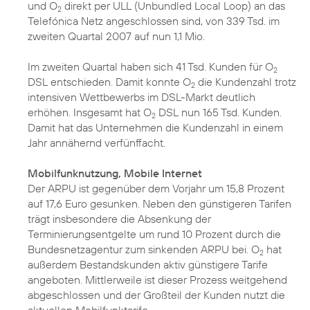
und O
direkt per ULL (Unbundled Local Loop) an das
2
Telefónica Netz angeschlossen sind, von 339 Tsd. im
zweiten Quartal 2007 auf nun 1,1 Mio.
Im zweiten Quartal haben sich 41 Tsd. Kunden für O
2
DSL entschieden. Damit konnte O
die Kundenzahl trotz
2
intensiven Wettbewerbs im DSL-Markt deutlich
erhöhen. Insgesamt hat O
DSL nun 165 Tsd. Kunden.
2
Damit hat das Unternehmen die Kundenzahl in einem
Jahr annähernd verfünffacht.
Mobilfunknutzung, Mobile Internet
Der ARPU ist gegenüber dem Vorjahr um 15,8 Prozent
auf 17,6 Euro gesunken. Neben den günstigeren Tarifen
trägt insbesondere die Absenkung der
Terminierungsentgelte um rund 10 Prozent durch die
Bundesnetzagentur zum sinkenden ARPU bei. O
hat
2
außerdem Bestandskunden aktiv günstigere Tarife
angeboten. Mittlerweile ist dieser Prozess weitgehend
abgeschlossen und der Großteil der Kunden nutzt die