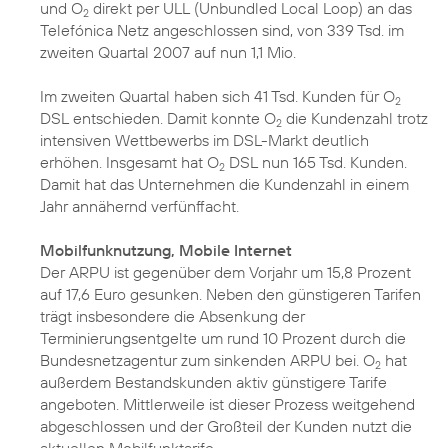
und O
direkt per ULL (Unbundled Local Loop) an das
2
Telefónica Netz angeschlossen sind, von 339 Tsd. im
zweiten Quartal 2007 auf nun 1,1 Mio.
Im zweiten Quartal haben sich 41 Tsd. Kunden für O
2
DSL entschieden. Damit konnte O
die Kundenzahl trotz
2
intensiven Wettbewerbs im DSL-Markt deutlich
erhöhen. Insgesamt hat O
DSL nun 165 Tsd. Kunden.
2
Damit hat das Unternehmen die Kundenzahl in einem
Jahr annähernd verfünffacht.
Mobilfunknutzung, Mobile Internet
Der ARPU ist gegenüber dem Vorjahr um 15,8 Prozent
auf 17,6 Euro gesunken. Neben den günstigeren Tarifen
trägt insbesondere die Absenkung der
Terminierungsentgelte um rund 10 Prozent durch die
Bundesnetzagentur zum sinkenden ARPU bei. O
hat
2
außerdem Bestandskunden aktiv günstigere Tarife
angeboten. Mittlerweile ist dieser Prozess weitgehend
abgeschlossen und der Großteil der Kunden nutzt die