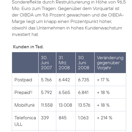
Sondereffekte durch Restrukturierung in Höhe von 96,5
Mio. Euro zum Tragen. Gegenüber dem Vorquartal ist
der OIBDA um 9,6 Prozent gewachsen und die OIBDA-
Marge liegt um knapp einen Prozentpunkt höher,
obwohl das Unternehmen in hohes Kundenwachstum
investiert hat.
Kunden in Tsd.
30.
31.
30.
Veränderung
Juni
Mrz.
Juni
gegenüber
2007
2008
2008
Vorjahr
Postpaid
5.766
6.442
6.735
+ 17 %
Prepaid
5.792
6.565
6.841
+ 18 %
1)
Mobilfunk
11.558
13.008
13.576
+ 18 %
Telefonica
339
845
1.063
+ 214 %
ULL