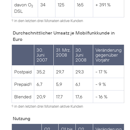
davon O
34
125
165
+ 391 %
2
DSL
in den letzten drei Monaten aktive Kunden
1)
Durchschnittlicher Umsatz je Mobilfunkkunde in
Euro
30.
31. Mrz.
30.
Veränderung
Juni
2008
Juni
gegenüber
2007
2008
Vorjahr
Postpaid
35,2
29,7
29,3
- 17 %
Prepaid
6,7
5,9
6,1
- 9 %
1)
Blended
20,9
17,7
17,6
- 16 %
in den letzten drei Monaten aktive Kunden
1)
Nutzung
Q2
Q1 bis
Q2
Veränderung