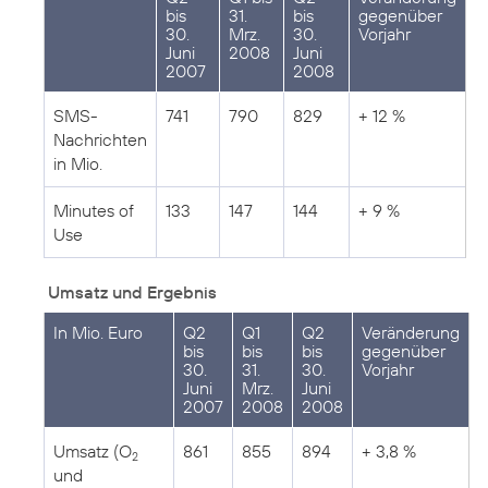
bis
31.
bis
gegenüber
30.
Mrz.
30.
Vorjahr
Juni
2008
Juni
2007
2008
SMS-
741
790
829
+ 12 %
Nachrichten
in Mio.
Minutes of
133
147
144
+ 9 %
Use
Umsatz und Ergebnis
In Mio. Euro
Q2
Q1
Q2
Veränderung
bis
bis
bis
gegenüber
30.
31.
30.
Vorjahr
Juni
Mrz.
Juni
2007
2008
2008
Umsatz (O
861
855
894
+ 3,8 %
2
und