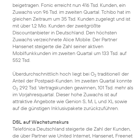
beigetragen. Fonic erreicht nun 416 Tsd. Kunden, ein
Zuwachs von 96 Tsd. im zweiten Quartal. Tchibo hat im
gleichen Zeitraum um 35 Tsd. Kunden zugelegt und ist
mit über 1,2 Mio. Kunden der zweitgrößte
Discountanbieter in Deutschland. Den höchsten
Zuwachs verzeichnete Alice Mobile. Der Partner
Hansenet steigerte die Zahl seiner aktiven
Mobilfunkkunden im zweiten Quartal um 133 Tsd. auf
552 Tsd.
Überdurchschnittlich hoch liegt bei O
traditionell der
2
Anteil der Postpaid-Kunden. Im zweiten Quartal konnte
O
292 Tsd. Vertragskunden gewinnen, 101 Tsd. mehr als
2
im Vorjahresquartal. Dieser hohe Zuwachs ist auf
attraktive Angebote wie Genion S, M, L und XL sowie
auf die günstigen Inklusivpakete zurückzuführen.
DSL auf Wachstumskurs
Telefónica Deutschland steigerte die Zahl der Kunden,
die über Partner wie United Internet, Hansenet, Freenet