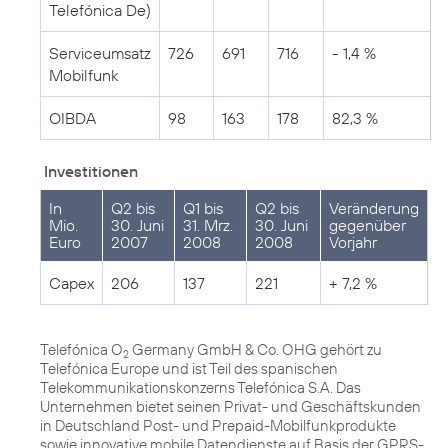
Telefónica De)
Serviceumsatz
726
691
716
- 1,4 %
Mobilfunk
OIBDA
98
163
178
82,3 %
Investitionen
In
Q2 bis
Q1 bis
Q2 bis
Veränderung
Mio.
30. Juni
31. Mrz.
30. Juni
gegenüber
Euro
2007
2008
2008
Vorjahr
Capex
206
137
221
+ 7,2 %
Telefónica O
Germany GmbH & Co. OHG gehört zu
2
Telefónica Europe und ist Teil des spanischen
Telekommunikationskonzerns Telefónica S.A. Das
Unternehmen bietet seinen Privat- und Geschäftskunden
in Deutschland Post- und Prepaid-Mobilfunkprodukte
sowie innovative mobile Datendienste auf Basis der GPRS-