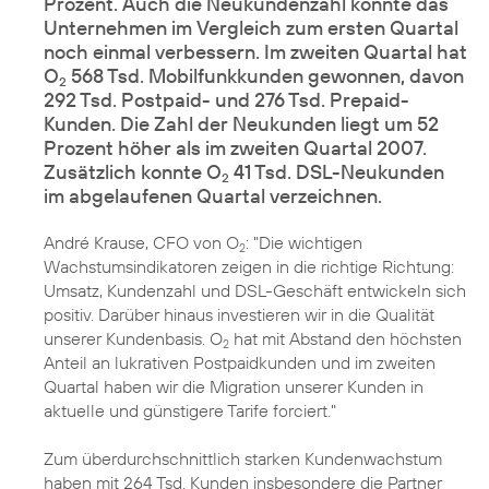
Prozent. Auch die Neukundenzahl konnte das
Unternehmen im Vergleich zum ersten Quartal
noch einmal verbessern. Im zweiten Quartal hat
O
568 Tsd. Mobilfunkkunden gewonnen, davon
2
292 Tsd. Postpaid- und 276 Tsd. Prepaid-
Kunden. Die Zahl der Neukunden liegt um 52
Prozent höher als im zweiten Quartal 2007.
Zusätzlich konnte O
41 Tsd. DSL-Neukunden
2
im abgelaufenen Quartal verzeichnen.
André Krause, CFO von O
: "Die wichtigen
2
Wachstumsindikatoren zeigen in die richtige Richtung:
Umsatz, Kundenzahl und DSL-Geschäft entwickeln sich
positiv. Darüber hinaus investieren wir in die Qualität
unserer Kundenbasis. O
hat mit Abstand den höchsten
2
Anteil an lukrativen Postpaidkunden und im zweiten
Quartal haben wir die Migration unserer Kunden in
aktuelle und günstigere Tarife forciert."
Zum überdurchschnittlich starken Kundenwachstum
haben mit 264 Tsd. Kunden insbesondere die Partner