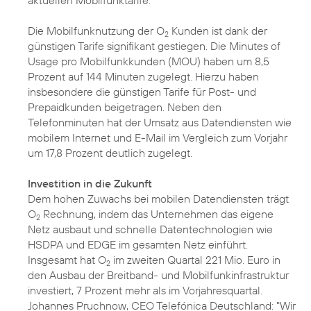
aktuellen Mobilfunktarife.
Die Mobilfunknutzung der O
Kunden ist dank der
2
günstigen Tarife signifikant gestiegen. Die Minutes of
Usage pro Mobilfunkkunden (MOU) haben um 8,5
Prozent auf 144 Minuten zugelegt. Hierzu haben
insbesondere die günstigen Tarife für Post- und
Prepaidkunden beigetragen. Neben den
Telefonminuten hat der Umsatz aus Datendiensten wie
mobilem Internet und E-Mail im Vergleich zum Vorjahr
um 17,8 Prozent deutlich zugelegt.
Investition in die Zukunft
Dem hohen Zuwachs bei mobilen Datendiensten trägt
O
Rechnung, indem das Unternehmen das eigene
2
Netz ausbaut und schnelle Datentechnologien wie
HSDPA und EDGE im gesamten Netz einführt.
Insgesamt hat O
im zweiten Quartal 221 Mio. Euro in
2
den Ausbau der Breitband- und Mobilfunkinfrastruktur
investiert, 7 Prozent mehr als im Vorjahresquartal.
Johannes Pruchnow, CEO Telefónica Deutschland: "Wir