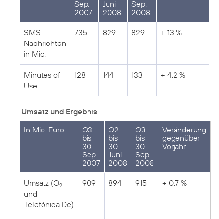
Sep.
Juni
Sep.
2007
2008
2008
SMS-
735
829
829
+ 13 %
Nachrichten
in Mio.
Minutes of
128
144
133
+ 4,2 %
Use
Umsatz und Ergebnis
In Mio. Euro
Q3
Q2
Q3
Veränderung
bis
bis
bis
gegenüber
30.
30.
30.
Vorjahr
Sep.
Juni
Sep.
2007
2008
2008
Umsatz (O
909
894
915
+ 0,7 %
2
und
Telefónica De)