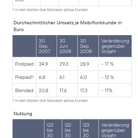
in den letzten drei Monaten aktive Kunden
1)
Durchschnittlicher Umsatz je Mobilfunkkunde in
Euro
30.
30.
30.
Veränderung
Sep.
Juni
Sep.
gegenüber
2007
2008
2008
Vorjahr
Postpaid
34,9
29,3
28,9
- 17 %
Prepaid
6,8
6,1
6,0
- 13 %
1)
Blended
20,8
17,6
17,3
- 17%
in den letzten drei Monaten aktive Kunden
1)
Nutzung
Q3
Q2
Q3
Veränderung
bis
bis
bis
gegenüber
30.
30.
30.
Vorjahr