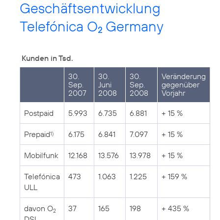
Geschäftsentwicklung
Telefónica O
Germany
2
Kunden in Tsd.
30.
30.
30.
Veränderung
Sep.
Juni
Sep.
gegenüber
2007
2008
2008
Vorjahr
Postpaid
5.993
6.735
6.881
+ 15 %
Prepaid
6.175
6.841
7.097
+ 15 %
1)
Mobilfunk
12.168
13.576
13.978
+ 15 %
Telefónica
473
1.063
1.225
+ 159 %
ULL
davon O
37
165
198
+ 435 %
2
DSL