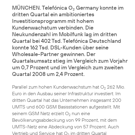
MÜNCHEN. Telefónica O
Germany konnte im
2
dritten Quartal ein ambitioniertes
Investitionsprogramm mit hohem
Kundenwachstum verbinden. Die
Neukundenzahl im Mobilfunk lag im dritten
Quartal bei 402 Tsd. Telefónica Deutschland
konnte 162 Tsd. DSL-Kunden über seine
Wholesale-Partner gewinnen. Der
Quartalsumsatz stieg im Vergleich zum Vorjahr
um 0,7 Prozent und im Vergleich zum zweiten
Quartal 2008 um 2,4 Prozent.
Parallel zum hohen Kundenwachstum hat O
262 Mio.
2
Euro in den Ausbau seiner Infrastruktur investiert. Im
dritten Quartal hat das Unternehmen insgesamt 200
UMTS und 600 GSM Basisstationen aufgestellt. Mit
seinem GSM Netz erzielt O
nun eine
2
Bevölkerungsabdeckung von 99 Prozent, mit dem
UMTS-Netz eine Abdeckung von 57 Prozent. Auch
Vertrieb und Service hat O
im dritten Quartal
2