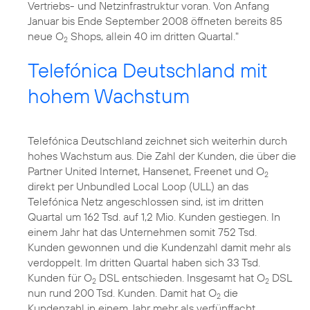
Vertriebs- und Netzinfrastruktur voran. Von Anfang
Januar bis Ende September 2008 öffneten bereits 85
neue O
Shops, allein 40 im dritten Quartal."
2
Telefónica Deutschland mit
hohem Wachstum
Telefónica Deutschland zeichnet sich weiterhin durch
hohes Wachstum aus. Die Zahl der Kunden, die über die
Partner United Internet, Hansenet, Freenet und O
2
direkt per Unbundled Local Loop (ULL) an das
Telefónica Netz angeschlossen sind, ist im dritten
Quartal um 162 Tsd. auf 1,2 Mio. Kunden gestiegen. In
einem Jahr hat das Unternehmen somit 752 Tsd.
Kunden gewonnen und die Kundenzahl damit mehr als
verdoppelt. Im dritten Quartal haben sich 33 Tsd.
Kunden für O
DSL entschieden. Insgesamt hat O
DSL
2
2
nun rund 200 Tsd. Kunden. Damit hat O
die
2
Kundenzahl in einem Jahr mehr als verfünffacht.