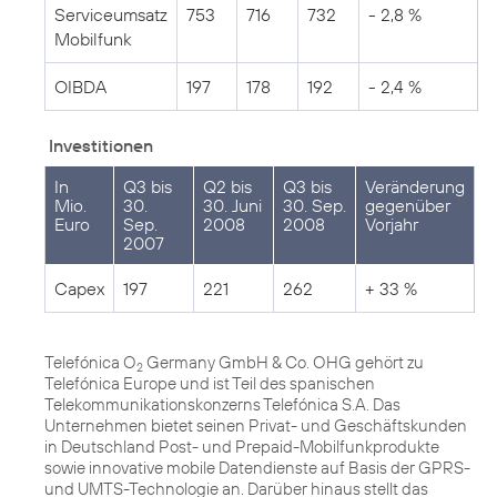
Serviceumsatz
753
716
732
- 2,8 %
Mobilfunk
OIBDA
197
178
192
- 2,4 %
Investitionen
In
Q3 bis
Q2 bis
Q3 bis
Veränderung
Mio.
30.
30. Juni
30. Sep.
gegenüber
Euro
Sep.
2008
2008
Vorjahr
2007
Capex
197
221
262
+ 33 %
Telefónica O
Germany GmbH & Co. OHG gehört zu
2
Telefónica Europe und ist Teil des spanischen
Telekommunikationskonzerns Telefónica S.A. Das
Unternehmen bietet seinen Privat- und Geschäftskunden
in Deutschland Post- und Prepaid-Mobilfunkprodukte
sowie innovative mobile Datendienste auf Basis der GPRS-
und UMTS-Technologie an. Darüber hinaus stellt das