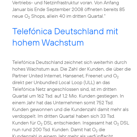
Vertriebs- und Netzinfrastruktur voran. Von Anfang
Januar bis Ende September 2008 öffneten bereits 85
neue O
Shops, allein 40 im dritten Quartal."
2
Telefónica Deutschland mit
hohem Wachstum
Telefónica Deutschland zeichnet sich weiterhin durch
hohes Wachstum aus. Die Zahl der Kunden, die über die
Partner United Internet, Hansenet, Freenet und O
2
direkt per Unbundled Local Loop (ULL) an das
Telefónica Netz angeschlossen sind, ist im dritten
Quartal um 162 Tsd. auf 1,2 Mio. Kunden gestiegen. In
einem Jahr hat das Unternehmen somit 752 Tsd.
Kunden gewonnen und die Kundenzahl damit mehr als
verdoppelt. Im dritten Quartal haben sich 33 Tsd.
Kunden für O
DSL entschieden. Insgesamt hat O
DSL
2
2
nun rund 200 Tsd. Kunden. Damit hat O
die
2
Kundenzahl in einem Jahr mehr als verfünffacht.