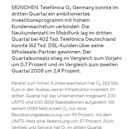
MÜNCHEN. Telefónica O
Germany konnte im
2
dritten Quartal ein ambitioniertes
Investitionsprogramm mit hohem
Kundenwachstum verbinden. Die
Neukundenzahl im Mobilfunk lag im dritten
Quartal bei 402 Tsd. Telefónica Deutschland
konnte 162 Tsd. DSL-Kunden über seine
Wholesale-Partner gewinnen. Der
Quartalsumsatz stieg im Vergleich zum Vorjahr
um 0,7 Prozent und im Vergleich zum zweiten
Quartal 2008 um 2,4 Prozent.
Parallel zum hohen Kundenwachstum hat O
262 Mio.
2
Euro in den Ausbau seiner Infrastruktur investiert. Im
dritten Quartal hat das Unternehmen insgesamt 200
UMTS und 600 GSM Basisstationen aufgestellt. Mit
seinem GSM Netz erzielt O
nun eine
2
Bevölkerungsabdeckung von 99 Prozent, mit dem
UMTS-Netz eine Abdeckung von 57 Prozent. Auch
Vertrieb und Service hat O
im dritten Quartal
2