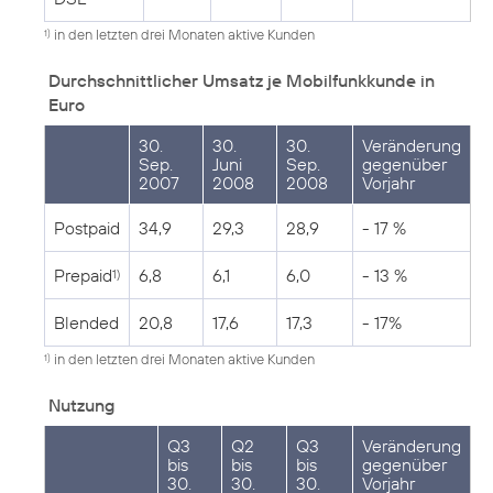
in den letzten drei Monaten aktive Kunden
1)
Durchschnittlicher Umsatz je Mobilfunkkunde in
Euro
30.
30.
30.
Veränderung
Sep.
Juni
Sep.
gegenüber
2007
2008
2008
Vorjahr
Postpaid
34,9
29,3
28,9
- 17 %
Prepaid
6,8
6,1
6,0
- 13 %
1)
Blended
20,8
17,6
17,3
- 17%
in den letzten drei Monaten aktive Kunden
1)
Nutzung
Q3
Q2
Q3
Veränderung
bis
bis
bis
gegenüber
30.
30.
30.
Vorjahr