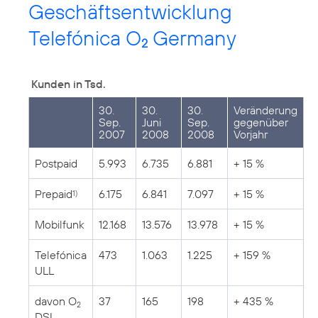
Geschäftsentwicklung
Telefónica O
Germany
2
Kunden in Tsd.
30.
30.
30.
Veränderung
Sep.
Juni
Sep.
gegenüber
2007
2008
2008
Vorjahr
Postpaid
5.993
6.735
6.881
+ 15 %
Prepaid
6.175
6.841
7.097
+ 15 %
1)
Mobilfunk
12.168
13.576
13.978
+ 15 %
Telefónica
473
1.063
1.225
+ 159 %
ULL
davon O
37
165
198
+ 435 %
2
DSL