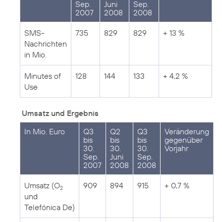
Sep.
Juni
Sep.
2007
2008
2008
SMS-
735
829
829
+ 13 %
Nachrichten
in Mio.
Minutes of
128
144
133
+ 4,2 %
Use
Umsatz und Ergebnis
In Mio. Euro
Q3
Q2
Q3
Veränderung
bis
bis
bis
gegenüber
30.
30.
30.
Vorjahr
Sep.
Juni
Sep.
2007
2008
2008
Umsatz (O
909
894
915
+ 0,7 %
2
und
Telefónica De)