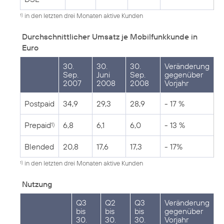
in den letzten drei Monaten aktive Kunden
1)
Durchschnittlicher Umsatz je Mobilfunkkunde in
Euro
30.
30.
30.
Veränderung
Sep.
Juni
Sep.
gegenüber
2007
2008
2008
Vorjahr
Postpaid
34,9
29,3
28,9
- 17 %
Prepaid
6,8
6,1
6,0
- 13 %
1)
Blended
20,8
17,6
17,3
- 17%
in den letzten drei Monaten aktive Kunden
1)
Nutzung
Q3
Q2
Q3
Veränderung
bis
bis
bis
gegenüber
30.
30.
30.
Vorjahr