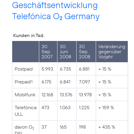
Geschäftsentwicklung
Telefónica O
Germany
2
Kunden in Tsd.
30.
30.
30.
Veränderung
Sep.
Juni
Sep.
gegenüber
2007
2008
2008
Vorjahr
Postpaid
5.993
6.735
6.881
+ 15 %
Prepaid
6.175
6.841
7.097
+ 15 %
1)
Mobilfunk
12.168
13.576
13.978
+ 15 %
Telefónica
473
1.063
1.225
+ 159 %
ULL
davon O
37
165
198
+ 435 %
2
DSL