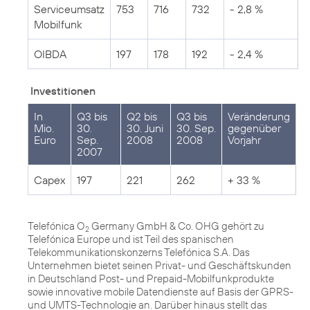
Serviceumsatz
753
716
732
- 2,8 %
Mobilfunk
OIBDA
197
178
192
- 2,4 %
Investitionen
In
Q3 bis
Q2 bis
Q3 bis
Veränderung
Mio.
30.
30. Juni
30. Sep.
gegenüber
Euro
Sep.
2008
2008
Vorjahr
2007
Capex
197
221
262
+ 33 %
Telefónica O
Germany GmbH & Co. OHG gehört zu
2
Telefónica Europe und ist Teil des spanischen
Telekommunikationskonzerns Telefónica S.A. Das
Unternehmen bietet seinen Privat- und Geschäftskunden
in Deutschland Post- und Prepaid-Mobilfunkprodukte
sowie innovative mobile Datendienste auf Basis der GPRS-
und UMTS-Technologie an. Darüber hinaus stellt das