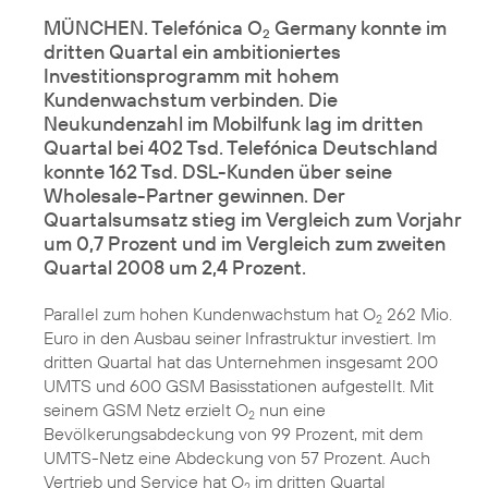
MÜNCHEN. Telefónica O
Germany konnte im
2
dritten Quartal ein ambitioniertes
Investitionsprogramm mit hohem
Kundenwachstum verbinden. Die
Neukundenzahl im Mobilfunk lag im dritten
Quartal bei 402 Tsd. Telefónica Deutschland
konnte 162 Tsd. DSL-Kunden über seine
Wholesale-Partner gewinnen. Der
Quartalsumsatz stieg im Vergleich zum Vorjahr
um 0,7 Prozent und im Vergleich zum zweiten
Quartal 2008 um 2,4 Prozent.
Parallel zum hohen Kundenwachstum hat O
262 Mio.
2
Euro in den Ausbau seiner Infrastruktur investiert. Im
dritten Quartal hat das Unternehmen insgesamt 200
UMTS und 600 GSM Basisstationen aufgestellt. Mit
seinem GSM Netz erzielt O
nun eine
2
Bevölkerungsabdeckung von 99 Prozent, mit dem
UMTS-Netz eine Abdeckung von 57 Prozent. Auch
Vertrieb und Service hat O
im dritten Quartal
2