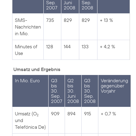
Sep.
Juni
Sep.
2007
2008
2008
SMS-
735
829
829
+ 13 %
Nachrichten
in Mio.
Minutes of
128
144
133
+ 4,2 %
Use
Umsatz und Ergebnis
In Mio. Euro
Q3
Q2
Q3
Veränderung
bis
bis
bis
gegenüber
30.
30.
30.
Vorjahr
Sep.
Juni
Sep.
2007
2008
2008
Umsatz (O
909
894
915
+ 0,7 %
2
und
Telefónica De)