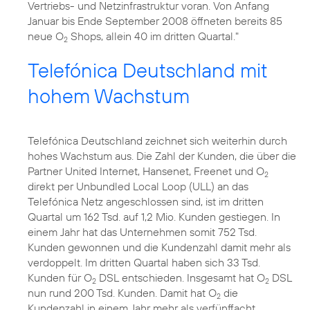
Vertriebs- und Netzinfrastruktur voran. Von Anfang
Januar bis Ende September 2008 öffneten bereits 85
neue O
Shops, allein 40 im dritten Quartal."
2
Telefónica Deutschland mit
hohem Wachstum
Telefónica Deutschland zeichnet sich weiterhin durch
hohes Wachstum aus. Die Zahl der Kunden, die über die
Partner United Internet, Hansenet, Freenet und O
2
direkt per Unbundled Local Loop (ULL) an das
Telefónica Netz angeschlossen sind, ist im dritten
Quartal um 162 Tsd. auf 1,2 Mio. Kunden gestiegen. In
einem Jahr hat das Unternehmen somit 752 Tsd.
Kunden gewonnen und die Kundenzahl damit mehr als
verdoppelt. Im dritten Quartal haben sich 33 Tsd.
Kunden für O
DSL entschieden. Insgesamt hat O
DSL
2
2
nun rund 200 Tsd. Kunden. Damit hat O
die
2
Kundenzahl in einem Jahr mehr als verfünffacht.