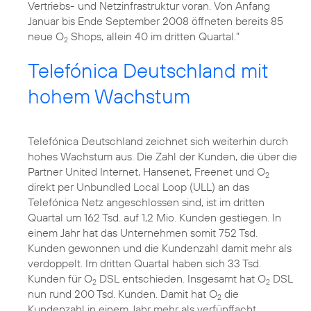
Vertriebs- und Netzinfrastruktur voran. Von Anfang
Januar bis Ende September 2008 öffneten bereits 85
neue O
Shops, allein 40 im dritten Quartal."
2
Telefónica Deutschland mit
hohem Wachstum
Telefónica Deutschland zeichnet sich weiterhin durch
hohes Wachstum aus. Die Zahl der Kunden, die über die
Partner United Internet, Hansenet, Freenet und O
2
direkt per Unbundled Local Loop (ULL) an das
Telefónica Netz angeschlossen sind, ist im dritten
Quartal um 162 Tsd. auf 1,2 Mio. Kunden gestiegen. In
einem Jahr hat das Unternehmen somit 752 Tsd.
Kunden gewonnen und die Kundenzahl damit mehr als
verdoppelt. Im dritten Quartal haben sich 33 Tsd.
Kunden für O
DSL entschieden. Insgesamt hat O
DSL
2
2
nun rund 200 Tsd. Kunden. Damit hat O
die
2
Kundenzahl in einem Jahr mehr als verfünffacht.