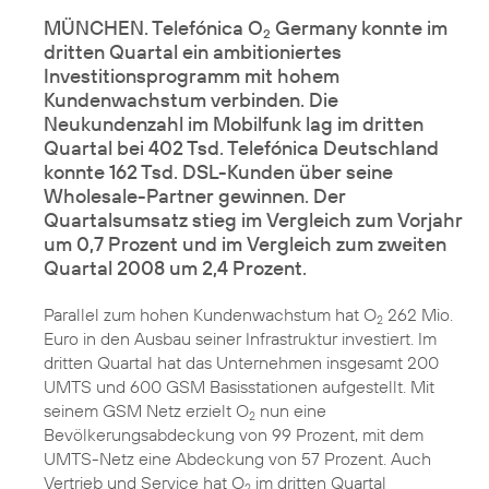
MÜNCHEN. Telefónica O
Germany konnte im
2
dritten Quartal ein ambitioniertes
Investitionsprogramm mit hohem
Kundenwachstum verbinden. Die
Neukundenzahl im Mobilfunk lag im dritten
Quartal bei 402 Tsd. Telefónica Deutschland
konnte 162 Tsd. DSL-Kunden über seine
Wholesale-Partner gewinnen. Der
Quartalsumsatz stieg im Vergleich zum Vorjahr
um 0,7 Prozent und im Vergleich zum zweiten
Quartal 2008 um 2,4 Prozent.
Parallel zum hohen Kundenwachstum hat O
262 Mio.
2
Euro in den Ausbau seiner Infrastruktur investiert. Im
dritten Quartal hat das Unternehmen insgesamt 200
UMTS und 600 GSM Basisstationen aufgestellt. Mit
seinem GSM Netz erzielt O
nun eine
2
Bevölkerungsabdeckung von 99 Prozent, mit dem
UMTS-Netz eine Abdeckung von 57 Prozent. Auch
Vertrieb und Service hat O
im dritten Quartal
2