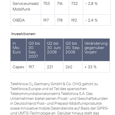
Serviceumsatz
753
716
732
- 2,8 %
Mobilfunk
OIBDA
197
178
192
- 2,4 %
Investitionen
In
Q3 bis
Q2 bis
Q3 bis
Veränderung
Mio.
30.
30. Juni
30. Sep.
gegenüber
Euro
Sep.
2008
2008
Vorjahr
2007
Capex
197
221
262
+ 33 %
Telefónica O
Germany GmbH & Co. OHG gehört zu
2
Telefónica Europe und ist Teil des spanischen
Telekommunikationskonzerns Telefónica S.A. Das
Unternehmen bietet seinen Privat- und Geschäftskunden
in Deutschland Post- und Prepaid-Mobilfunkprodukte
sowie innovative mobile Datendienste auf Basis der GPRS-
und UMTS-Technologie an. Darüber hinaus stellt das