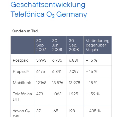
Geschäftsentwicklung
Telefónica O
Germany
2
Kunden in Tsd.
30.
30.
30.
Veränderung
Sep.
Juni
Sep.
gegenüber
2007
2008
2008
Vorjahr
Postpaid
5.993
6.735
6.881
+ 15 %
Prepaid
6.175
6.841
7.097
+ 15 %
1)
Mobilfunk
12.168
13.576
13.978
+ 15 %
Telefónica
473
1.063
1.225
+ 159 %
ULL
davon O
37
165
198
+ 435 %
2
DSL