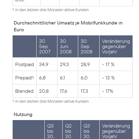
in den letzten drei Monaten aktive Kunden
1)
Durchschnittlicher Umsatz je Mobilfunkkunde in
Euro
30.
30.
30.
Veränderung
Sep.
Juni
Sep.
gegenüber
2007
2008
2008
Vorjahr
Postpaid
34,9
29,3
28,9
- 17 %
Prepaid
6,8
6,1
6,0
- 13 %
1)
Blended
20,8
17,6
17,3
- 17%
in den letzten drei Monaten aktive Kunden
1)
Nutzung
Q3
Q2
Q3
Veränderung
bis
bis
bis
gegenüber
30.
30.
30.
Vorjahr