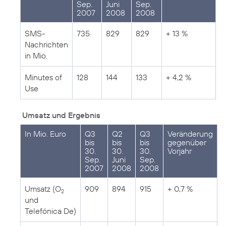
Sep.
Juni
Sep.
2007
2008
2008
SMS-
735
829
829
+ 13 %
Nachrichten
in Mio.
Minutes of
128
144
133
+ 4,2 %
Use
Umsatz und Ergebnis
In Mio. Euro
Q3
Q2
Q3
Veränderung
bis
bis
bis
gegenüber
30.
30.
30.
Vorjahr
Sep.
Juni
Sep.
2007
2008
2008
Umsatz (O
909
894
915
+ 0,7 %
2
und
Telefónica De)