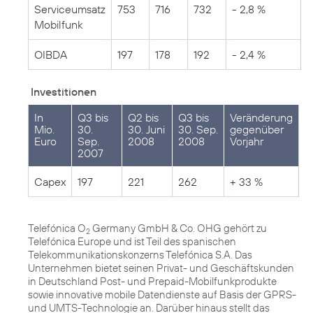
Serviceumsatz
753
716
732
- 2,8 %
Mobilfunk
OIBDA
197
178
192
- 2,4 %
Investitionen
In
Q3 bis
Q2 bis
Q3 bis
Veränderung
Mio.
30.
30. Juni
30. Sep.
gegenüber
Euro
Sep.
2008
2008
Vorjahr
2007
Capex
197
221
262
+ 33 %
Telefónica O
Germany GmbH & Co. OHG gehört zu
2
Telefónica Europe und ist Teil des spanischen
Telekommunikationskonzerns Telefónica S.A. Das
Unternehmen bietet seinen Privat- und Geschäftskunden
in Deutschland Post- und Prepaid-Mobilfunkprodukte
sowie innovative mobile Datendienste auf Basis der GPRS-
und UMTS-Technologie an. Darüber hinaus stellt das