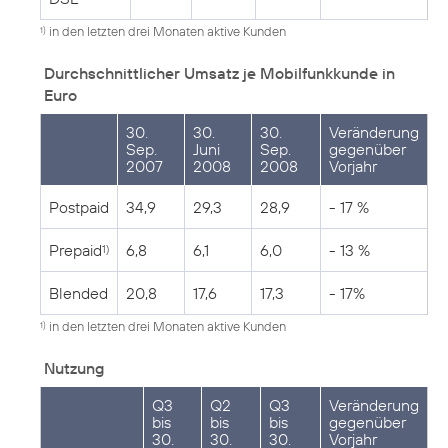
in den letzten drei Monaten aktive Kunden
1)
Durchschnittlicher Umsatz je Mobilfunkkunde in
Euro
30.
30.
30.
Veränderung
Sep.
Juni
Sep.
gegenüber
2007
2008
2008
Vorjahr
Postpaid
34,9
29,3
28,9
- 17 %
Prepaid
6,8
6,1
6,0
- 13 %
1)
Blended
20,8
17,6
17,3
- 17%
in den letzten drei Monaten aktive Kunden
1)
Nutzung
Q3
Q2
Q3
Veränderung
bis
bis
bis
gegenüber
30.
30.
30.
Vorjahr