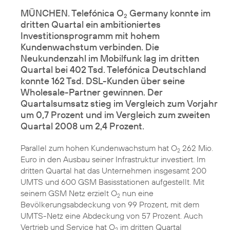
MÜNCHEN. Telefónica O
Germany konnte im
2
dritten Quartal ein ambitioniertes
Investitionsprogramm mit hohem
Kundenwachstum verbinden. Die
Neukundenzahl im Mobilfunk lag im dritten
Quartal bei 402 Tsd. Telefónica Deutschland
konnte 162 Tsd. DSL-Kunden über seine
Wholesale-Partner gewinnen. Der
Quartalsumsatz stieg im Vergleich zum Vorjahr
um 0,7 Prozent und im Vergleich zum zweiten
Quartal 2008 um 2,4 Prozent.
Parallel zum hohen Kundenwachstum hat O
262 Mio.
2
Euro in den Ausbau seiner Infrastruktur investiert. Im
dritten Quartal hat das Unternehmen insgesamt 200
UMTS und 600 GSM Basisstationen aufgestellt. Mit
seinem GSM Netz erzielt O
nun eine
2
Bevölkerungsabdeckung von 99 Prozent, mit dem
UMTS-Netz eine Abdeckung von 57 Prozent. Auch
Vertrieb und Service hat O
im dritten Quartal
2