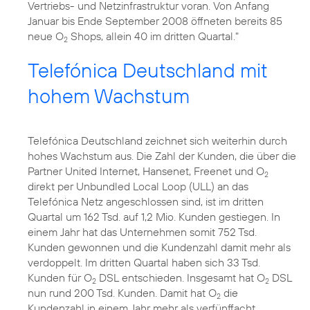
Vertriebs- und Netzinfrastruktur voran. Von Anfang
Januar bis Ende September 2008 öffneten bereits 85
neue O
Shops, allein 40 im dritten Quartal."
2
Telefónica Deutschland mit
hohem Wachstum
Telefónica Deutschland zeichnet sich weiterhin durch
hohes Wachstum aus. Die Zahl der Kunden, die über die
Partner United Internet, Hansenet, Freenet und O
2
direkt per Unbundled Local Loop (ULL) an das
Telefónica Netz angeschlossen sind, ist im dritten
Quartal um 162 Tsd. auf 1,2 Mio. Kunden gestiegen. In
einem Jahr hat das Unternehmen somit 752 Tsd.
Kunden gewonnen und die Kundenzahl damit mehr als
verdoppelt. Im dritten Quartal haben sich 33 Tsd.
Kunden für O
DSL entschieden. Insgesamt hat O
DSL
2
2
nun rund 200 Tsd. Kunden. Damit hat O
die
2
Kundenzahl in einem Jahr mehr als verfünffacht.