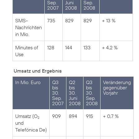
Sep.
Juni
Sep.
2007
2008
2008
SMS-
735
829
829
+ 13 %
Nachrichten
in Mio.
Minutes of
128
144
133
+ 4,2 %
Use
Umsatz und Ergebnis
In Mio. Euro
Q3
Q2
Q3
Veränderung
bis
bis
bis
gegenüber
30.
30.
30.
Vorjahr
Sep.
Juni
Sep.
2007
2008
2008
Umsatz (O
909
894
915
+ 0,7 %
2
und
Telefónica De)