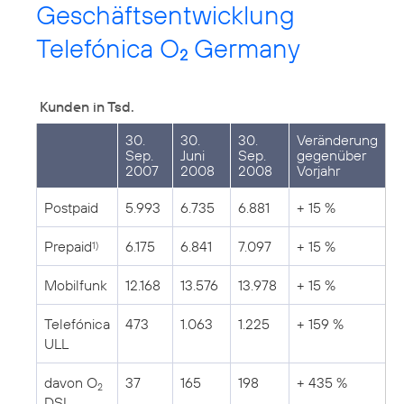
Geschäftsentwicklung
Telefónica O
Germany
2
Kunden in Tsd.
30.
30.
30.
Veränderung
Sep.
Juni
Sep.
gegenüber
2007
2008
2008
Vorjahr
Postpaid
5.993
6.735
6.881
+ 15 %
Prepaid
6.175
6.841
7.097
+ 15 %
1)
Mobilfunk
12.168
13.576
13.978
+ 15 %
Telefónica
473
1.063
1.225
+ 159 %
ULL
davon O
37
165
198
+ 435 %
2
DSL