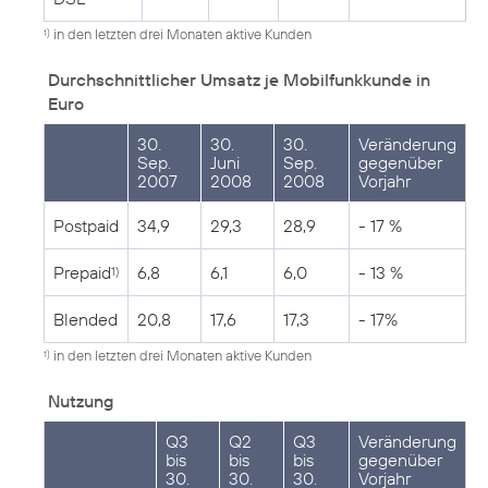
in den letzten drei Monaten aktive Kunden
1)
Durchschnittlicher Umsatz je Mobilfunkkunde in
Euro
30.
30.
30.
Veränderung
Sep.
Juni
Sep.
gegenüber
2007
2008
2008
Vorjahr
Postpaid
34,9
29,3
28,9
- 17 %
Prepaid
6,8
6,1
6,0
- 13 %
1)
Blended
20,8
17,6
17,3
- 17%
in den letzten drei Monaten aktive Kunden
1)
Nutzung
Q3
Q2
Q3
Veränderung
bis
bis
bis
gegenüber
30.
30.
30.
Vorjahr