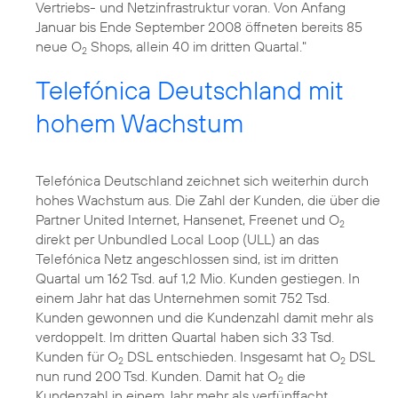
Vertriebs- und Netzinfrastruktur voran. Von Anfang
Januar bis Ende September 2008 öffneten bereits 85
neue O
Shops, allein 40 im dritten Quartal."
2
Telefónica Deutschland mit
hohem Wachstum
Telefónica Deutschland zeichnet sich weiterhin durch
hohes Wachstum aus. Die Zahl der Kunden, die über die
Partner United Internet, Hansenet, Freenet und O
2
direkt per Unbundled Local Loop (ULL) an das
Telefónica Netz angeschlossen sind, ist im dritten
Quartal um 162 Tsd. auf 1,2 Mio. Kunden gestiegen. In
einem Jahr hat das Unternehmen somit 752 Tsd.
Kunden gewonnen und die Kundenzahl damit mehr als
verdoppelt. Im dritten Quartal haben sich 33 Tsd.
Kunden für O
DSL entschieden. Insgesamt hat O
DSL
2
2
nun rund 200 Tsd. Kunden. Damit hat O
die
2
Kundenzahl in einem Jahr mehr als verfünffacht.