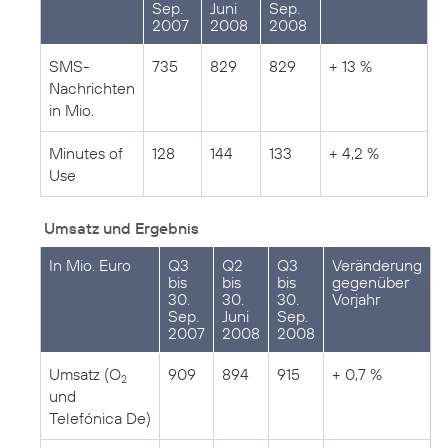
Sep.
Juni
Sep.
2007
2008
2008
SMS-
735
829
829
+ 13 %
Nachrichten
in Mio.
Minutes of
128
144
133
+ 4,2 %
Use
Umsatz und Ergebnis
In Mio. Euro
Q3
Q2
Q3
Veränderung
bis
bis
bis
gegenüber
30.
30.
30.
Vorjahr
Sep.
Juni
Sep.
2007
2008
2008
Umsatz (O
909
894
915
+ 0,7 %
2
und
Telefónica De)