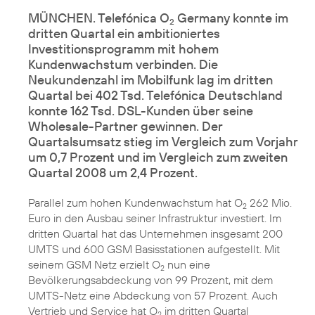
MÜNCHEN. Telefónica O
Germany konnte im
2
dritten Quartal ein ambitioniertes
Investitionsprogramm mit hohem
Kundenwachstum verbinden. Die
Neukundenzahl im Mobilfunk lag im dritten
Quartal bei 402 Tsd. Telefónica Deutschland
konnte 162 Tsd. DSL-Kunden über seine
Wholesale-Partner gewinnen. Der
Quartalsumsatz stieg im Vergleich zum Vorjahr
um 0,7 Prozent und im Vergleich zum zweiten
Quartal 2008 um 2,4 Prozent.
Parallel zum hohen Kundenwachstum hat O
262 Mio.
2
Euro in den Ausbau seiner Infrastruktur investiert. Im
dritten Quartal hat das Unternehmen insgesamt 200
UMTS und 600 GSM Basisstationen aufgestellt. Mit
seinem GSM Netz erzielt O
nun eine
2
Bevölkerungsabdeckung von 99 Prozent, mit dem
UMTS-Netz eine Abdeckung von 57 Prozent. Auch
Vertrieb und Service hat O
im dritten Quartal
2