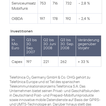
Serviceumsatz
753
716
732
- 2,8 %
Mobilfunk
OIBDA
197
178
192
- 2,4 %
Investitionen
In
Q3 bis
Q2 bis
Q3 bis
Veränderung
Mio.
30.
30. Juni
30. Sep.
gegenüber
Euro
Sep.
2008
2008
Vorjahr
2007
Capex
197
221
262
+ 33 %
Telefónica O
Germany GmbH & Co. OHG gehört zu
2
Telefónica Europe und ist Teil des spanischen
Telekommunikationskonzerns Telefónica S.A. Das
Unternehmen bietet seinen Privat- und Geschäftskunden
in Deutschland Post- und Prepaid-Mobilfunkprodukte
sowie innovative mobile Datendienste auf Basis der GPRS-
und UMTS-Technologie an. Darüber hinaus stellt das