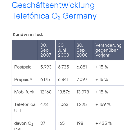
Geschäftsentwicklung
Telefónica O
Germany
2
Kunden in Tsd.
30.
30.
30.
Veränderung
Sep.
Juni
Sep.
gegenüber
2007
2008
2008
Vorjahr
Postpaid
5.993
6.735
6.881
+ 15 %
Prepaid
6.175
6.841
7.097
+ 15 %
1)
Mobilfunk
12.168
13.576
13.978
+ 15 %
Telefónica
473
1.063
1.225
+ 159 %
ULL
davon O
37
165
198
+ 435 %
2
DSL