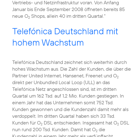
Vertriebs- und Netzinfrastruktur voran. Von Anfang
Januar bis Ende September 2008 öffneten bereits 85
neue O
Shops, allein 40 im dritten Quartal."
2
Telefónica Deutschland mit
hohem Wachstum
Telefónica Deutschland zeichnet sich weiterhin durch
hohes Wachstum aus. Die Zahl der Kunden, die über die
Partner United Internet, Hansenet, Freenet und O
2
direkt per Unbundled Local Loop (ULL) an das
Telefónica Netz angeschlossen sind, ist im dritten
Quartal um 162 Tsd. auf 1,2 Mio. Kunden gestiegen. In
einem Jahr hat das Unternehmen somit 752 Tsd.
Kunden gewonnen und die Kundenzahl damit mehr als
verdoppelt. Im dritten Quartal haben sich 33 Tsd.
Kunden für O
DSL entschieden. Insgesamt hat O
DSL
2
2
nun rund 200 Tsd. Kunden. Damit hat O
die
2
Kundenzahl in einem Jahr mehr als verfünffacht.