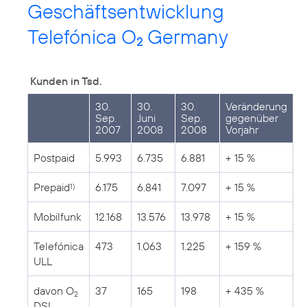
Geschäftsentwicklung
Telefónica O
Germany
2
Kunden in Tsd.
30.
30.
30.
Veränderung
Sep.
Juni
Sep.
gegenüber
2007
2008
2008
Vorjahr
Postpaid
5.993
6.735
6.881
+ 15 %
Prepaid
6.175
6.841
7.097
+ 15 %
1)
Mobilfunk
12.168
13.576
13.978
+ 15 %
Telefónica
473
1.063
1.225
+ 159 %
ULL
davon O
37
165
198
+ 435 %
2
DSL