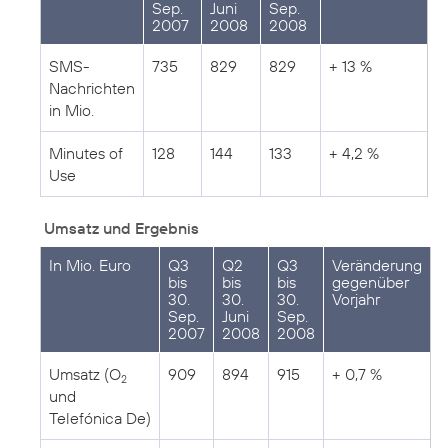
Sep.
Juni
Sep.
2007
2008
2008
SMS-
735
829
829
+ 13 %
Nachrichten
in Mio.
Minutes of
128
144
133
+ 4,2 %
Use
Umsatz und Ergebnis
In Mio. Euro
Q3
Q2
Q3
Veränderung
bis
bis
bis
gegenüber
30.
30.
30.
Vorjahr
Sep.
Juni
Sep.
2007
2008
2008
Umsatz (O
909
894
915
+ 0,7 %
2
und
Telefónica De)