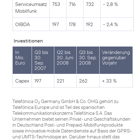
Serviceumsatz
753
716
732
- 2,8 %
Mobilfunk
OIBDA
197
178
192
- 2,4 %
Investitionen
In
Q3 bis
Q2 bis
Q3 bis
Veränderung
Mio.
30.
30. Juni
30. Sep.
gegenüber
Euro
Sep.
2008
2008
Vorjahr
2007
Capex
197
221
262
+ 33 %
Telefónica O
Germany GmbH & Co. OHG gehört zu
2
Telefónica Europe und ist Teil des spanischen
Telekommunikationskonzerns Telefónica S.A. Das
Unternehmen bietet seinen Privat- und Geschäftskunden
in Deutschland Post- und Prepaid-Mobilfunkprodukte
sowie innovative mobile Datendienste auf Basis der GPRS-
und UMTS-Technologie an. Darüber hinaus stellt das