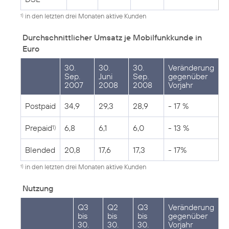
in den letzten drei Monaten aktive Kunden
1)
Durchschnittlicher Umsatz je Mobilfunkkunde in
Euro
30.
30.
30.
Veränderung
Sep.
Juni
Sep.
gegenüber
2007
2008
2008
Vorjahr
Postpaid
34,9
29,3
28,9
- 17 %
Prepaid
6,8
6,1
6,0
- 13 %
1)
Blended
20,8
17,6
17,3
- 17%
in den letzten drei Monaten aktive Kunden
1)
Nutzung
Q3
Q2
Q3
Veränderung
bis
bis
bis
gegenüber
30.
30.
30.
Vorjahr