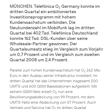
MÜNCHEN. Telefónica O
Germany konnte im
2
dritten Quartal ein ambitioniertes
Investitionsprogramm mit hohem
Kundenwachstum verbinden. Die
Neukundenzahl im Mobilfunk lag im dritten
Quartal bei 402 Tsd. Telefónica Deutschland
konnte 162 Tsd. DSL-Kunden über seine
Wholesale-Partner gewinnen. Der
Quartalsumsatz stieg im Vergleich zum Vorjahr
um 0,7 Prozent und im Vergleich zum zweiten
Quartal 2008 um 2,4 Prozent.
Parallel zum hohen Kundenwachstum hat O
262 Mio.
2
Euro in den Ausbau seiner Infrastruktur investiert. Im
dritten Quartal hat das Unternehmen insgesamt 200
UMTS und 600 GSM Basisstationen aufgestellt. Mit
seinem GSM Netz erzielt O
nun eine
2
Bevölkerungsabdeckung von 99 Prozent, mit dem
UMTS-Netz eine Abdeckung von 57 Prozent. Auch
Vertrieb und Service hat O
im dritten Quartal
2