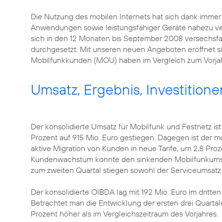
Die Nutzung des mobilen Internets hat sich dank immer
Anwendungen sowie leistungsfähiger Geräte nahezu v
sich in den 12 Monaten bis September 2008 versechsfach
durchgesetzt. Mit unseren neuen Angeboten eröffnet si
Mobilfunkkunden (MOU) haben im Vergleich zum Vorjahr
Umsatz, Ergebnis, Investitione
Der konsolidierte Umsatz für Mobilfunk und Festnetz is
Prozent auf 915 Mio. Euro gestiegen. Dagegen ist der m
aktive Migration von Kunden in neue Tarife, um 2,8 Pro
Kundenwachstum konnte den sinkenden Mobilfunkumsat
zum zweiten Quartal stiegen sowohl der Serviceumsatz
Der konsolidierte OIBDA lag mit 192 Mio. Euro im dritten 
Betrachtet man die Entwicklung der ersten drei Quartal
Prozent höher als im Vergleichszeitraum des Vorjahres.