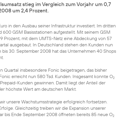
sumsatz stieg im Vergleich zum Vorjahr um 0,7
2008 um 2,4 Prozent.
ro in den Ausbau seiner Infrastruktur investiert. Im dritten
 600 GSM Basisstationen aufgestellt. Mit seinem GSM
9 Prozent, mit dem UMTS-Netz eine Abdeckung von 57
uartal ausgebaut. In Deutschland stehen den Kunden nun
en bis 30. September 2008 hat das Unternehmen 40 Shops
t.
 Quartal insbesondere Fonic beigetragen, das bisher
Fonic erreicht nun 580 Tsd. Kunden. Insgesamt konnte O
2
. Prepaid-Kunden gewinnen. Damit liegt der Anteil der
 der höchste Wert am deutschen Markt.
 wir unsere Wachstumsstrategie erfolgreich fortsetzen.
lge. Gleichzeitig treiben wir die Expansion unserer
nuar bis Ende September 2008 öffneten bereits 85 neue O
2