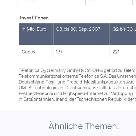
Investitionen
In Mio. Euro
Q3 bis 30. Sep. 2007
Q2 bis 30.
Capex
197
221
Telefónica O
Germany GmbH & Co. OHG gehört zu Telefóni
2
Telekommunikationskonzerns Telefónica S.A. Das Unterneh
Deutschland Post- und Prepaid-Mobilfunkprodukte sowie 
UMTS-Technologie an. Darüber hinaus stellt das Unterneh
Festnetztelefonie und Highspeed-Internet zur Verfügung. 
in Großbritannien, Irland, der Tschechischen Republik, de
Ähnliche Themen: