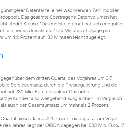
 günstigerer Datentarife, einer wachsenden Zahl mobiler
erdoppelt. Das gesamte übertragene Datenvolumen hat
t. André Krause: "Das mobile Internet hat sich endgültig
ch ein neues Umsatzfeld." Die Minutes of Usage pro
 um 4,2 Prozent auf 133 Minuten leicht zugelegt.
n
t gegenüber dem dritten Quartal des Vorjahres um 0,7
obile Serviceumsatz, durch die Preisregulierung und die
zent auf 732 Mio. Euro gesunken. Das hohe
z je Kunden also weitgehend ausgleichen. Im Vergleich
 als auch der Gesamtumsatz um mehr als 2 Prozent.
Quartal dieses Jahres 2,4 Prozent niedriger als im Vorjahr.
e des Jahres liegt der OIBDA dagegen bei 533 Mio. Euro, 17