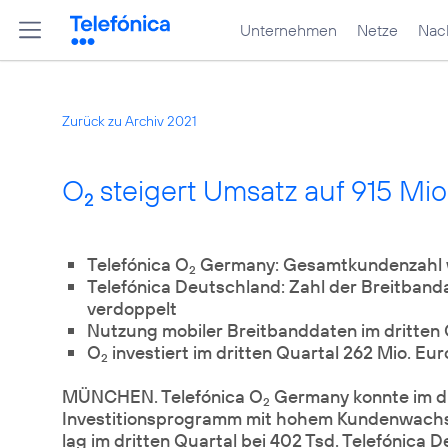
Unternehmen
Netze
Nach
Zurück zu Archiv 2021
O
steigert Umsatz auf 915 Mio
2
Telefónica O
Germany: Gesamtkundenzahl wä
2
Telefónica Deutschland: Zahl der Breitbanda
verdoppelt
Nutzung mobiler Breitbanddaten im dritten 
O
investiert im dritten Quartal 262 Mio. Eu
2
MÜNCHEN. Telefónica O
Germany konnte im dri
2
Investitionsprogramm mit hohem Kundenwachs
lag im dritten Quartal bei 402 Tsd. Telefónica