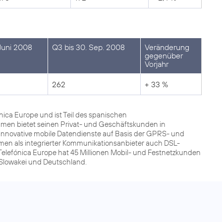
 Juni 2008
Q3 bis 30. Sep. 2008
Veränderung
gegenüber
Vorjahr
262
+ 33 %
ca Europe und ist Teil des spanischen
men bietet seinen Privat- und Geschäftskunden in
innovative mobile Datendienste auf Basis der GPRS- und
men als integrierter Kommunikationsanbieter auch DSL-
Telefónica Europe hat 45 Millionen Mobil- und Festnetzkunden
r Slowakei und Deutschland.