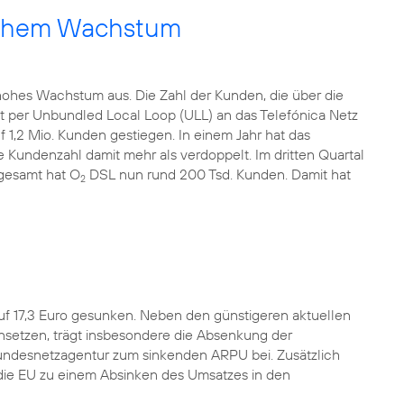
 hohem Wachstum
hohes Wachstum aus. Die Zahl der Kunden, die über die
t per Unbundled Local Loop (ULL) an das Telefónica Netz
uf 1,2 Mio. Kunden gestiegen. In einem Jahr hat das
undenzahl damit mehr als verdoppelt. Im dritten Quartal
gesamt hat O
DSL nun rund 200 Tsd. Kunden. Damit hat
2
uf 17,3 Euro gesunken. Neben den günstigeren aktuellen
einsetzen, trägt insbesondere die Absenkung der
undesnetzagentur zum sinkenden ARPU bei. Zusätzlich
h die EU zu einem Absinken des Umsatzes in den