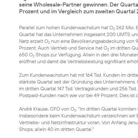
seine Wholesale-Partner gewinnen. Der Quartal
Prozent und im Vergleich zum zweiten Quartal 
Parallel zum hohen Kundenwachstum hat O
262 Mio. Eu
2
Quartal hat das Unternehmen insgesamt 200 UMTS und
Netz erzielt O
nun eine Bevölkerungsabdeckung von 9
2
Prozent. Auch Vertrieb und Service hat O
im dritten Q
2
650 O
Shops zur Verfügung. Allein in den drei Monat
2
eröffnet und damit die Vertriebsleistung signifikant erhöh
Zum Kundenwachstum hat mit 164 Tsd. Kunden im dritten
stärkste Quartal seit der Gründung des Unternehmens. 
im dritten Quartal 147 Tsd. Vertragskunden und 256 Tsd
Postpaid-Kunden nach wie vor bei 49 Prozent. Dies ist
André Krause, CFO von O
: "Im dritten Quartal konnten
2
Insbesondere beim Kundenwachstum verzeichnen wir Erfo
Vertriebs- und Netzinfrastruktur voran. Von Anfang Ja
Shops, allein 40 im dritten Quartal."