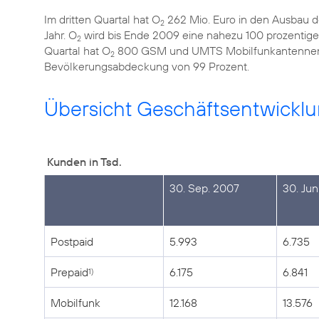
Im dritten Quartal hat O
262 Mio. Euro in den Ausbau der
2
Jahr. O
wird bis Ende 2009 eine nahezu 100 prozentige
2
Quartal hat O
800 GSM und UMTS Mobilfunkantennen er
2
Bevölkerungsabdeckung von 99 Prozent.
Übersicht Geschäftsentwicklu
Kunden in Tsd.
30. Sep. 2007
30. Ju
Postpaid
5.993
6.735
Prepaid
6.175
6.841
1)
Mobilfunk
12.168
13.576