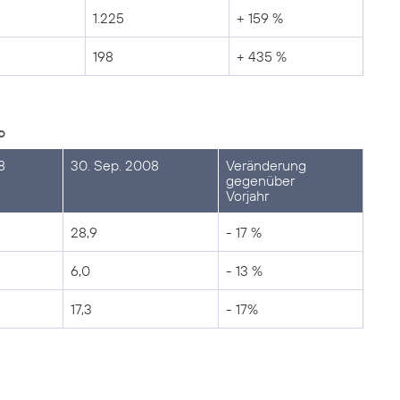
1.225
+ 159 %
198
+ 435 %
o
8
30. Sep. 2008
Veränderung
gegenüber
Vorjahr
28,9
- 17 %
6,0
- 13 %
17,3
- 17%