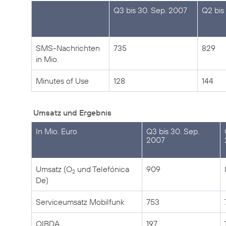
Q3 bis 30. Sep. 2007
Q2 bis
SMS-Nachrichten
735
829
in Mio.
Minutes of Use
128
144
Umsatz und Ergebnis
In Mio. Euro
Q3 bis 30. Sep.
2007
Umsatz (O
und Telefónica
909
2
De)
Serviceumsatz Mobilfunk
753
OIBDA
197