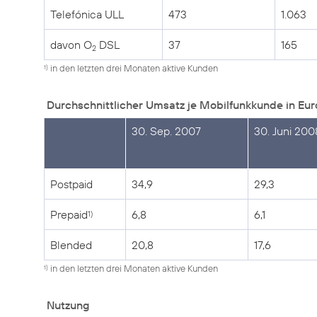
Telefónica ULL
473
1.063
davon O
DSL
37
165
2
in den letzten drei Monaten aktive Kunden
1)
Durchschnittlicher Umsatz je Mobilfunkkunde in Eur
30. Sep. 2007
30. Juni 200
Postpaid
34,9
29,3
Prepaid
6,8
6,1
1)
Blended
20,8
17,6
in den letzten drei Monaten aktive Kunden
1)
Nutzung