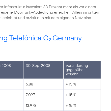
 Infrastruktur investiert, 33 Prozent mehr als vor einem
 eigene Mobilfunk-Abdeckung erreichen. Allein im dritten
richtet und erzielt nun mit dem eigenen Netz eine
ng Telefónica O
Germany
2
ni 2008
30. Sep. 2008
Veränderung
gegenüber
Vorjahr
6.881
+ 15 %
7.097
+ 15 %
13.978
+ 15 %