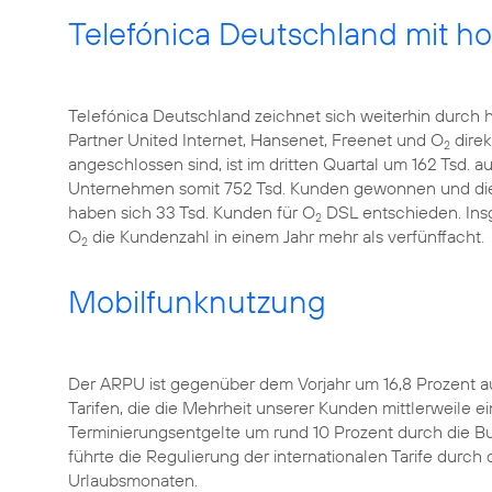
Telefónica Deutschland mit
Telefónica Deutschland zeichnet sich weiterhin durch 
Partner United Internet, Hansenet, Freenet und O
direk
2
angeschlossen sind, ist im dritten Quartal um 162 Tsd. a
Unternehmen somit 752 Tsd. Kunden gewonnen und die K
haben sich 33 Tsd. Kunden für O
DSL entschieden. Ins
2
O
die Kundenzahl in einem Jahr mehr als verfünffacht.
2
Mobilfunknutzung
Der ARPU ist gegenüber dem Vorjahr um 16,8 Prozent a
Tarifen, die die Mehrheit unserer Kunden mittlerweile 
Terminierungsentgelte um rund 10 Prozent durch die B
führte die Regulierung der internationalen Tarife durc
Urlaubsmonaten.