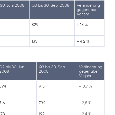
 30. Juni 2008
Q3 bis 30. Sep. 2008
Veränderung
gegenüber
Vorjahr
829
+ 13 %
133
+ 4,2 %
Q2 bis 30. Juni
Q3 bis 30. Sep.
Veränderung
2008
2008
gegenüber
Vorjahr
894
915
+ 0,7 %
716
732
- 2,8 %
178
192
- 2,4 %