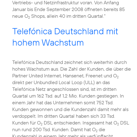
Vertriebs- und Netzinfrastruktur voran. Von Anfang
Januar bis Ende September 2008 öffneten bereits 85
neue O
Shops, allein 40 im dritten Quartal."
2
Telefónica Deutschland mit
hohem Wachstum
Telefónica Deutschland zeichnet sich weiterhin durch
hohes Wachstum aus. Die Zahl der Kunden, die über die
Partner United Internet, Hansenet, Freenet und O
2
direkt per Unbundled Local Loop (ULL) an das
Telefónica Netz angeschlossen sind, ist im dritten
Quartal um 162 Tsd. auf 1,2 Mio. Kunden gestiegen. In
einem Jahr hat das Unternehmen somit 752 Tsd.
Kunden gewonnen und die Kundenzahl damit mehr als
verdoppelt. Im dritten Quartal haben sich 33 Tsd.
Kunden für O
DSL entschieden. Insgesamt hat O
DSL
2
2
nun rund 200 Tsd. Kunden. Damit hat O
die
2
Kundenzahl in einem Jahr mehr als verfünffacht.