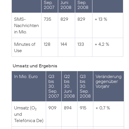
Sep.
Juni
Sep.
2007
2008
2008
SMS-
735
829
829
+ 13 %
Nachrichten
in Mio.
Minutes of
128
144
133
+ 4,2 %
Use
Umsatz und Ergebnis
In Mio. Euro
Q3
Q2
Q3
Veränderung
bis
bis
bis
gegenüber
30.
30.
30.
Vorjahr
Sep.
Juni
Sep.
2007
2008
2008
Umsatz (O
909
894
915
+ 0,7 %
2
und
Telefónica De)