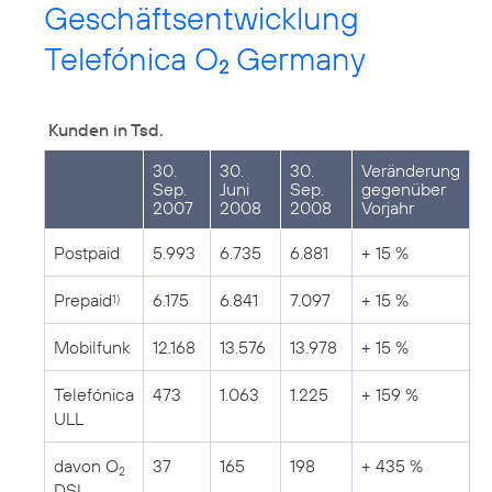
Geschäftsentwicklung
Telefónica O
Germany
2
Kunden in Tsd.
30.
30.
30.
Veränderung
Sep.
Juni
Sep.
gegenüber
2007
2008
2008
Vorjahr
Postpaid
5.993
6.735
6.881
+ 15 %
Prepaid
6.175
6.841
7.097
+ 15 %
1)
Mobilfunk
12.168
13.576
13.978
+ 15 %
Telefónica
473
1.063
1.225
+ 159 %
ULL
davon O
37
165
198
+ 435 %
2
DSL