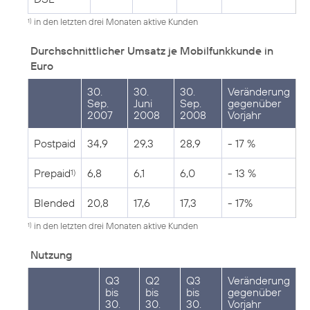
in den letzten drei Monaten aktive Kunden
1)
Durchschnittlicher Umsatz je Mobilfunkkunde in
Euro
30.
30.
30.
Veränderung
Sep.
Juni
Sep.
gegenüber
2007
2008
2008
Vorjahr
Postpaid
34,9
29,3
28,9
- 17 %
Prepaid
6,8
6,1
6,0
- 13 %
1)
Blended
20,8
17,6
17,3
- 17%
in den letzten drei Monaten aktive Kunden
1)
Nutzung
Q3
Q2
Q3
Veränderung
bis
bis
bis
gegenüber
30.
30.
30.
Vorjahr