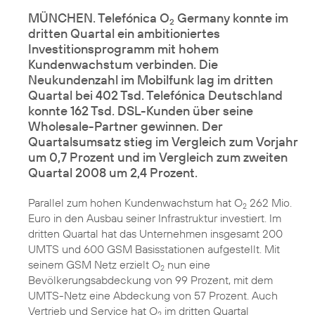
MÜNCHEN. Telefónica O
Germany konnte im
2
dritten Quartal ein ambitioniertes
Investitionsprogramm mit hohem
Kundenwachstum verbinden. Die
Neukundenzahl im Mobilfunk lag im dritten
Quartal bei 402 Tsd. Telefónica Deutschland
konnte 162 Tsd. DSL-Kunden über seine
Wholesale-Partner gewinnen. Der
Quartalsumsatz stieg im Vergleich zum Vorjahr
um 0,7 Prozent und im Vergleich zum zweiten
Quartal 2008 um 2,4 Prozent.
Parallel zum hohen Kundenwachstum hat O
262 Mio.
2
Euro in den Ausbau seiner Infrastruktur investiert. Im
dritten Quartal hat das Unternehmen insgesamt 200
UMTS und 600 GSM Basisstationen aufgestellt. Mit
seinem GSM Netz erzielt O
nun eine
2
Bevölkerungsabdeckung von 99 Prozent, mit dem
UMTS-Netz eine Abdeckung von 57 Prozent. Auch
Vertrieb und Service hat O
im dritten Quartal
2