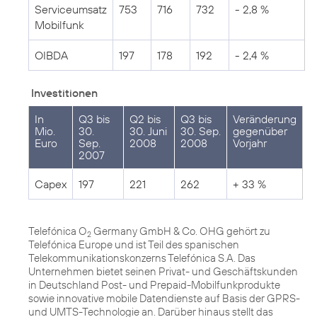
Serviceumsatz
753
716
732
- 2,8 %
Mobilfunk
OIBDA
197
178
192
- 2,4 %
Investitionen
In
Q3 bis
Q2 bis
Q3 bis
Veränderung
Mio.
30.
30. Juni
30. Sep.
gegenüber
Euro
Sep.
2008
2008
Vorjahr
2007
Capex
197
221
262
+ 33 %
Telefónica O
Germany GmbH & Co. OHG gehört zu
2
Telefónica Europe und ist Teil des spanischen
Telekommunikationskonzerns Telefónica S.A. Das
Unternehmen bietet seinen Privat- und Geschäftskunden
in Deutschland Post- und Prepaid-Mobilfunkprodukte
sowie innovative mobile Datendienste auf Basis der GPRS-
und UMTS-Technologie an. Darüber hinaus stellt das