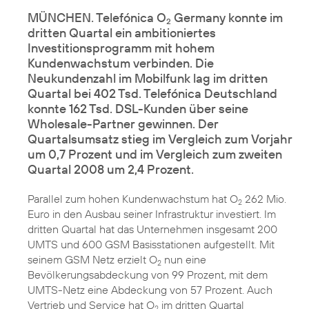
MÜNCHEN. Telefónica O
Germany konnte im
2
dritten Quartal ein ambitioniertes
Investitionsprogramm mit hohem
Kundenwachstum verbinden. Die
Neukundenzahl im Mobilfunk lag im dritten
Quartal bei 402 Tsd. Telefónica Deutschland
konnte 162 Tsd. DSL-Kunden über seine
Wholesale-Partner gewinnen. Der
Quartalsumsatz stieg im Vergleich zum Vorjahr
um 0,7 Prozent und im Vergleich zum zweiten
Quartal 2008 um 2,4 Prozent.
Parallel zum hohen Kundenwachstum hat O
262 Mio.
2
Euro in den Ausbau seiner Infrastruktur investiert. Im
dritten Quartal hat das Unternehmen insgesamt 200
UMTS und 600 GSM Basisstationen aufgestellt. Mit
seinem GSM Netz erzielt O
nun eine
2
Bevölkerungsabdeckung von 99 Prozent, mit dem
UMTS-Netz eine Abdeckung von 57 Prozent. Auch
Vertrieb und Service hat O
im dritten Quartal
2