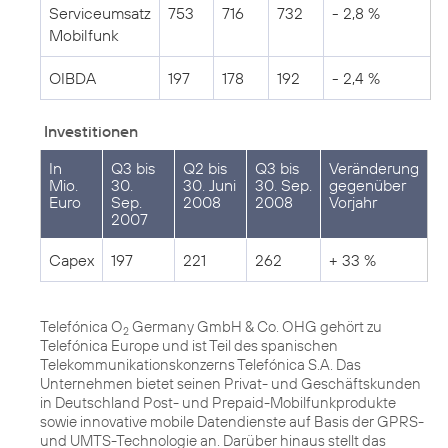
Serviceumsatz
753
716
732
- 2,8 %
Mobilfunk
OIBDA
197
178
192
- 2,4 %
Investitionen
In
Q3 bis
Q2 bis
Q3 bis
Veränderung
Mio.
30.
30. Juni
30. Sep.
gegenüber
Euro
Sep.
2008
2008
Vorjahr
2007
Capex
197
221
262
+ 33 %
Telefónica O
Germany GmbH & Co. OHG gehört zu
2
Telefónica Europe und ist Teil des spanischen
Telekommunikationskonzerns Telefónica S.A. Das
Unternehmen bietet seinen Privat- und Geschäftskunden
in Deutschland Post- und Prepaid-Mobilfunkprodukte
sowie innovative mobile Datendienste auf Basis der GPRS-
und UMTS-Technologie an. Darüber hinaus stellt das