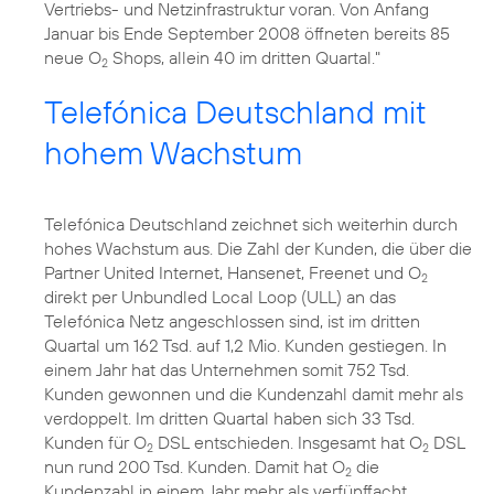
Vertriebs- und Netzinfrastruktur voran. Von Anfang
Januar bis Ende September 2008 öffneten bereits 85
neue O
Shops, allein 40 im dritten Quartal."
2
Telefónica Deutschland mit
hohem Wachstum
Telefónica Deutschland zeichnet sich weiterhin durch
hohes Wachstum aus. Die Zahl der Kunden, die über die
Partner United Internet, Hansenet, Freenet und O
2
direkt per Unbundled Local Loop (ULL) an das
Telefónica Netz angeschlossen sind, ist im dritten
Quartal um 162 Tsd. auf 1,2 Mio. Kunden gestiegen. In
einem Jahr hat das Unternehmen somit 752 Tsd.
Kunden gewonnen und die Kundenzahl damit mehr als
verdoppelt. Im dritten Quartal haben sich 33 Tsd.
Kunden für O
DSL entschieden. Insgesamt hat O
DSL
2
2
nun rund 200 Tsd. Kunden. Damit hat O
die
2
Kundenzahl in einem Jahr mehr als verfünffacht.