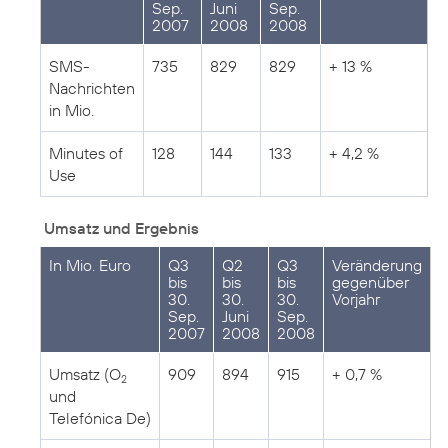
Sep.
Juni
Sep.
2007
2008
2008
SMS-
735
829
829
+ 13 %
Nachrichten
in Mio.
Minutes of
128
144
133
+ 4,2 %
Use
Umsatz und Ergebnis
In Mio. Euro
Q3
Q2
Q3
Veränderung
bis
bis
bis
gegenüber
30.
30.
30.
Vorjahr
Sep.
Juni
Sep.
2007
2008
2008
Umsatz (O
909
894
915
+ 0,7 %
2
und
Telefónica De)