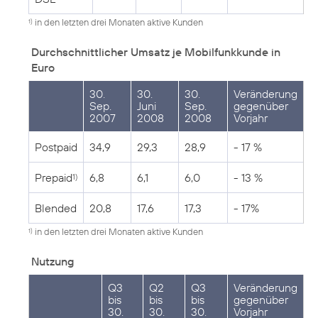
in den letzten drei Monaten aktive Kunden
1)
Durchschnittlicher Umsatz je Mobilfunkkunde in
Euro
30.
30.
30.
Veränderung
Sep.
Juni
Sep.
gegenüber
2007
2008
2008
Vorjahr
Postpaid
34,9
29,3
28,9
- 17 %
Prepaid
6,8
6,1
6,0
- 13 %
1)
Blended
20,8
17,6
17,3
- 17%
in den letzten drei Monaten aktive Kunden
1)
Nutzung
Q3
Q2
Q3
Veränderung
bis
bis
bis
gegenüber
30.
30.
30.
Vorjahr