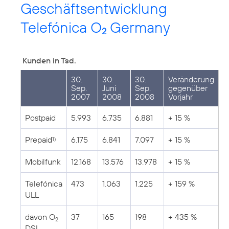
Geschäftsentwicklung
Telefónica O
Germany
2
Kunden in Tsd.
30.
30.
30.
Veränderung
Sep.
Juni
Sep.
gegenüber
2007
2008
2008
Vorjahr
Postpaid
5.993
6.735
6.881
+ 15 %
Prepaid
6.175
6.841
7.097
+ 15 %
1)
Mobilfunk
12.168
13.576
13.978
+ 15 %
Telefónica
473
1.063
1.225
+ 159 %
ULL
davon O
37
165
198
+ 435 %
2
DSL