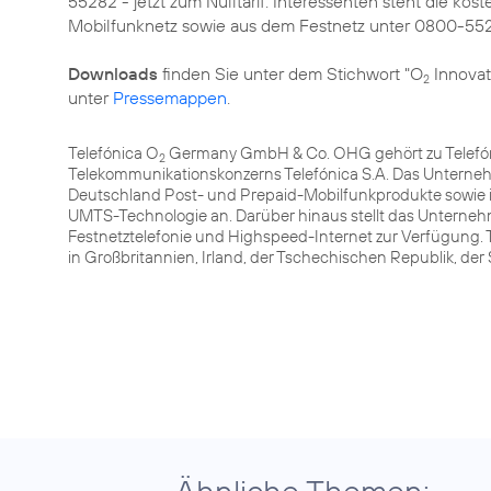
55282 - jetzt zum Nulltarif. Interessenten steht die 
Mobilfunknetz sowie aus dem Festnetz unter 0800-55
Downloads
finden Sie unter dem Stichwort "O
Innovat
2
unter
Pressemappen
.
Telefónica O
Germany GmbH & Co. OHG gehört zu Telefóni
2
Telekommunikationskonzerns Telefónica S.A. Das Unterneh
Deutschland Post- und Prepaid-Mobilfunkprodukte sowie 
UMTS-Technologie an. Darüber hinaus stellt das Unterneh
Festnetztelefonie und Highspeed-Internet zur Verfügung. 
in Großbritannien, Irland, der Tschechischen Republik, de