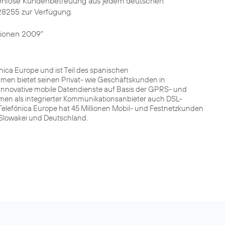
kostenlose Kundenbetreuung aus jedem deutschen
28255 zur Verfügung.
ionen 2009"
ca Europe und ist Teil des spanischen
men bietet seinen Privat- wie Geschäftskunden in
innovative mobile Datendienste auf Basis der GPRS- und
men als integrierter Kommunikationsanbieter auch DSL-
Telefónica Europe hat 45 Millionen Mobil- und Festnetzkunden
r Slowakei und Deutschland.