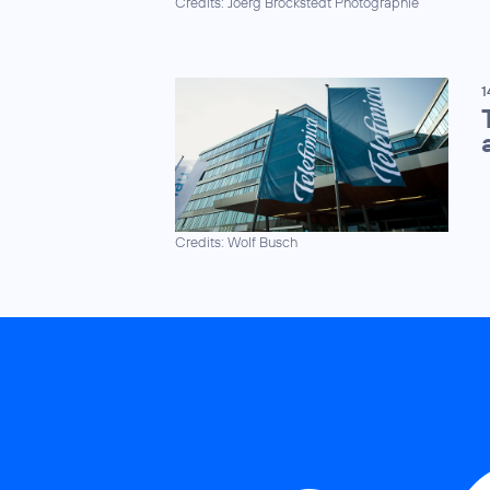
Credits: Joerg Brockstedt Photographie
1
Credits: Wolf Busch