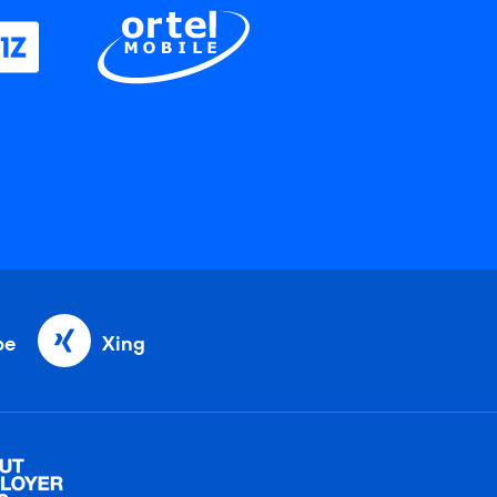
be
Xing