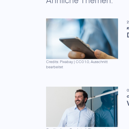
Ähnliche Themen:
2
K
Credits: Pixabay
|
CC0 1.0, Ausschnitt
bearbeitet
0
C