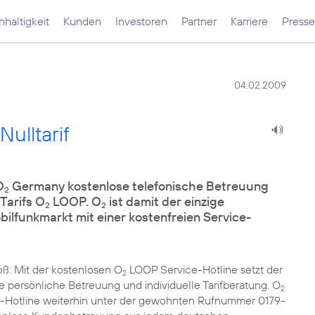
haltigkeit
Kunden
Investoren
Partner
Karriere
Presse
04.02.2009
ulltarif
O
Germany kostenlose telefonische Betreuung
2
Tarifs O
LOOP. O
ist damit der einzige
2
2
lfunkmarkt mit einer kostenfreien Service-
ß: Mit der kostenlosen O
LOOP Service-Hotline setzt der
2
 persönliche Betreuung und individuelle Tarifberatung. O
2
-Hotline weiterhin unter der gewohnten Rufnummer 0179-