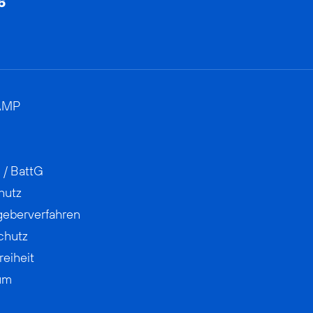
AMP
 / BattG
hutz
geberverfahren
chutz
reiheit
um