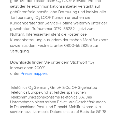
groß: Mit der kostenlosen O
LOOP Service-Hotline
2
setzt der Telekommunikationsanbieter verstärkt auf
gebührenfreie persönliche Betreuung und individuelle
Tarifberatung. O
LOOP Kunden erreichen die
2
Kundenberater der Service-Hotline weiterhin unter der
gewohnten Rufnummer 0179-55282 - jetzt zum
Nulltarif. Interessenten steht die kostenlose
Kundenbetreuung aus jedem deutschen Mobilfunknetz
sowie aus dem Festnetz unter 0800-5528255 zur
Verfügung.
Downloads
finden Sie unter dem Stichwort "O
2
Innovationen 2009"
unter
Pressemappen
.
Telefónica O
Germany GmbH & Co. OHG gehört zu
2
Telefónica Europe und ist Teil des spanischen
Telekommunikationskonzerns Telefónica S.A. Das
Unternehmen bietet seinen Privat- wie Geschäftskunden
in Deutschland Post- und Prepaid-Mobilfunkprodukte
sowie innovative mobile Datendienste auf Basis der GPRS-