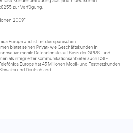
kostenlose Kundenbetreuung aus jedem deutschen
28255 zur Verfügung.
ionen 2009"
ca Europe und ist Teil des spanischen
men bietet seinen Privat- wie Geschäftskunden in
innovative mobile Datendienste auf Basis der GPRS- und
men als integrierter Kommunikationsanbieter auch DSL-
Telefónica Europe hat 45 Millionen Mobil- und Festnetzkunden
r Slowakei und Deutschland.