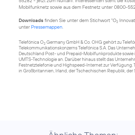
55282 - jetzt zum Nulltarif. Interessenten steht die 
Mobilfunknetz sowie aus dem Festnetz unter 0800-55
Downloads
finden Sie unter dem Stichwort "O
Innovat
2
unter
Pressemappen
.
Telefónica O
Germany GmbH & Co. OHG gehört zu Telefóni
2
Telekommunikationskonzerns Telefónica S.A. Das Unterneh
Deutschland Post- und Prepaid-Mobilfunkprodukte sowie 
UMTS-Technologie an. Darüber hinaus stellt das Unterneh
Festnetztelefonie und Highspeed-Internet zur Verfügung. 
in Großbritannien, Irland, der Tschechischen Republik, de