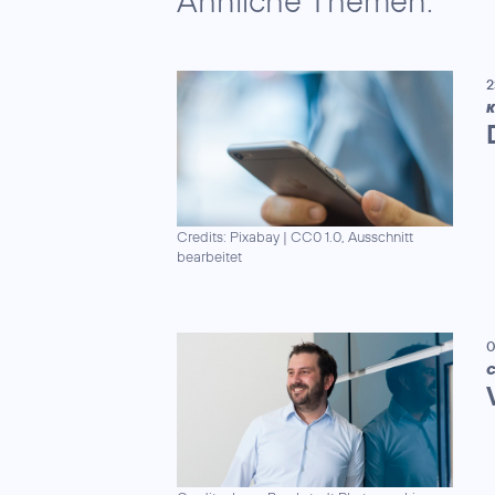
Ähnliche Themen:
2
K
Credits: Pixabay
|
CC0 1.0, Ausschnitt
bearbeitet
0
C