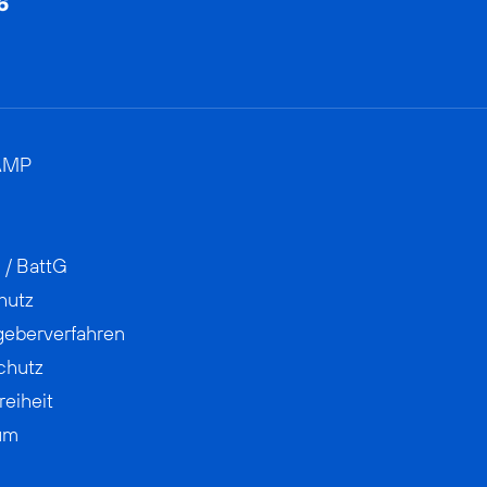
AMP
 / BattG
hutz
geberverfahren
chutz
reiheit
um