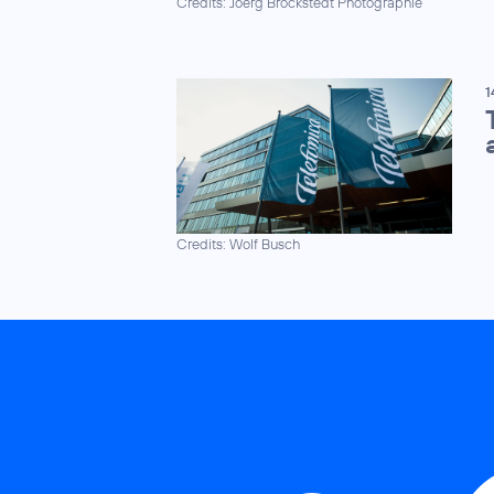
Credits: Joerg Brockstedt Photographie
1
Credits: Wolf Busch