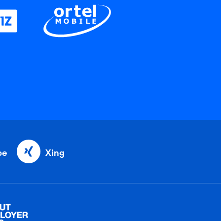
be
Xing