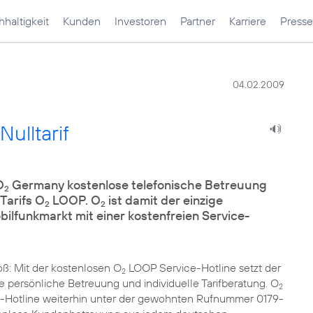
haltigkeit
Kunden
Investoren
Partner
Karriere
Presse
04.02.2009
ulltarif
O
Germany kostenlose telefonische Betreuung
2
Tarifs O
LOOP. O
ist damit der einzige
2
2
lfunkmarkt mit einer kostenfreien Service-
ß: Mit der kostenlosen O
LOOP Service-Hotline setzt der
2
 persönliche Betreuung und individuelle Tarifberatung. O
2
-Hotline weiterhin unter der gewohnten Rufnummer 0179-