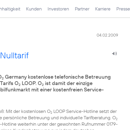
haltigkeit
Kunden
Investoren
Partner
Karriere
Presse
04.02.2009
ulltarif
O
Germany kostenlose telefonische Betreuung
2
Tarifs O
LOOP. O
ist damit der einzige
2
2
lfunkmarkt mit einer kostenfreien Service-
ß: Mit der kostenlosen O
LOOP Service-Hotline setzt der
2
 persönliche Betreuung und individuelle Tarifberatung. O
2
-Hotline weiterhin unter der gewohnten Rufnummer 0179-