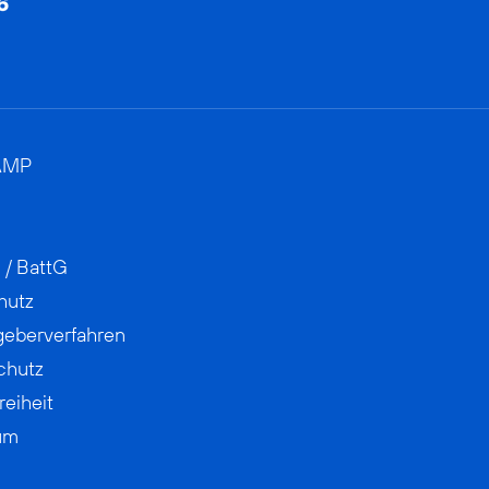
AMP
 / BattG
hutz
geberverfahren
chutz
reiheit
um