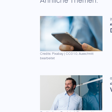
Ähnliche Themen:
2
K
Credits: Pixabay
|
CC0 1.0, Ausschnitt
bearbeitet
0
C