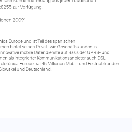
kostenlose Kundenbetreuung aus jedem deutschen
28255 zur Verfügung.
ionen 2009"
ca Europe und ist Teil des spanischen
men bietet seinen Privat- wie Geschäftskunden in
innovative mobile Datendienste auf Basis der GPRS- und
men als integrierter Kommunikationsanbieter auch DSL-
Telefónica Europe hat 45 Millionen Mobil- und Festnetzkunden
r Slowakei und Deutschland.