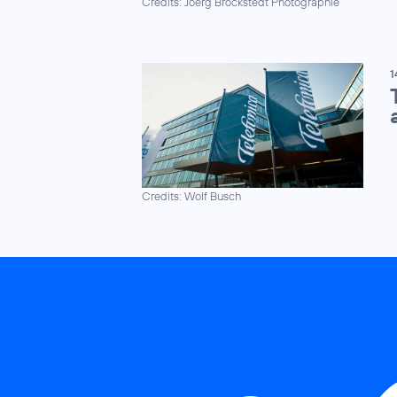
Credits: Joerg Brockstedt Photographie
1
Credits: Wolf Busch