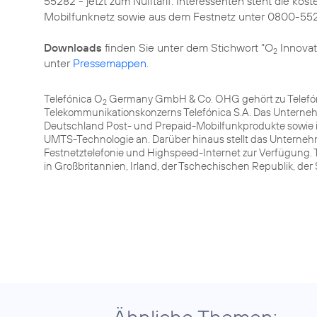
55282 - jetzt zum Nulltarif. Interessenten steht die 
Mobilfunknetz sowie aus dem Festnetz unter 0800-55
Downloads
finden Sie unter dem Stichwort "O
Innovat
2
unter
Pressemappen
.
Telefónica O
Germany GmbH & Co. OHG gehört zu Telefóni
2
Telekommunikationskonzerns Telefónica S.A. Das Unterneh
Deutschland Post- und Prepaid-Mobilfunkprodukte sowie 
UMTS-Technologie an. Darüber hinaus stellt das Unterneh
Festnetztelefonie und Highspeed-Internet zur Verfügung. 
in Großbritannien, Irland, der Tschechischen Republik, de