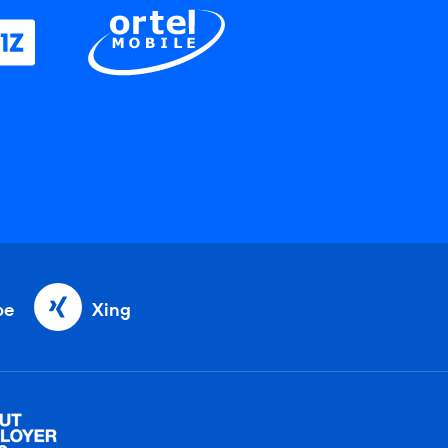
be
Xing