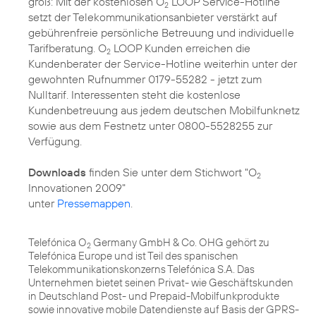
groß: Mit der kostenlosen O
LOOP Service-Hotline
2
setzt der Telekommunikationsanbieter verstärkt auf
gebührenfreie persönliche Betreuung und individuelle
Tarifberatung. O
LOOP Kunden erreichen die
2
Kundenberater der Service-Hotline weiterhin unter der
gewohnten Rufnummer 0179-55282 - jetzt zum
Nulltarif. Interessenten steht die kostenlose
Kundenbetreuung aus jedem deutschen Mobilfunknetz
sowie aus dem Festnetz unter 0800-5528255 zur
Verfügung.
Downloads
finden Sie unter dem Stichwort "O
2
Innovationen 2009"
unter
Pressemappen
.
Telefónica O
Germany GmbH & Co. OHG gehört zu
2
Telefónica Europe und ist Teil des spanischen
Telekommunikationskonzerns Telefónica S.A. Das
Unternehmen bietet seinen Privat- wie Geschäftskunden
in Deutschland Post- und Prepaid-Mobilfunkprodukte
sowie innovative mobile Datendienste auf Basis der GPRS-