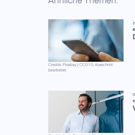
Ähnliche Themen:
2
K
Credits: Pixabay
|
CC0 1.0, Ausschnitt
bearbeitet
0
C