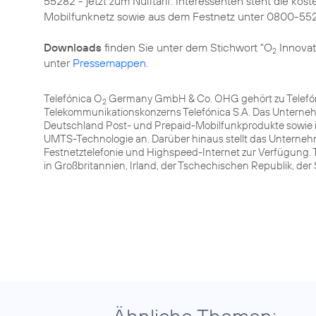
55282 - jetzt zum Nulltarif. Interessenten steht die 
Mobilfunknetz sowie aus dem Festnetz unter 0800-55
Downloads
finden Sie unter dem Stichwort "O
Innovat
2
unter
Pressemappen
.
Telefónica O
Germany GmbH & Co. OHG gehört zu Telefóni
2
Telekommunikationskonzerns Telefónica S.A. Das Unterneh
Deutschland Post- und Prepaid-Mobilfunkprodukte sowie 
UMTS-Technologie an. Darüber hinaus stellt das Unterneh
Festnetztelefonie und Highspeed-Internet zur Verfügung. 
in Großbritannien, Irland, der Tschechischen Republik, de