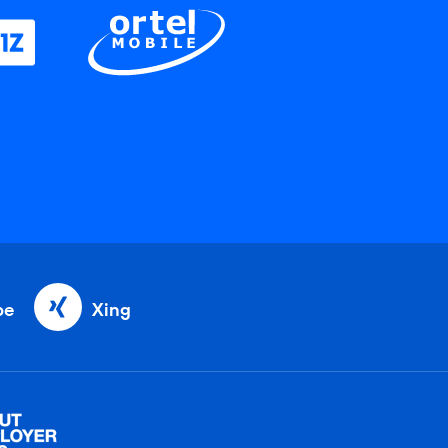
be
Xing