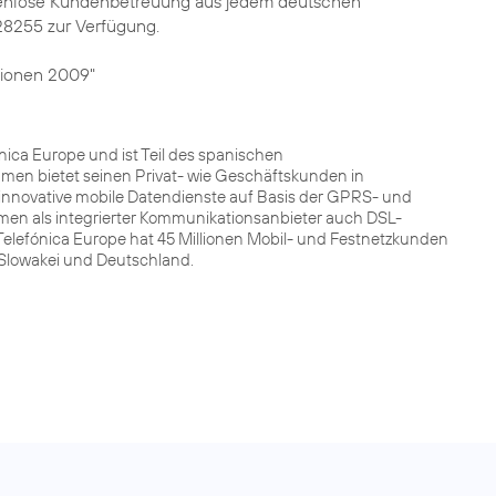
kostenlose Kundenbetreuung aus jedem deutschen
28255 zur Verfügung.
ionen 2009"
ca Europe und ist Teil des spanischen
men bietet seinen Privat- wie Geschäftskunden in
innovative mobile Datendienste auf Basis der GPRS- und
men als integrierter Kommunikationsanbieter auch DSL-
Telefónica Europe hat 45 Millionen Mobil- und Festnetzkunden
r Slowakei und Deutschland.