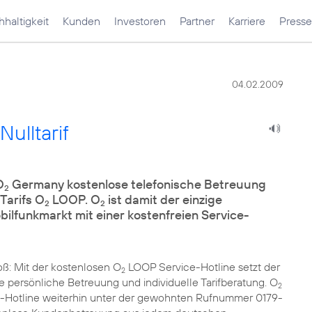
haltigkeit
Kunden
Investoren
Partner
Karriere
Presse
04.02.2009
ulltarif
O
Germany kostenlose telefonische Betreuung
2
Tarifs O
LOOP. O
ist damit der einzige
2
2
lfunkmarkt mit einer kostenfreien Service-
ß: Mit der kostenlosen O
LOOP Service-Hotline setzt der
2
 persönliche Betreuung und individuelle Tarifberatung. O
2
-Hotline weiterhin unter der gewohnten Rufnummer 0179-