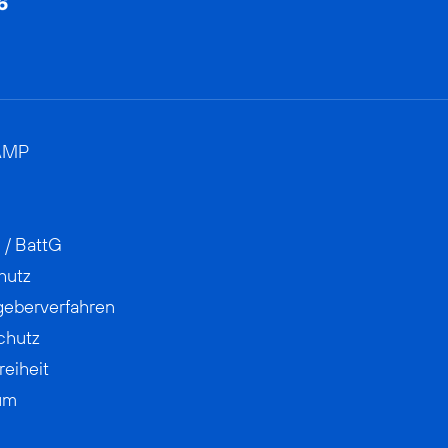
AMP
 / BattG
hutz
geberverfahren
chutz
reiheit
um