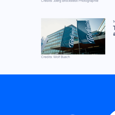
Credits: Joerg Brockstedt Photographie
1
Credits: Wolf Busch