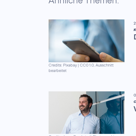
Ähnliche Themen:
2
K
Credits: Pixabay
|
CC0 1.0, Ausschnitt
bearbeitet
0
C