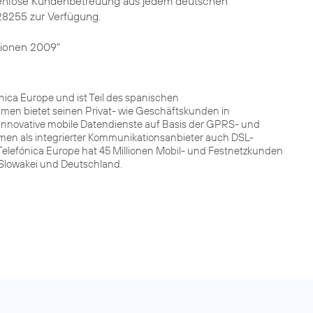
kostenlose Kundenbetreuung aus jedem deutschen
28255 zur Verfügung.
ionen 2009"
ca Europe und ist Teil des spanischen
men bietet seinen Privat- wie Geschäftskunden in
innovative mobile Datendienste auf Basis der GPRS- und
men als integrierter Kommunikationsanbieter auch DSL-
Telefónica Europe hat 45 Millionen Mobil- und Festnetzkunden
r Slowakei und Deutschland.