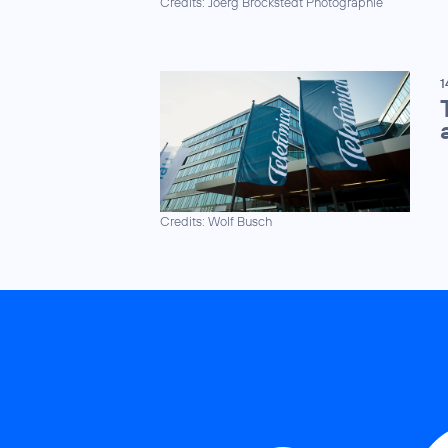
Credits: Joerg Brockstedt Photographie
1
Credits: Wolf Busch