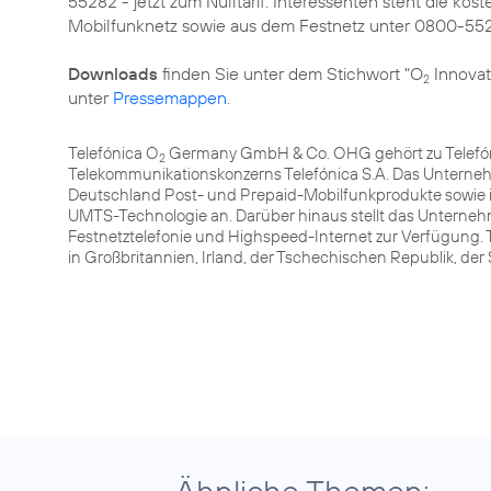
55282 - jetzt zum Nulltarif. Interessenten steht die 
Mobilfunknetz sowie aus dem Festnetz unter 0800-55
Downloads
finden Sie unter dem Stichwort "O
Innovat
2
unter
Pressemappen
.
Telefónica O
Germany GmbH & Co. OHG gehört zu Telefóni
2
Telekommunikationskonzerns Telefónica S.A. Das Unterneh
Deutschland Post- und Prepaid-Mobilfunkprodukte sowie 
UMTS-Technologie an. Darüber hinaus stellt das Unterneh
Festnetztelefonie und Highspeed-Internet zur Verfügung. 
in Großbritannien, Irland, der Tschechischen Republik, de