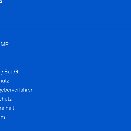
AMP
 / BattG
hutz
geberverfahren
chutz
reiheit
um