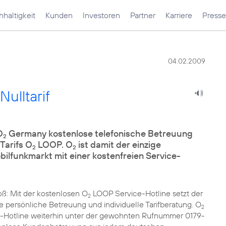
haltigkeit
Kunden
Investoren
Partner
Karriere
Presse
04.02.2009
ulltarif
O
Germany kostenlose telefonische Betreuung
2
Tarifs O
LOOP. O
ist damit der einzige
2
2
lfunkmarkt mit einer kostenfreien Service-
ß: Mit der kostenlosen O
LOOP Service-Hotline setzt der
2
 persönliche Betreuung und individuelle Tarifberatung. O
2
-Hotline weiterhin unter der gewohnten Rufnummer 0179-