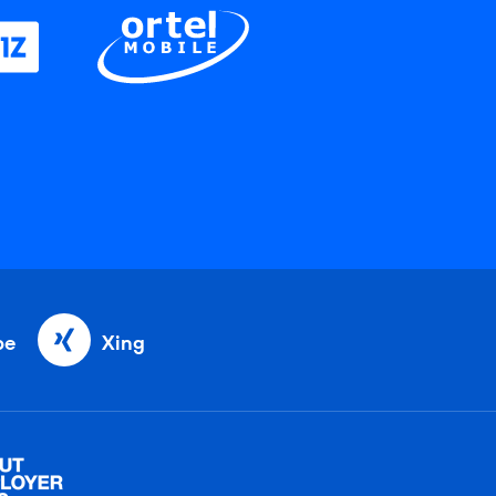
be
Xing