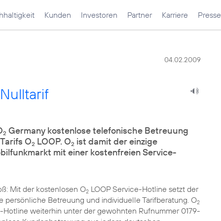
haltigkeit
Kunden
Investoren
Partner
Karriere
Presse
04.02.2009
ulltarif
O
Germany kostenlose telefonische Betreuung
2
Tarifs O
LOOP. O
ist damit der einzige
2
2
lfunkmarkt mit einer kostenfreien Service-
ß: Mit der kostenlosen O
LOOP Service-Hotline setzt der
2
 persönliche Betreuung und individuelle Tarifberatung. O
2
-Hotline weiterhin unter der gewohnten Rufnummer 0179-