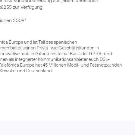
kostenlose Kundenbetreuung aus jedem deutschen
28255 zur Verfügung.
ionen 2009"
ca Europe und ist Teil des spanischen
men bietet seinen Privat- wie Geschäftskunden in
innovative mobile Datendienste auf Basis der GPRS- und
men als integrierter Kommunikationsanbieter auch DSL-
Telefónica Europe hat 45 Millionen Mobil- und Festnetzkunden
r Slowakei und Deutschland.