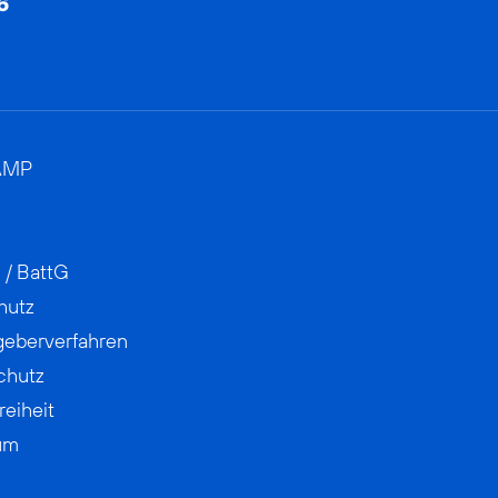
AMP
 / BattG
hutz
geberverfahren
chutz
reiheit
um