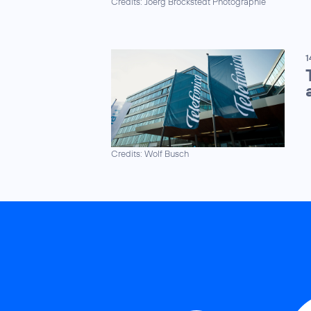
Credits: Joerg Brockstedt Photographie
1
Credits: Wolf Busch