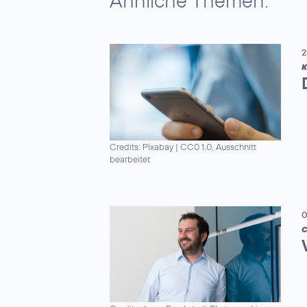
Ähnliche Themen:
2
K
Credits: Pixabay
|
CC0 1.0, Ausschnitt
bearbeitet
0
C