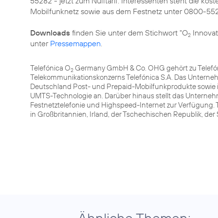
55282 - jetzt zum Nulltarif. Interessenten steht die 
Mobilfunknetz sowie aus dem Festnetz unter 0800-55
Downloads
finden Sie unter dem Stichwort "O
Innovat
2
unter
Pressemappen
.
Telefónica O
Germany GmbH & Co. OHG gehört zu Telefóni
2
Telekommunikationskonzerns Telefónica S.A. Das Unterneh
Deutschland Post- und Prepaid-Mobilfunkprodukte sowie 
UMTS-Technologie an. Darüber hinaus stellt das Unterneh
Festnetztelefonie und Highspeed-Internet zur Verfügung. 
in Großbritannien, Irland, der Tschechischen Republik, de