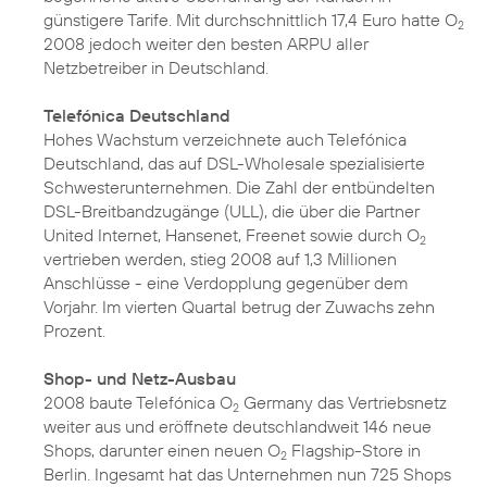
günstigere Tarife. Mit durchschnittlich 17,4 Euro hatte O
2
2008 jedoch weiter den besten ARPU aller
Netzbetreiber in Deutschland.
Telefónica Deutschland
Hohes Wachstum verzeichnete auch Telefónica
Deutschland, das auf DSL-Wholesale spezialisierte
Schwesterunternehmen. Die Zahl der entbündelten
DSL-Breitbandzugänge (ULL), die über die Partner
United Internet, Hansenet, Freenet sowie durch O
2
vertrieben werden, stieg 2008 auf 1,3 Millionen
Anschlüsse - eine Verdopplung gegenüber dem
Vorjahr. Im vierten Quartal betrug der Zuwachs zehn
Prozent.
Shop- und Netz-Ausbau
2008 baute Telefónica O
Germany das Vertriebsnetz
2
weiter aus und eröffnete deutschlandweit 146 neue
Shops, darunter einen neuen O
Flagship-Store in
2
Berlin. Ingesamt hat das Unternehmen nun 725 Shops