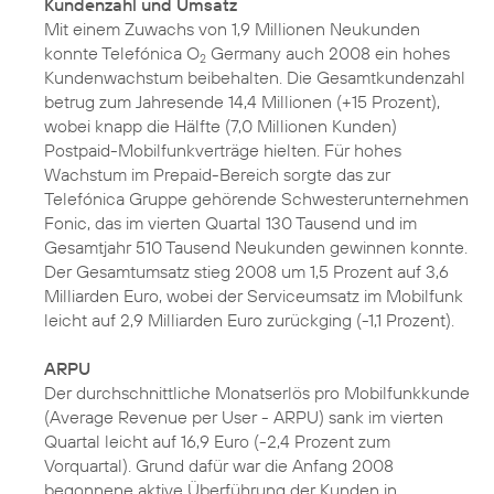
Kundenzahl und Umsatz
Mit einem Zuwachs von 1,9 Millionen Neukunden
konnte Telefónica O
Germany auch 2008 ein hohes
2
Kundenwachstum beibehalten. Die Gesamtkundenzahl
betrug zum Jahresende 14,4 Millionen (+15 Prozent),
wobei knapp die Hälfte (7,0 Millionen Kunden)
Postpaid-Mobilfunkverträge hielten. Für hohes
Wachstum im Prepaid-Bereich sorgte das zur
Telefónica Gruppe gehörende Schwesterunternehmen
Fonic, das im vierten Quartal 130 Tausend und im
Gesamtjahr 510 Tausend Neukunden gewinnen konnte.
Der Gesamtumsatz stieg 2008 um 1,5 Prozent auf 3,6
Milliarden Euro, wobei der Serviceumsatz im Mobilfunk
leicht auf 2,9 Milliarden Euro zurückging (-1,1 Prozent).
ARPU
Der durchschnittliche Monatserlös pro Mobilfunkkunde
(Average Revenue per User - ARPU) sank im vierten
Quartal leicht auf 16,9 Euro (-2,4 Prozent zum
Vorquartal). Grund dafür war die Anfang 2008
begonnene aktive Überführung der Kunden in