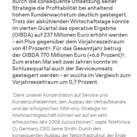
durch die konsequente Umsetzung seiner
Strategie die Profitabilität bei anhaltend
hohem Kundenwachstum deutlich gesteigert.
Trotz der abkühlenden Wirtschaftslage konnte
im vierten Quartal das operative Ergebnis
(OIBDA) auf 237 Millionen Euro erhöht werden
- ein Plus gegenüber dem Vorjahreszeitraum
von 41 Prozent
. Für das Gesamtjahr betrug
1)
der OIBDA 770 Millionen Euro (+6,6 Prozent)
.
1)
Zum ersten Mal seit zwei Jahren konnte im
Schlussquartal auch der Serviceumsatz
gesteigert werden - er wuchs im Vergleich zum
Vorjahreszeitraum um 0,7 Prozent.
"Dank unserer Konzentration auf Service und
Kundenzufriedenheit, den Ausbau der Verkaufskanäle
und der erfolgreichen SIM-only Strategie im
Weihnachtsgeschäft können wir auf ein sehr
erfreuliches Jahr 2008 zurückblicken", sagte Telefónica
O
Germany CEO Jaime Smith. Durch den
2
konsequenten Ausbau der Netzinfrastruktur, der Ende