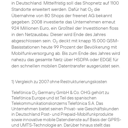
in Deutschland. Mittelfristig soll das Shopnetz auf 1100
Standorte erweitert werden. Dafür hat O
die
2
Übernahme von 80 Shops
der freenet AG bekannt
gegeben. 2008 investierte das Unternehmen erneut
924 Millionen Euro, ein Großteil der Investitionen floss
in den Netzausbau. Dieser wird Ende des Jahres
abgeschlossen sein. O
deckt mit knapp 15.000 GSM-
2
Basisstationen heute 99 Prozent der Bevölkerung mit
Mobilfunkversorgung ab. Bis zum Ende des Jahres wird
nahezu das gesamte Netz über HSDPA oder EDGE für
den schnellen mobilen Datentransfer ausgerüstet sein.
1) Vergleich zu 2007 ohne Restrukturierungskosten
Telefónica O
Germany GmbH & Co. OHG gehört zu
2
Telefónica Europe und ist Teil des spanischen
Telekommunikationskonzerns Telefónica S.A. Das
Unternehmen bietet seinen Privat- wie Geschäftskunden
in Deutschland Post- und Prepaid-Mobilfunkprodukte
sowie innovative mobile Datendienste auf Basis der GPRS-
und UMTS-Technologie an. Darüber hinaus stellt das