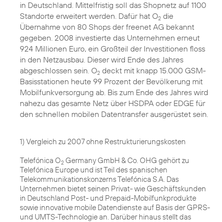
in Deutschland. Mittelfristig soll das Shopnetz auf 1100
Standorte erweitert werden. Dafür hat O
die
2
Übernahme von 80 Shops
der freenet AG bekannt
gegeben. 2008 investierte das Unternehmen erneut
924 Millionen Euro, ein Großteil der Investitionen floss
in den Netzausbau. Dieser wird Ende des Jahres
abgeschlossen sein. O
deckt mit knapp 15.000 GSM-
2
Basisstationen heute 99 Prozent der Bevölkerung mit
Mobilfunkversorgung ab. Bis zum Ende des Jahres wird
nahezu das gesamte Netz über HSDPA oder EDGE für
den schnellen mobilen Datentransfer ausgerüstet sein.
1) Vergleich zu 2007 ohne Restrukturierungskosten
Telefónica O
Germany GmbH & Co. OHG gehört zu
2
Telefónica Europe und ist Teil des spanischen
Telekommunikationskonzerns Telefónica S.A. Das
Unternehmen bietet seinen Privat- wie Geschäftskunden
in Deutschland Post- und Prepaid-Mobilfunkprodukte
sowie innovative mobile Datendienste auf Basis der GPRS-
und UMTS-Technologie an. Darüber hinaus stellt das