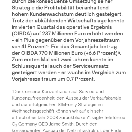
durch die konsequente Umsetzung seiner
Strategie die Profitabilität bei anhaltend
hohem Kundenwachstum deutlich gesteigert.
Trotz der abkühlenden Wirtschaftslage konnte
im vierten Quartal das operative Ergebnis
(OIBDA) auf 237 Millionen Euro erhöht werden
- ein Plus gegenüber dem Vorjahreszeitraum
von 41 Prozent
. Für das Gesamtjahr betrug
1)
der OIBDA 770 Millionen Euro (+6,6 Prozent)
.
1)
Zum ersten Mal seit zwei Jahren konnte im
Schlussquartal auch der Serviceumsatz
gesteigert werden - er wuchs im Vergleich zum
Vorjahreszeitraum um 0,7 Prozent.
"Dank unserer Konzentration auf Service und
Kundenzufriedenheit, den Ausbau der Verkaufskanäle
und der erfolgreichen SIM-only Strategie im
Weihnachtsgeschäft können wir auf ein sehr
erfreuliches Jahr 2008 zurückblicken", sagte Telefónica
O
Germany CEO Jaime Smith. Durch den
2
konsequenten Ausbau der Netzinfrastruktur, der Ende