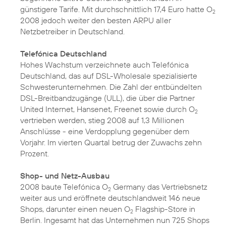
günstigere Tarife. Mit durchschnittlich 17,4 Euro hatte O
2
2008 jedoch weiter den besten ARPU aller
Netzbetreiber in Deutschland.
Telefónica Deutschland
Hohes Wachstum verzeichnete auch Telefónica
Deutschland, das auf DSL-Wholesale spezialisierte
Schwesterunternehmen. Die Zahl der entbündelten
DSL-Breitbandzugänge (ULL), die über die Partner
United Internet, Hansenet, Freenet sowie durch O
2
vertrieben werden, stieg 2008 auf 1,3 Millionen
Anschlüsse - eine Verdopplung gegenüber dem
Vorjahr. Im vierten Quartal betrug der Zuwachs zehn
Prozent.
Shop- und Netz-Ausbau
2008 baute Telefónica O
Germany das Vertriebsnetz
2
weiter aus und eröffnete deutschlandweit 146 neue
Shops, darunter einen neuen O
Flagship-Store in
2
Berlin. Ingesamt hat das Unternehmen nun 725 Shops