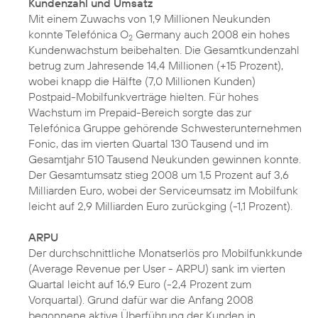
Kundenzahl und Umsatz
Mit einem Zuwachs von 1,9 Millionen Neukunden
konnte Telefónica O
Germany auch 2008 ein hohes
2
Kundenwachstum beibehalten. Die Gesamtkundenzahl
betrug zum Jahresende 14,4 Millionen (+15 Prozent),
wobei knapp die Hälfte (7,0 Millionen Kunden)
Postpaid-Mobilfunkverträge hielten. Für hohes
Wachstum im Prepaid-Bereich sorgte das zur
Telefónica Gruppe gehörende Schwesterunternehmen
Fonic, das im vierten Quartal 130 Tausend und im
Gesamtjahr 510 Tausend Neukunden gewinnen konnte.
Der Gesamtumsatz stieg 2008 um 1,5 Prozent auf 3,6
Milliarden Euro, wobei der Serviceumsatz im Mobilfunk
leicht auf 2,9 Milliarden Euro zurückging (-1,1 Prozent).
ARPU
Der durchschnittliche Monatserlös pro Mobilfunkkunde
(Average Revenue per User - ARPU) sank im vierten
Quartal leicht auf 16,9 Euro (-2,4 Prozent zum
Vorquartal). Grund dafür war die Anfang 2008
begonnene aktive Überführung der Kunden in