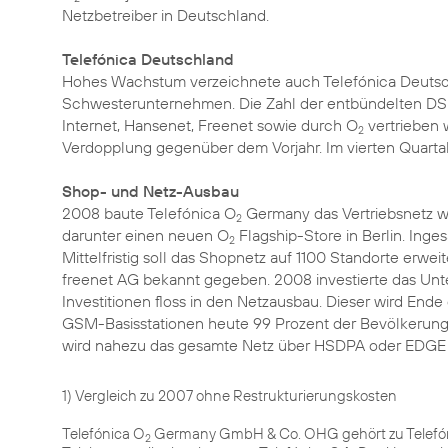
Netzbetreiber in Deutschland.
Telefónica Deutschland
Hohes Wachstum verzeichnete auch Telefónica Deutschl
Schwesterunternehmen. Die Zahl der entbündelten DSL-
Internet, Hansenet, Freenet sowie durch O
vertrieben 
2
Verdopplung gegenüber dem Vorjahr. Im vierten Quarta
Shop- und Netz-Ausbau
2008 baute Telefónica O
Germany das Vertriebsnetz we
2
darunter einen neuen O
Flagship-Store in Berlin. Ing
2
Mittelfristig soll das Shopnetz auf 1100 Standorte erwei
freenet AG bekannt gegeben. 2008 investierte das Unte
Investitionen floss in den Netzausbau. Dieser wird End
GSM-Basisstationen heute 99 Prozent der Bevölkerung 
wird nahezu das gesamte Netz über HSDPA oder EDGE fü
1) Vergleich zu 2007 ohne Restrukturierungskosten
Telefónica O
Germany GmbH & Co. OHG gehört zu Telefóni
2