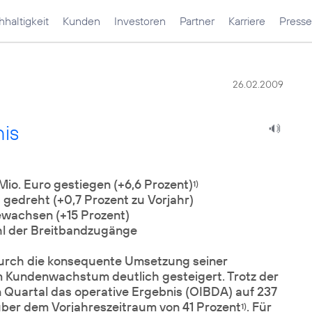
haltigkeit
Kunden
Investoren
Partner
Karriere
Presse
26.02.2009
is
io. Euro gestiegen (+6,6 Prozent)
1)
 gedreht (+0,7 Prozent zu Vorjahr)
gewachsen (+15 Prozent)
hl der Breitbandzugänge
rch die konsequente Umsetzung seiner
em Kundenwachstum deutlich gesteigert. Trotz der
 Quartal das operative Ergebnis (OIBDA) auf 237
über dem Vorjahreszeitraum von 41 Prozent
. Für
1)