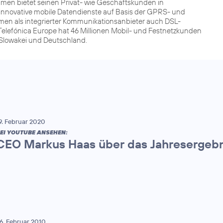
men bietet seinen Privat- wie Geschäftskunden in
innovative mobile Datendienste auf Basis der GPRS- und
men als integrierter Kommunikationsanbieter auch DSL-
Telefónica Europe hat 46 Millionen Mobil- und Festnetzkunden
r Slowakei und Deutschland.
9. Februar 2020
EI YOUTUBE ANSEHEN:
CEO Markus Haas über das Jahresergebn
6. Februar 2010