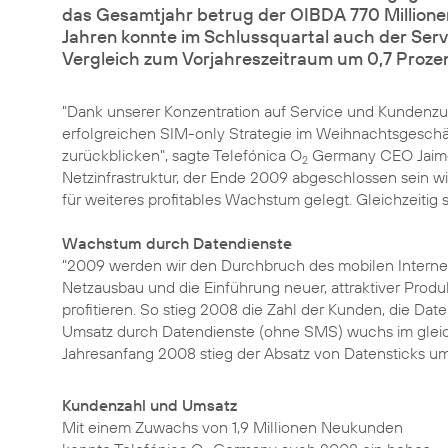
das Gesamtjahr betrug der OIBDA 770 Millionen
Jahren konnte im Schlussquartal auch der Ser
Vergleich zum Vorjahreszeitraum um 0,7 Prozen
"Dank unserer Konzentration auf Service und Kundenzu
erfolgreichen SIM-only Strategie im Weihnachtsgeschäf
zurückblicken", sagte Telefónica O
Germany CEO Jaime
2
Netzinfrastruktur, der Ende 2009 abgeschlossen sein w
für weiteres profitables Wachstum gelegt. Gleichzeitig 
Wachstum durch Datendienste
"2009 werden wir den Durchbruch des mobilen Internets
Netzausbau und die Einführung neuer, attraktiver Prod
profitieren. So stieg 2008 die Zahl der Kunden, die Dat
Umsatz durch Datendienste (ohne SMS) wuchs im gleich
Jahresanfang 2008 stieg der Absatz von Datensticks u
Kundenzahl und Umsatz
Mit einem Zuwachs von 1,9 Millionen Neukunden