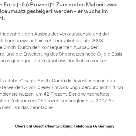
 Euro (+6,6 Prozent)
. Zum ersten Mal seit zwei
1)
viceumsatz gesteigert werden - er wuchs im
t.
friedenheit, den Ausbau der Verkaufskanäle und der
t können wir auf ein sehr erfreuliches Jahr 2008
 Smith. Durch den konsequenten Ausbau der
ird, und die Erweiterung des Shopnetzes habe O
die Basis
2
sei es gelungen, die Kostenbasis deutlich zu senken.
 erleben", sagte Smith. Durch die Investitionen in den
ukte werde O
von dieser Entwicklung überdurchschnittlich
2
endienste nutzen, um 42 Prozent. Der erwirtschaftete
en Zeitraum um 26 Prozent im Vergleich zu 2007. Seit
m mehr als das Zehnfache.