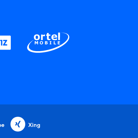
be
Xing