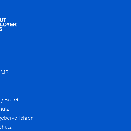
AMP
 / BattG
hutz
geberverfahren
chutz