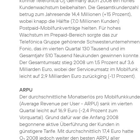
konnte Telefónica O
Germany auch 2008 ein hohes
2
Kundenwachstum beibehalten. Die Gesamtkundenzahl
betrug zum Jahresende 14,4 Millionen (+15 Prozent),
wobei knapp die Hälfte (7,0 Millionen Kunden)
Postpaid-Mobilfunkverträge hielten. Für hohes
Wachstum im Prepaid-Bereich sorgte das zur
Telefónica Gruppe gehörende Schwesterunternehmen
Fonic, das im vierten Quartal 130 Tausend und im
Gesamtjahr 510 Tausend Neukunden gewinnen konnte.
Der Gesamtumsatz stieg 2008 um 1,5 Prozent auf 3,6
Milliarden Euro, wobei der Serviceumsatz im Mobilfunk
leicht auf 2,9 Milliarden Euro zurückging (-1,1 Prozent).
ARPU
Der durchschnittliche Monatserlös pro Mobilfunkkunde
(Average Revenue per User - ARPU) sank im vierten
Quartal leicht auf 16,9 Euro (-2,4 Prozent zum
Vorquartal). Grund dafür war die Anfang 2008
begonnene aktive Überführung der Kunden in
günstigere Tarife. Mit durchschnittlich 17,4 Euro hatte
O
2008 jedoch weiter den besten ARPU aller
2