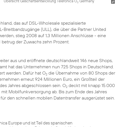
Übersicht Geschäftsentwicklung Telefónica O
Germany
2
and, das auf DSL-Wholesale spezialisierte
Breitbandzugänge (ULL), die über die Partner United
werden, stieg 2008 auf 1,3 Millionen Anschlüsse - eine
l betrug der Zuwachs zehn Prozent.
iter aus und eröffnete deutschlandweit 146 neue Shops,
esamt hat das Unternehmen nun 725 Shops in Deutschland.
tert werden. Dafür hat O
die
Übernahme von 80 Shops
der
2
rnehmen erneut 924 Millionen Euro, ein Großteil der
e des Jahres abgeschlossen sein. O
deckt mit knapp 15.000
2
mit Mobilfunkversorgung ab. Bis zum Ende des Jahres
r den schnellen mobilen Datentransfer ausgerüstet sein.
ca Europe und ist Teil des spanischen