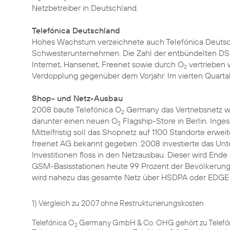
Netzbetreiber in Deutschland.
Telefónica Deutschland
Hohes Wachstum verzeichnete auch Telefónica Deutschl
Schwesterunternehmen. Die Zahl der entbündelten DSL-
Internet, Hansenet, Freenet sowie durch O
vertrieben 
2
Verdopplung gegenüber dem Vorjahr. Im vierten Quarta
Shop- und Netz-Ausbau
2008 baute Telefónica O
Germany das Vertriebsnetz we
2
darunter einen neuen O
Flagship-Store in Berlin. Ing
2
Mittelfristig soll das Shopnetz auf 1100 Standorte erwei
freenet AG bekannt gegeben. 2008 investierte das Unte
Investitionen floss in den Netzausbau. Dieser wird End
GSM-Basisstationen heute 99 Prozent der Bevölkerung 
wird nahezu das gesamte Netz über HSDPA oder EDGE fü
1) Vergleich zu 2007 ohne Restrukturierungskosten
Telefónica O
Germany GmbH & Co. OHG gehört zu Telefóni
2