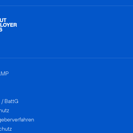
AMP
 / BattG
hutz
geberverfahren
chutz