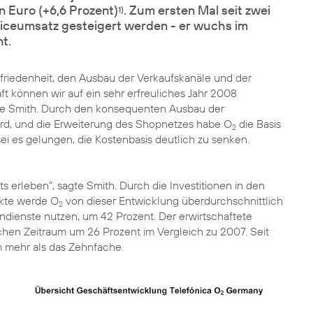
 Euro (+6,6 Prozent)
. Zum ersten Mal seit zwei
1)
viceumsatz gesteigert werden - er wuchs im
t.
friedenheit, den Ausbau der Verkaufskanäle und der
t können wir auf ein sehr erfreuliches Jahr 2008
 Smith. Durch den konsequenten Ausbau der
ird, und die Erweiterung des Shopnetzes habe O
die Basis
2
sei es gelungen, die Kostenbasis deutlich zu senken.
 erleben", sagte Smith. Durch die Investitionen in den
ukte werde O
von dieser Entwicklung überdurchschnittlich
2
endienste nutzen, um 42 Prozent. Der erwirtschaftete
en Zeitraum um 26 Prozent im Vergleich zu 2007. Seit
m mehr als das Zehnfache.