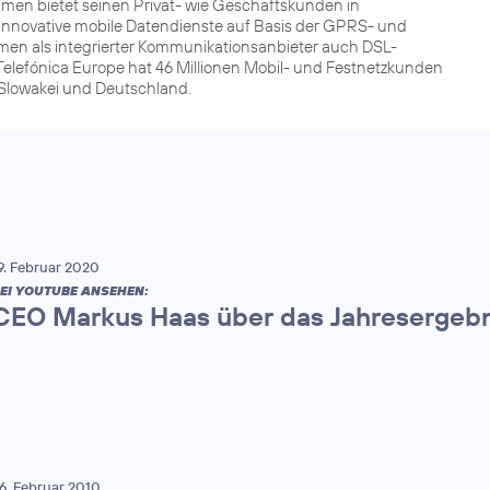
men bietet seinen Privat- wie Geschäftskunden in
innovative mobile Datendienste auf Basis der GPRS- und
men als integrierter Kommunikationsanbieter auch DSL-
Telefónica Europe hat 46 Millionen Mobil- und Festnetzkunden
r Slowakei und Deutschland.
9. Februar 2020
EI YOUTUBE ANSEHEN:
CEO Markus Haas über das Jahresergebn
6. Februar 2010