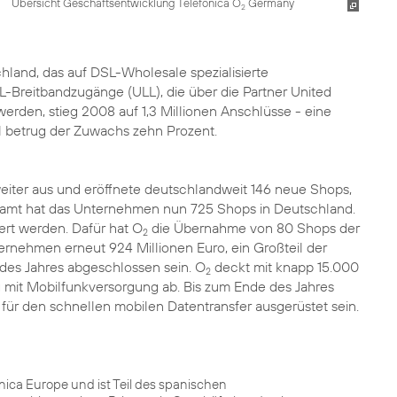
Übersicht Geschäftsentwicklung Telefónica O
Germany
2
and, das auf DSL-Wholesale spezialisierte
Breitbandzugänge (ULL), die über die Partner United
werden, stieg 2008 auf 1,3 Millionen Anschlüsse - eine
l betrug der Zuwachs zehn Prozent.
iter aus und eröffnete deutschlandweit 146 neue Shops,
esamt hat das Unternehmen nun 725 Shops in Deutschland.
tert werden. Dafür hat O
die
Übernahme von 80 Shops
der
2
rnehmen erneut 924 Millionen Euro, ein Großteil der
e des Jahres abgeschlossen sein. O
deckt mit knapp 15.000
2
mit Mobilfunkversorgung ab. Bis zum Ende des Jahres
r den schnellen mobilen Datentransfer ausgerüstet sein.
ca Europe und ist Teil des spanischen