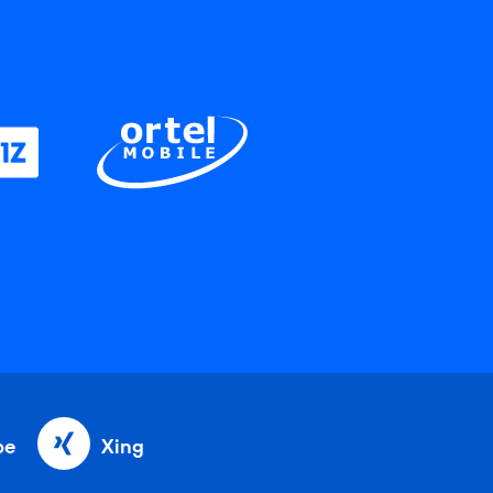
be
Xing