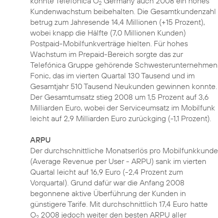
konnte Telefónica O
Germany auch 2008 ein hohes
2
Kundenwachstum beibehalten. Die Gesamtkundenzahl
betrug zum Jahresende 14,4 Millionen (+15 Prozent),
wobei knapp die Hälfte (7,0 Millionen Kunden)
Postpaid-Mobilfunkverträge hielten. Für hohes
Wachstum im Prepaid-Bereich sorgte das zur
Telefónica Gruppe gehörende Schwesterunternehmen
Fonic, das im vierten Quartal 130 Tausend und im
Gesamtjahr 510 Tausend Neukunden gewinnen konnte.
Der Gesamtumsatz stieg 2008 um 1,5 Prozent auf 3,6
Milliarden Euro, wobei der Serviceumsatz im Mobilfunk
leicht auf 2,9 Milliarden Euro zurückging (-1,1 Prozent).
ARPU
Der durchschnittliche Monatserlös pro Mobilfunkkunde
(Average Revenue per User - ARPU) sank im vierten
Quartal leicht auf 16,9 Euro (-2,4 Prozent zum
Vorquartal). Grund dafür war die Anfang 2008
begonnene aktive Überführung der Kunden in
günstigere Tarife. Mit durchschnittlich 17,4 Euro hatte
O
2008 jedoch weiter den besten ARPU aller
2