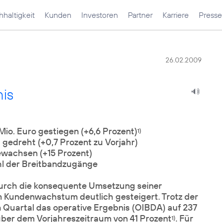
haltigkeit
Kunden
Investoren
Partner
Karriere
Presse
26.02.2009
is
io. Euro gestiegen (+6,6 Prozent)
1)
 gedreht (+0,7 Prozent zu Vorjahr)
gewachsen (+15 Prozent)
hl der Breitbandzugänge
rch die konsequente Umsetzung seiner
em Kundenwachstum deutlich gesteigert. Trotz der
 Quartal das operative Ergebnis (OIBDA) auf 237
über dem Vorjahreszeitraum von 41 Prozent
. Für
1)