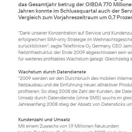
das Gesamtjahr betrug der OIBDA 770 Millionen
Jahren konnte im Schlussquartal auch der Ser
Vergleich zum Vorjahreszeitraum um 0,7 Prozen
"Dank unserer Konzentration auf Service und Kundenzu
erfolgreichen SIM-only Strategie im Weihnachtsgeschäf
zurückblicken", sagte Telefónica O
Germany CEO Jaime
2
Netzinfrastruktur, der Ende 2009 abgeschlossen sein w
für weiteres profitables Wachstum gelegt. Gleichzeitig 
Wachstum durch Datendienste
"2009 werden wir den Durchbruch des mobilen Internets
Netzausbau und die Einführung neuer, attraktiver Prod
profitieren. So stieg 2008 die Zahl der Kunden, die Dat
Umsatz durch Datendienste (ohne SMS) wuchs im gleich
Jahresanfang 2008 stieg der Absatz von Datensticks u
Kundenzahl und Umsatz
Mit einem Zuwachs von 1,9 Millionen Neukunden