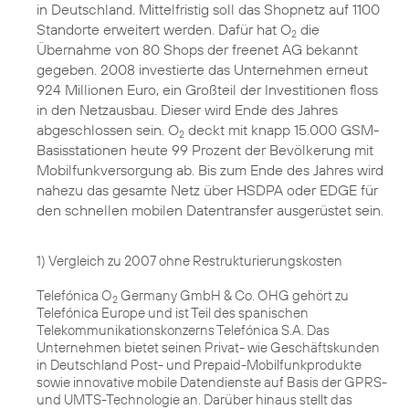
in Deutschland. Mittelfristig soll das Shopnetz auf 1100
Standorte erweitert werden. Dafür hat O
die
2
Übernahme von 80 Shops
der freenet AG bekannt
gegeben. 2008 investierte das Unternehmen erneut
924 Millionen Euro, ein Großteil der Investitionen floss
in den Netzausbau. Dieser wird Ende des Jahres
abgeschlossen sein. O
deckt mit knapp 15.000 GSM-
2
Basisstationen heute 99 Prozent der Bevölkerung mit
Mobilfunkversorgung ab. Bis zum Ende des Jahres wird
nahezu das gesamte Netz über HSDPA oder EDGE für
den schnellen mobilen Datentransfer ausgerüstet sein.
1) Vergleich zu 2007 ohne Restrukturierungskosten
Telefónica O
Germany GmbH & Co. OHG gehört zu
2
Telefónica Europe und ist Teil des spanischen
Telekommunikationskonzerns Telefónica S.A. Das
Unternehmen bietet seinen Privat- wie Geschäftskunden
in Deutschland Post- und Prepaid-Mobilfunkprodukte
sowie innovative mobile Datendienste auf Basis der GPRS-
und UMTS-Technologie an. Darüber hinaus stellt das