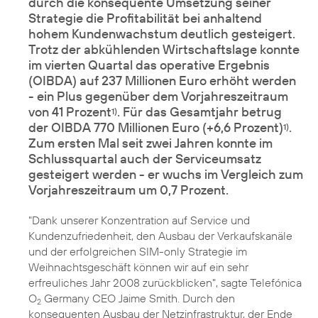
durch die konsequente Umsetzung seiner
Strategie die Profitabilität bei anhaltend
hohem Kundenwachstum deutlich gesteigert.
Trotz der abkühlenden Wirtschaftslage konnte
im vierten Quartal das operative Ergebnis
(OIBDA) auf 237 Millionen Euro erhöht werden
- ein Plus gegenüber dem Vorjahreszeitraum
von 41 Prozent
. Für das Gesamtjahr betrug
1)
der OIBDA 770 Millionen Euro (+6,6 Prozent)
.
1)
Zum ersten Mal seit zwei Jahren konnte im
Schlussquartal auch der Serviceumsatz
gesteigert werden - er wuchs im Vergleich zum
Vorjahreszeitraum um 0,7 Prozent.
"Dank unserer Konzentration auf Service und
Kundenzufriedenheit, den Ausbau der Verkaufskanäle
und der erfolgreichen SIM-only Strategie im
Weihnachtsgeschäft können wir auf ein sehr
erfreuliches Jahr 2008 zurückblicken", sagte Telefónica
O
Germany CEO Jaime Smith. Durch den
2
konsequenten Ausbau der Netzinfrastruktur, der Ende