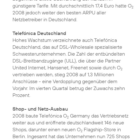
günstigere Tarife. Mit durchschnittlich 17,4 Euro hatte O
2
2008 jedoch weiter den besten ARPU aller
Netzbetreiber in Deutschland.
Telefónica Deutschland
Hohes Wachstum verzeichnete auch Telefónica
Deutschland, das auf DSL-Wholesale spezialisierte
Schwesterunternehmen. Die Zahl der entbündelten
DSL-Breitbandzugänge (ULL), die über die Partner
United Internet, Hansenet, Freenet sowie durch O
2
vertrieben werden, stieg 2008 auf 1,3 Millionen
Anschlüsse - eine Verdopplung gegenüber dem
Vorjahr. Im vierten Quartal betrug der Zuwachs zehn
Prozent.
Shop- und Netz-Ausbau
2008 baute Telefónica O
Germany das Vertriebsnetz
2
weiter aus und eröffnete deutschlandweit 146 neue
Shops, darunter einen neuen O
Flagship-Store in
2
Berlin. Ingesamt hat das Unternehmen nun 725 Shops