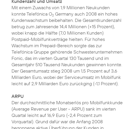
Kundenzahl und Umsatz
Mit einem Zuwachs von 1,9 Millionen Neukunden
konnte Telefónica O
Germany auch 2008 ein hohes
2
Kundenwachstum beibehalten. Die Gesamtkundenzahl
betrug zum Jahresende 14,4 Millionen (+15 Prozent),
wobei knapp die Hälfte (7,0 Millionen Kunden)
Postpaid-Mobilfunkverträge hielten. Für hohes
Wachstum im Prepaid-Bereich sorgte das zur
Telefónica Gruppe gehörende Schwesterunternehmen
Fonic, das im vierten Quartal 130 Tausend und im
Gesamtjahr 510 Tausend Neukunden gewinnen konnte.
Der Gesamtumsatz stieg 2008 um 1,5 Prozent auf 3,6
Milliarden Euro, wobei der Serviceumsatz im Mobilfunk
leicht auf 2,9 Milliarden Euro zurückging (-1,1 Prozent).
ARPU
Der durchschnittliche Monatserlös pro Mobilfunkkunde
(Average Revenue per User - ARPU) sank im vierten
Quartal leicht auf 16,9 Euro (-2,4 Prozent zum
Vorquartal). Grund dafür war die Anfang 2008
begonnene aktive Überführung der Kunden in