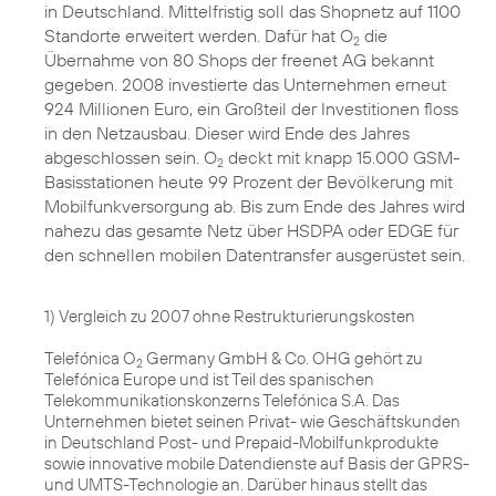
in Deutschland. Mittelfristig soll das Shopnetz auf 1100
Standorte erweitert werden. Dafür hat O
die
2
Übernahme von 80 Shops
der freenet AG bekannt
gegeben. 2008 investierte das Unternehmen erneut
924 Millionen Euro, ein Großteil der Investitionen floss
in den Netzausbau. Dieser wird Ende des Jahres
abgeschlossen sein. O
deckt mit knapp 15.000 GSM-
2
Basisstationen heute 99 Prozent der Bevölkerung mit
Mobilfunkversorgung ab. Bis zum Ende des Jahres wird
nahezu das gesamte Netz über HSDPA oder EDGE für
den schnellen mobilen Datentransfer ausgerüstet sein.
1) Vergleich zu 2007 ohne Restrukturierungskosten
Telefónica O
Germany GmbH & Co. OHG gehört zu
2
Telefónica Europe und ist Teil des spanischen
Telekommunikationskonzerns Telefónica S.A. Das
Unternehmen bietet seinen Privat- wie Geschäftskunden
in Deutschland Post- und Prepaid-Mobilfunkprodukte
sowie innovative mobile Datendienste auf Basis der GPRS-
und UMTS-Technologie an. Darüber hinaus stellt das