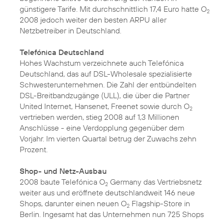
günstigere Tarife. Mit durchschnittlich 17,4 Euro hatte O
2
2008 jedoch weiter den besten ARPU aller
Netzbetreiber in Deutschland.
Telefónica Deutschland
Hohes Wachstum verzeichnete auch Telefónica
Deutschland, das auf DSL-Wholesale spezialisierte
Schwesterunternehmen. Die Zahl der entbündelten
DSL-Breitbandzugänge (ULL), die über die Partner
United Internet, Hansenet, Freenet sowie durch O
2
vertrieben werden, stieg 2008 auf 1,3 Millionen
Anschlüsse - eine Verdopplung gegenüber dem
Vorjahr. Im vierten Quartal betrug der Zuwachs zehn
Prozent.
Shop- und Netz-Ausbau
2008 baute Telefónica O
Germany das Vertriebsnetz
2
weiter aus und eröffnete deutschlandweit 146 neue
Shops, darunter einen neuen O
Flagship-Store in
2
Berlin. Ingesamt hat das Unternehmen nun 725 Shops