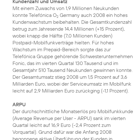
Kundenzahl und Umsatz
Mit einem Zuwachs von 1,9 Millionen Neukunden
konnte Telefónica O
Germany auch 2008 ein hohes
2
Kundenwachstum beibehalten. Die Gesamtkundenzahl
betrug zum Jahresende 14,4 Millionen (+15 Prozent),
wobei knapp die Hälfte (7,0 Millionen Kunden)
Postpaid-Mobilfunkverträge hielten. Für hohes
Wachstum im Prepaid-Bereich sorgte das zur
Telefónica Gruppe gehörende Schwesterunternehmen
Fonic, das im vierten Quartal 130 Tausend und im
Gesamtjahr 510 Tausend Neukunden gewinnen konnte.
Der Gesamtumsatz stieg 2008 um 1,5 Prozent auf 3,6
Milliarden Euro, wobei der Serviceumsatz im Mobilfunk
leicht auf 2,9 Milliarden Euro zurückging (-1,1 Prozent).
ARPU
Der durchschnittliche Monatserlös pro Mobilfunkkunde
(Average Revenue per User - ARPU) sank im vierten
Quartal leicht auf 16,9 Euro (-2,4 Prozent zum
Vorquartal). Grund dafür war die Anfang 2008
begonnene aktive Überführung der Kunden in