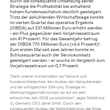
durch die konsequente Umsetzung seiner
Strategie die Profitabilität bei anhaltend
hohem Kundenwachstum deutlich gesteigert.
Trotz der abkühlenden Wirtschaftslage konnte
im vierten Quartal das operative Ergebnis
(OIBDA) auf 237 Millionen Euro erhöht werden
- ein Plus gegenüber dem Vorjahreszeitraum
von 41 Prozent
. Für das Gesamtjahr betrug
1)
der OIBDA 770 Millionen Euro (+6,6 Prozent)
.
1)
Zum ersten Mal seit zwei Jahren konnte im
Schlussquartal auch der Serviceumsatz
gesteigert werden - er wuchs im Vergleich zum
Vorjahreszeitraum um 0,7 Prozent.
"Dank unserer Konzentration auf Service und
Kundenzufriedenheit, den Ausbau der Verkaufskanäle
und der erfolgreichen SIM-only Strategie im
Weihnachtsgeschäft können wir auf ein sehr
erfreuliches Jahr 2008 zurückblicken", sagte Telefónica
O
Germany CEO Jaime Smith. Durch den
2
konsequenten Ausbau der Netzinfrastruktur, der Ende