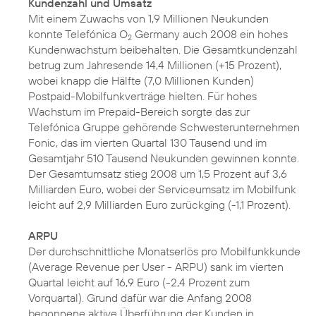
Kundenzahl und Umsatz
Mit einem Zuwachs von 1,9 Millionen Neukunden
konnte Telefónica O
Germany auch 2008 ein hohes
2
Kundenwachstum beibehalten. Die Gesamtkundenzahl
betrug zum Jahresende 14,4 Millionen (+15 Prozent),
wobei knapp die Hälfte (7,0 Millionen Kunden)
Postpaid-Mobilfunkverträge hielten. Für hohes
Wachstum im Prepaid-Bereich sorgte das zur
Telefónica Gruppe gehörende Schwesterunternehmen
Fonic, das im vierten Quartal 130 Tausend und im
Gesamtjahr 510 Tausend Neukunden gewinnen konnte.
Der Gesamtumsatz stieg 2008 um 1,5 Prozent auf 3,6
Milliarden Euro, wobei der Serviceumsatz im Mobilfunk
leicht auf 2,9 Milliarden Euro zurückging (-1,1 Prozent).
ARPU
Der durchschnittliche Monatserlös pro Mobilfunkkunde
(Average Revenue per User - ARPU) sank im vierten
Quartal leicht auf 16,9 Euro (-2,4 Prozent zum
Vorquartal). Grund dafür war die Anfang 2008
begonnene aktive Überführung der Kunden in