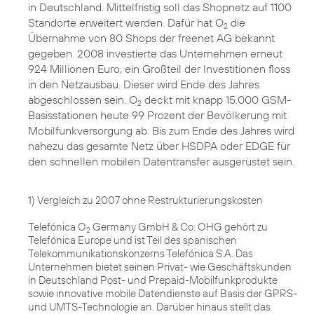
in Deutschland. Mittelfristig soll das Shopnetz auf 1100
Standorte erweitert werden. Dafür hat O
die
2
Übernahme von 80 Shops
der freenet AG bekannt
gegeben. 2008 investierte das Unternehmen erneut
924 Millionen Euro, ein Großteil der Investitionen floss
in den Netzausbau. Dieser wird Ende des Jahres
abgeschlossen sein. O
deckt mit knapp 15.000 GSM-
2
Basisstationen heute 99 Prozent der Bevölkerung mit
Mobilfunkversorgung ab. Bis zum Ende des Jahres wird
nahezu das gesamte Netz über HSDPA oder EDGE für
den schnellen mobilen Datentransfer ausgerüstet sein.
1) Vergleich zu 2007 ohne Restrukturierungskosten
Telefónica O
Germany GmbH & Co. OHG gehört zu
2
Telefónica Europe und ist Teil des spanischen
Telekommunikationskonzerns Telefónica S.A. Das
Unternehmen bietet seinen Privat- wie Geschäftskunden
in Deutschland Post- und Prepaid-Mobilfunkprodukte
sowie innovative mobile Datendienste auf Basis der GPRS-
und UMTS-Technologie an. Darüber hinaus stellt das