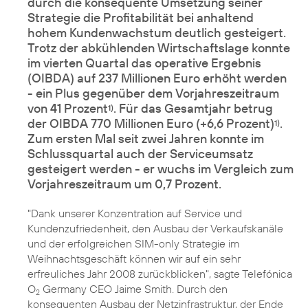
durch die konsequente Umsetzung seiner
Strategie die Profitabilität bei anhaltend
hohem Kundenwachstum deutlich gesteigert.
Trotz der abkühlenden Wirtschaftslage konnte
im vierten Quartal das operative Ergebnis
(OIBDA) auf 237 Millionen Euro erhöht werden
- ein Plus gegenüber dem Vorjahreszeitraum
von 41 Prozent
. Für das Gesamtjahr betrug
1)
der OIBDA 770 Millionen Euro (+6,6 Prozent)
.
1)
Zum ersten Mal seit zwei Jahren konnte im
Schlussquartal auch der Serviceumsatz
gesteigert werden - er wuchs im Vergleich zum
Vorjahreszeitraum um 0,7 Prozent.
"Dank unserer Konzentration auf Service und
Kundenzufriedenheit, den Ausbau der Verkaufskanäle
und der erfolgreichen SIM-only Strategie im
Weihnachtsgeschäft können wir auf ein sehr
erfreuliches Jahr 2008 zurückblicken", sagte Telefónica
O
Germany CEO Jaime Smith. Durch den
2
konsequenten Ausbau der Netzinfrastruktur, der Ende