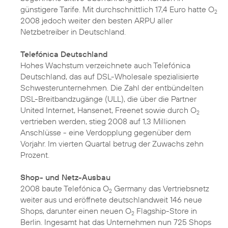
günstigere Tarife. Mit durchschnittlich 17,4 Euro hatte O
2
2008 jedoch weiter den besten ARPU aller
Netzbetreiber in Deutschland.
Telefónica Deutschland
Hohes Wachstum verzeichnete auch Telefónica
Deutschland, das auf DSL-Wholesale spezialisierte
Schwesterunternehmen. Die Zahl der entbündelten
DSL-Breitbandzugänge (ULL), die über die Partner
United Internet, Hansenet, Freenet sowie durch O
2
vertrieben werden, stieg 2008 auf 1,3 Millionen
Anschlüsse - eine Verdopplung gegenüber dem
Vorjahr. Im vierten Quartal betrug der Zuwachs zehn
Prozent.
Shop- und Netz-Ausbau
2008 baute Telefónica O
Germany das Vertriebsnetz
2
weiter aus und eröffnete deutschlandweit 146 neue
Shops, darunter einen neuen O
Flagship-Store in
2
Berlin. Ingesamt hat das Unternehmen nun 725 Shops