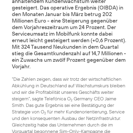
anhaltendem Kundenwachstum weiter
gesteigert. Das operative Ergebnis (OIBDA) in
den Monaten Januar bis März betrug 202
Millionen Euro - eine Steigerung gegenüber
dem Vorjahreszeitraum um 24 Prozent. Der
Serviceumsatz im Mobilfunk konnte dabei
erneut leicht gesteigert werden (+0,6 Prozent).
Mit 324 Tausend Neukunden in dem Quartal
stieg die Gesamtkundenzahl auf 14,7 Millionen -
ein Zuwachs um zwölf Prozent gegenüber dem
Vorjahr.
"Die Zahlen zeigen, dass wir trotz der wirtschaftlichen
Abkühlung in Deutschland auf Wachstumskurs bleiben
und wir die Profitabilität unseres Geschäfts weiter
steigern", sagte Telefónica O
Germany CEO Jaime
2
Smith. Das gute Ergebnis sei eine Bestätigung der
Strategie von O
für mehr Kundenorientierung, Service
2
und den konsequenten Ausbau der Netzinfrastruktur.
Gleichzeitig habe das Unternehmen durch die im
Vorquartal begonnene Sim-Only-Kampagne die