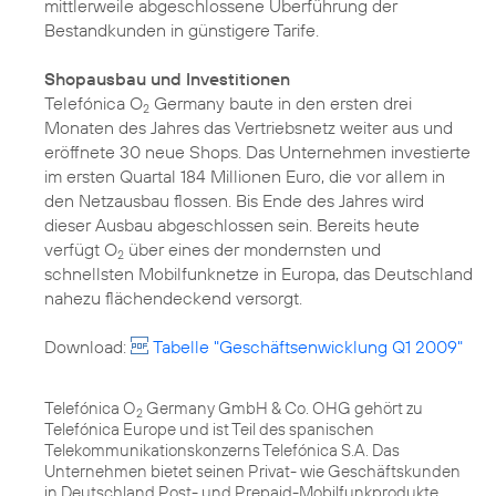
mittlerweile abgeschlossene Überführung der
Bestandkunden in günstigere Tarife.
Shopausbau und Investitionen
Telefónica O
Germany baute in den ersten drei
2
Monaten des Jahres das Vertriebsnetz weiter aus und
eröffnete 30 neue Shops. Das Unternehmen investierte
im ersten Quartal 184 Millionen Euro, die vor allem in
den Netzausbau flossen. Bis Ende des Jahres wird
dieser Ausbau abgeschlossen sein. Bereits heute
verfügt O
über eines der mondernsten und
2
schnellsten Mobilfunknetze in Europa, das Deutschland
nahezu flächendeckend versorgt.
Download:
Tabelle "Geschäftsenwicklung Q1 2009"
Telefónica O
Germany GmbH & Co. OHG gehört zu
2
Telefónica Europe und ist Teil des spanischen
Telekommunikationskonzerns Telefónica S.A. Das
Unternehmen bietet seinen Privat- wie Geschäftskunden
in Deutschland Post- und Prepaid-Mobilfunkprodukte