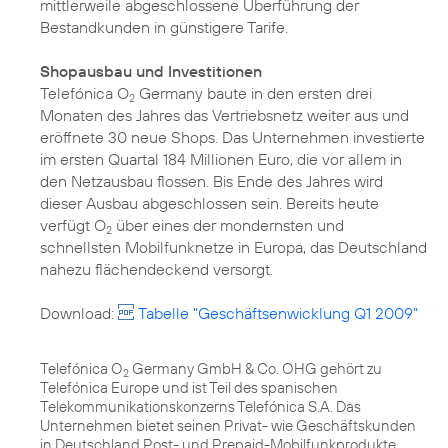
mittlerweile abgeschlossene Überführung der
Bestandkunden in günstigere Tarife.
Shopausbau und Investitionen
Telefónica O
Germany baute in den ersten drei
2
Monaten des Jahres das Vertriebsnetz weiter aus und
eröffnete 30 neue Shops. Das Unternehmen investierte
im ersten Quartal 184 Millionen Euro, die vor allem in
den Netzausbau flossen. Bis Ende des Jahres wird
dieser Ausbau abgeschlossen sein. Bereits heute
verfügt O
über eines der mondernsten und
2
schnellsten Mobilfunknetze in Europa, das Deutschland
nahezu flächendeckend versorgt.
Download:
Tabelle "Geschäftsenwicklung Q1 2009"
Telefónica O
Germany GmbH & Co. OHG gehört zu
2
Telefónica Europe und ist Teil des spanischen
Telekommunikationskonzerns Telefónica S.A. Das
Unternehmen bietet seinen Privat- wie Geschäftskunden
in Deutschland Post- und Prepaid-Mobilfunkprodukte