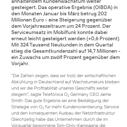
anhaltendem Kundenwachstum weiter
gesteigert. Das operative Ergebnis (OIBDA) in
den Monaten Januar bis März betrug 202
Millionen Euro - eine Steigerung gegenüber
dem Vorjahreszeitraum um 24 Prozent. Der
Serviceumsatz im Mobilfunk konnte dabei
erneut leicht gesteigert werden (+0,6 Prozent).
Mit 324 Tausend Neukunden in dem Quartal
stieg die Gesamtkundenzahl auf 14,7 Millionen -
ein Zuwachs um zwölf Prozent gegenüber dem
Vorjahr.
"Die Zahlen zeigen, dass wir trotz der wirtschaftlichen
Abkühlung in Deutschland auf Wachstumskurs bleiben
und wir die Profitabilität unseres Geschäfts weiter
steigern", sagte Telefónica O
Germany CEO Jaime
2
Smith. Das gute Ergebnis sei eine Bestätigung der
Strategie von O
für mehr Kundenorientierung, Service
2
und den konsequenten Ausbau der Netzinfrastruktur.
Gleichzeitig habe das Unternehmen durch die im
Vorquartal begonnene Sim-Only-Kampagne die