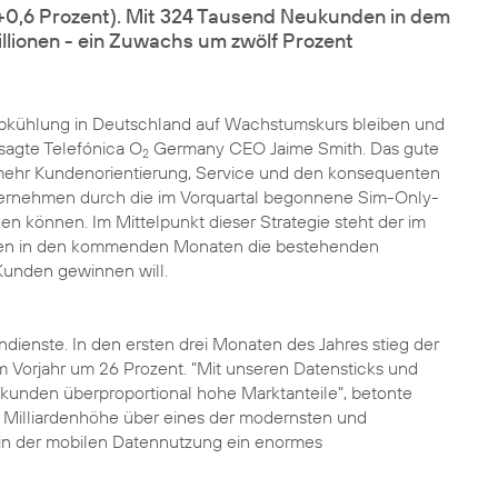
(+0,6 Prozent). Mit 324 Tausend Neukunden in dem
llionen - ein Zuwachs um zwölf Prozent
n Abkühlung in Deutschland auf Wachstumskurs bleiben und
, sagte Telefónica O
Germany CEO Jaime Smith. Das gute
2
mehr Kundenorientierung, Service und den konsequenten
Unternehmen durch die im Vorquartal begonnene Sim-Only-
können. Im Mittelpunkt dieser Strategie steht der im
men in den kommenden Monaten die bestehenden
Kunden gewinnen will.
dienste. In den ersten drei Monaten des Jahres stieg der
 Vorjahr um 26 Prozent. "Mit unseren Datensticks und
unden überproportional hohe Marktanteile", betonte
n Milliardenhöhe über eines der modernsten und
 in der mobilen Datennutzung ein enormes