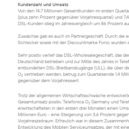
Kundenzahl und Umsatz
Von den 14,7 Millionen Gesamtkunden im ersten Quartal
(plus zehn Prozent gegenüber Vorjahresquartal) und 7,4 
DSL-Kunden stieg im Jahresvergleich um 86 Prozent au
Zuwächse gab es auch im Partnergeschäft. Durch die e
Schlecker sowie mit der Discountmarke Fonic wurden 
Sehr positiv verlief das DSL-Wholesalegeschäft, das 
Deutschland betrieben und zur Mitte des Jahres in Tele
entbündelten DSL-Breitbandzugänge (ULL), die über die
O
vertrieben werden, betrug zum Quartalsende 1,4 Mil
2
gegenüber dem Vorjahreswert.
Trotz der allgemeinen Wirtschaftsschwäche entwickelte
Gesamtumsatz positiv. Telefonica O
Germany und Telef
2
erwirtschafteten in den ersten drei Monaten einen Ums
Millionen Euro - eine Steigerung von 3,6 Prozent geg
Vorjahreszeitraum. Erfreulich war in diesem Zusammenha
Entwicklung des Mobilen Serviceumsatzes, der mit ei