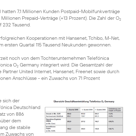
 hatten 7,1 Millionen Kunden Postpaid-Mobilfunkverträge
Millionen Prepaid-Verträge (+13 Prozent). Die Zahl der O
2
f 232 Tausend.
rfolgreichen Kooperationen mit Hansenet, Tchibo, M-Net,
im ersten Quartal 115 Tausend Neukunden gewonnen.
derzeit noch von dem Tochterunternehmen Telefónica
fonica O
Germany integriert wird. Die Gesamtzahl der
2
 Partner United Internet, Hansenet, Freenet sowie durch
lionen Anschlüsse - ein Zuwachs von 71 Prozent
 sich der
ónica Deutschland
atz von 886
enüber dem
ng die stabile
nem Zuwachs von