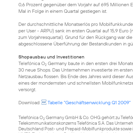
0,6 Prozent gegenüber dem Vorjahr auf 695 Millionen 
Mal in Folge in einem Quartal gestiegen ist.
Der durchschnittliche Monatserlös pro Mobilfunkkund
per User - ARPU) sank im ersten Quartal auf 15,9 Euro (
zum Vorjahresquartal). Grund für den Rückgang war die 
abgeschlossene Überführung der Bestandkunden in güns
Shopausbau und Investitionen
Telefónica O
Germany baute in den ersten drei Monaten
2
30 neue Shops. Das Unternehmen investierte im ersten Q
Netzausbau flossen. Bis Ende des Jahres wird dieser Au
eines der mondernsten und schnellsten Mobilfunknetz
versorgt.
Download:
Tabelle "Geschäftsenwicklung Q1 2009"
Telefónica O
Germany GmbH & Co. OHG gehört zu Telefóni
2
Telekommunikationskonzerns Telefónica S.A. Das Unterneh
Deutschland Post- und Prepaid-Mobilfunkprodukte sowie 