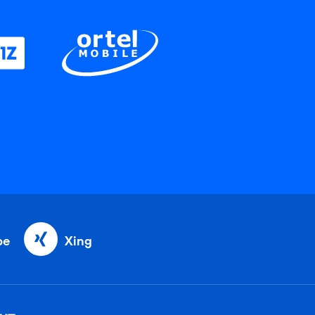
be
Xing