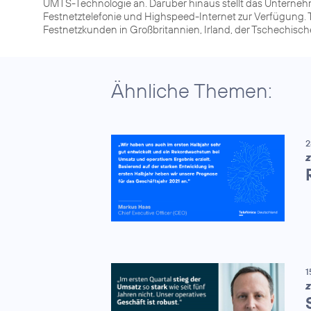
UMTS-Technologie an. Darüber hinaus stellt das Unterneh
Festnetztelefonie und Highspeed-Internet zur Verfügung. T
Festnetzkunden in Großbritannien, Irland, der Tschechisc
Ähnliche Themen:
2
Z
1
Z