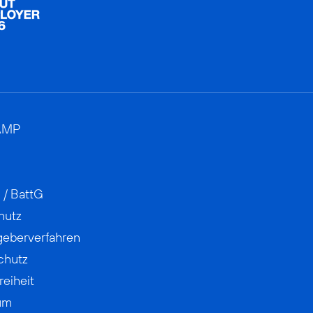
AMP
 / BattG
hutz
geberverfahren
chutz
reiheit
um