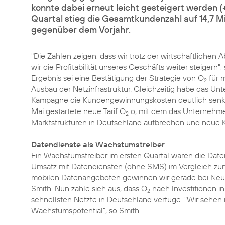
konnte dabei erneut leicht gesteigert werden 
Quartal stieg die Gesamtkundenzahl auf 14,7 Mi
gegenüber dem Vorjahr.
"Die Zahlen zeigen, dass wir trotz der wirtschaftliche
wir die Profitabilität unseres Geschäfts weiter steigern"
Ergebnis sei eine Bestätigung der Strategie von O
für 
2
Ausbau der Netzinfrastruktur. Gleichzeitig habe das 
Kampagne die Kundengewinnungskosten deutlich senken 
Mai gestartete neue
Tarif O
o
, mit dem das Unterneh
2
Marktstrukturen in Deutschland aufbrechen und neue 
Datendienste als Wachstumstreiber
Ein Wachstumstreiber im ersten Quartal waren die Daten
Umsatz mit Datendiensten (ohne SMS) im Vergleich zum
mobilen Datenangeboten gewinnen wir gerade bei Neuk
Smith. Nun zahle sich aus, dass O
nach Investitionen i
2
schnellsten Netzte in Deutschland verfüge. "Wir sehen
Wachstumspotential", so Smith.