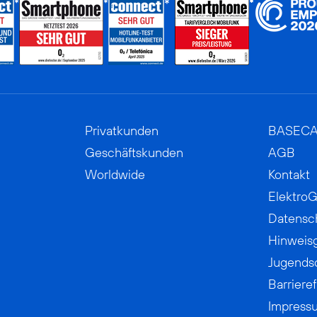
Privatkunden
BASEC
Geschäftskunden
AGB
Worldwide
Kontakt
ElektroG
Datensc
Hinweis
Jugends
Barrieref
Impress