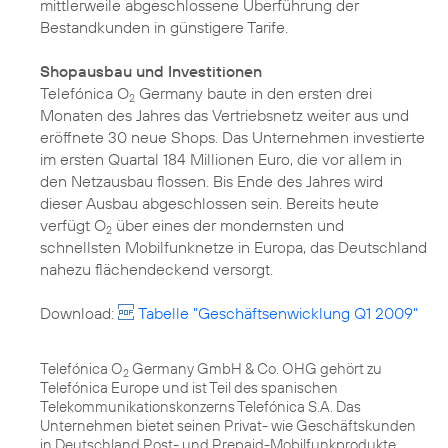
mittlerweile abgeschlossene Überführung der
Bestandkunden in günstigere Tarife.
Shopausbau und Investitionen
Telefónica O
Germany baute in den ersten drei
2
Monaten des Jahres das Vertriebsnetz weiter aus und
eröffnete 30 neue Shops. Das Unternehmen investierte
im ersten Quartal 184 Millionen Euro, die vor allem in
den Netzausbau flossen. Bis Ende des Jahres wird
dieser Ausbau abgeschlossen sein. Bereits heute
verfügt O
über eines der mondernsten und
2
schnellsten Mobilfunknetze in Europa, das Deutschland
nahezu flächendeckend versorgt.
Download:
Tabelle "Geschäftsenwicklung Q1 2009"
Telefónica O
Germany GmbH & Co. OHG gehört zu
2
Telefónica Europe und ist Teil des spanischen
Telekommunikationskonzerns Telefónica S.A. Das
Unternehmen bietet seinen Privat- wie Geschäftskunden
in Deutschland Post- und Prepaid-Mobilfunkprodukte