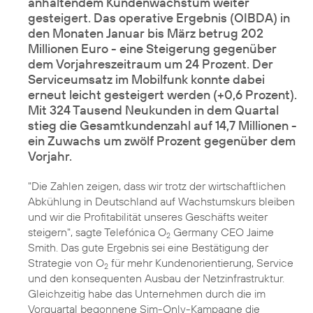
anhaltendem Kundenwachstum weiter
gesteigert. Das operative Ergebnis (OIBDA) in
den Monaten Januar bis März betrug 202
Millionen Euro - eine Steigerung gegenüber
dem Vorjahreszeitraum um 24 Prozent. Der
Serviceumsatz im Mobilfunk konnte dabei
erneut leicht gesteigert werden (+0,6 Prozent).
Mit 324 Tausend Neukunden in dem Quartal
stieg die Gesamtkundenzahl auf 14,7 Millionen -
ein Zuwachs um zwölf Prozent gegenüber dem
Vorjahr.
"Die Zahlen zeigen, dass wir trotz der wirtschaftlichen
Abkühlung in Deutschland auf Wachstumskurs bleiben
und wir die Profitabilität unseres Geschäfts weiter
steigern", sagte Telefónica O
Germany CEO Jaime
2
Smith. Das gute Ergebnis sei eine Bestätigung der
Strategie von O
für mehr Kundenorientierung, Service
2
und den konsequenten Ausbau der Netzinfrastruktur.
Gleichzeitig habe das Unternehmen durch die im
Vorquartal begonnene Sim-Only-Kampagne die