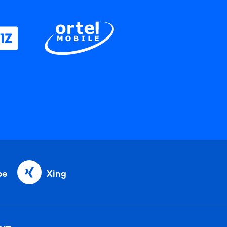
be
Xing