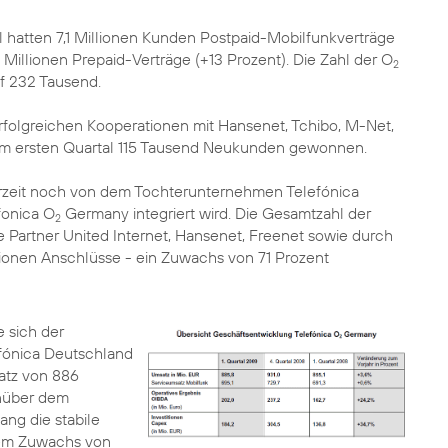
 hatten 7,1 Millionen Kunden Postpaid-Mobilfunkverträge
Millionen Prepaid-Verträge (+13 Prozent). Die Zahl der O
2
f 232 Tausend.
rfolgreichen Kooperationen mit Hansenet, Tchibo, M-Net,
im ersten Quartal 115 Tausend Neukunden gewonnen.
derzeit noch von dem Tochterunternehmen Telefónica
fonica O
Germany integriert wird. Die Gesamtzahl der
2
 Partner United Internet, Hansenet, Freenet sowie durch
lionen Anschlüsse - ein Zuwachs von 71 Prozent
 sich der
ónica Deutschland
atz von 886
enüber dem
ng die stabile
nem Zuwachs von