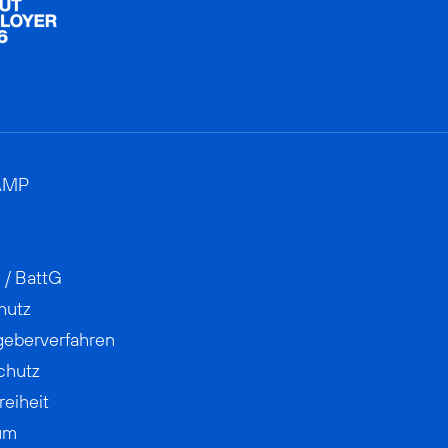
AMP
 / BattG
hutz
geberverfahren
chutz
reiheit
um