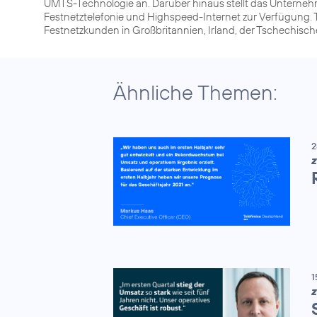
UMTS-Technologie an. Darüber hinaus stellt das Unterneh
Festnetztelefonie und Highspeed-Internet zur Verfügung. T
Festnetzkunden in Großbritannien, Irland, der Tschechisc
Ähnliche Themen:
2
Z
1
Z