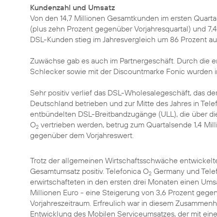
Kundenzahl und Umsatz
Von den 14,7 Millionen Gesamtkunden im ersten Quartal
(plus zehn Prozent gegenüber Vorjahresquartal) und 7,4 
DSL-Kunden stieg im Jahresvergleich um 86 Prozent au
Zuwächse gab es auch im Partnergeschäft. Durch die e
Schlecker sowie mit der Discountmarke Fonic wurden 
Sehr positiv verlief das DSL-Wholesalegeschäft, das 
Deutschland betrieben und zur Mitte des Jahres in Tele
entbündelten DSL-Breitbandzugänge (ULL), die über die
O
vertrieben werden, betrug zum Quartalsende 1,4 Mil
2
gegenüber dem Vorjahreswert.
Trotz der allgemeinen Wirtschaftsschwäche entwickelte
Gesamtumsatz positiv. Telefonica O
Germany und Telef
2
erwirtschafteten in den ersten drei Monaten einen Ums
Millionen Euro - eine Steigerung von 3,6 Prozent geg
Vorjahreszeitraum. Erfreulich war in diesem Zusammenha
Entwicklung des Mobilen Serviceumsatzes, der mit ei