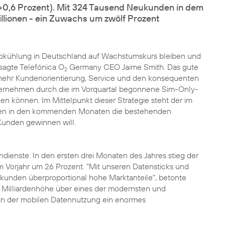
(+0,6 Prozent). Mit 324 Tausend Neukunden in dem
llionen - ein Zuwachs um zwölf Prozent
n Abkühlung in Deutschland auf Wachstumskurs bleiben und
, sagte Telefónica O
Germany CEO Jaime Smith. Das gute
2
mehr Kundenorientierung, Service und den konsequenten
Unternehmen durch die im Vorquartal begonnene Sim-Only-
können. Im Mittelpunkt dieser Strategie steht der im
men in den kommenden Monaten die bestehenden
Kunden gewinnen will.
dienste. In den ersten drei Monaten des Jahres stieg der
 Vorjahr um 26 Prozent. "Mit unseren Datensticks und
unden überproportional hohe Marktanteile", betonte
n Milliardenhöhe über eines der modernsten und
 in der mobilen Datennutzung ein enormes