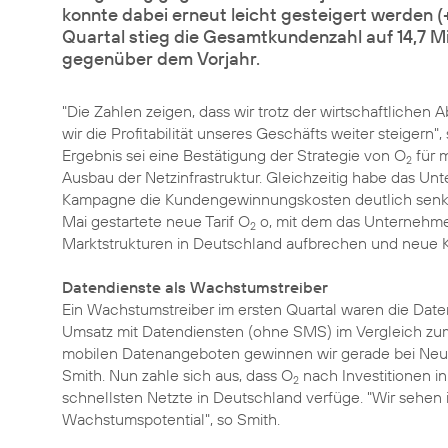
konnte dabei erneut leicht gesteigert werden 
Quartal stieg die Gesamtkundenzahl auf 14,7 Mi
gegenüber dem Vorjahr.
"Die Zahlen zeigen, dass wir trotz der wirtschaftliche
wir die Profitabilität unseres Geschäfts weiter steigern"
Ergebnis sei eine Bestätigung der Strategie von O
für 
2
Ausbau der Netzinfrastruktur. Gleichzeitig habe das 
Kampagne die Kundengewinnungskosten deutlich senken 
Mai gestartete neue
Tarif O
o
, mit dem das Unterneh
2
Marktstrukturen in Deutschland aufbrechen und neue 
Datendienste als Wachstumstreiber
Ein Wachstumstreiber im ersten Quartal waren die Daten
Umsatz mit Datendiensten (ohne SMS) im Vergleich zum
mobilen Datenangeboten gewinnen wir gerade bei Neuk
Smith. Nun zahle sich aus, dass O
nach Investitionen i
2
schnellsten Netzte in Deutschland verfüge. "Wir sehen
Wachstumspotential", so Smith.