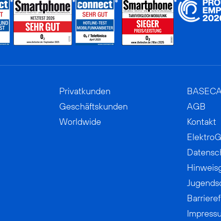
Privatkunden
BASEC
Geschäftskunden
AGB
Worldwide
Kontakt
ElektroG
Datensc
Hinweis
Jugends
Barrieref
Impress