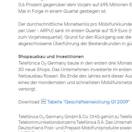
0,6 Prozent gegenüber dem Vorjahr auf 695 Millionen 
Mal in Folge in einem Quartal gestiegen ist.
Der durchschnittliche Monatserlös pro Mobilfunkkund
per User - ARPU) sank im ersten Quartal auf 15,9 Euro (
zum Vorjahresquartal). Grund für den Rückgang war die 
abgeschlossene Überführung der Bestandkunden in güns
Shopausbau und Investitionen
Telefónica O
Germany baute in den ersten drei Monaten
2
30 neue Shops. Das Unternehmen investierte im ersten Q
Netzausbau flossen. Bis Ende des Jahres wird dieser Au
eines der mondernsten und schnellsten Mobilfunknetz
versorgt.
Download:
Tabelle "Geschäftsenwicklung Q1 2009"
Telefónica O
Germany GmbH & Co. OHG gehört zu Telefóni
2
Telekommunikationskonzerns Telefónica S.A. Das Unterneh
Deutschland Post- und Prepaid-Mobilfunkprodukte sowie 