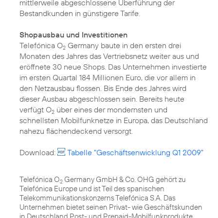
mittlerweile abgeschlossene Überführung der
Bestandkunden in günstigere Tarife.
Shopausbau und Investitionen
Telefónica O
Germany baute in den ersten drei
2
Monaten des Jahres das Vertriebsnetz weiter aus und
eröffnete 30 neue Shops. Das Unternehmen investierte
im ersten Quartal 184 Millionen Euro, die vor allem in
den Netzausbau flossen. Bis Ende des Jahres wird
dieser Ausbau abgeschlossen sein. Bereits heute
verfügt O
über eines der mondernsten und
2
schnellsten Mobilfunknetze in Europa, das Deutschland
nahezu flächendeckend versorgt.
Download:
Tabelle "Geschäftsenwicklung Q1 2009"
Telefónica O
Germany GmbH & Co. OHG gehört zu
2
Telefónica Europe und ist Teil des spanischen
Telekommunikationskonzerns Telefónica S.A. Das
Unternehmen bietet seinen Privat- wie Geschäftskunden
in Deutschland Post- und Prepaid-Mobilfunkprodukte