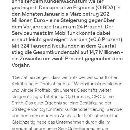
anhaltendem Kundenwachstum weiter
gesteigert. Das operative Ergebnis (OIBDA) in
den Monaten Januar bis März betrug 202
Millionen Euro - eine Steigerung gegenüber
dem Vorjahreszeitraum um 24 Prozent. Der
Serviceumsatz im Mobilfunk konnte dabei
erneut leicht gesteigert werden (+0,6 Prozent).
Mit 324 Tausend Neukunden in dem Quartal
stieg die Gesamtkundenzahl auf 14,7 Millionen -
ein Zuwachs um zwölf Prozent gegenüber dem
Vorjahr.
"Die Zahlen zeigen, dass wir trotz der wirtschaftlichen
Abkühlung in Deutschland auf Wachstumskurs bleiben
und wir die Profitabilität unseres Geschäfts weiter
steigern", sagte Telefónica O
Germany CEO Jaime
2
Smith. Das gute Ergebnis sei eine Bestätigung der
Strategie von O
für mehr Kundenorientierung, Service
2
und den konsequenten Ausbau der Netzinfrastruktur.
Gleichzeitig habe das Unternehmen durch die im
Vorquartal begonnene Sim-Only-Kampagne die