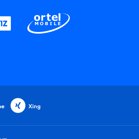
be
Xing