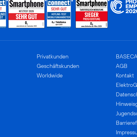
Privatkunden
BASEC
Geschäftskunden
AGB
Worldwide
Kontakt
ElektroG
Datensc
Hinweis
Jugends
Barrieref
Impress