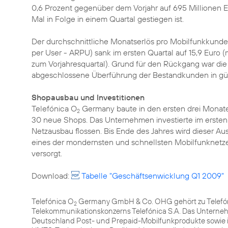
0,6 Prozent gegenüber dem Vorjahr auf 695 Millionen 
Mal in Folge in einem Quartal gestiegen ist.
Der durchschnittliche Monatserlös pro Mobilfunkkund
per User - ARPU) sank im ersten Quartal auf 15,9 Euro (
zum Vorjahresquartal). Grund für den Rückgang war die 
abgeschlossene Überführung der Bestandkunden in güns
Shopausbau und Investitionen
Telefónica O
Germany baute in den ersten drei Monaten
2
30 neue Shops. Das Unternehmen investierte im ersten Q
Netzausbau flossen. Bis Ende des Jahres wird dieser Au
eines der mondernsten und schnellsten Mobilfunknetz
versorgt.
Download:
Tabelle "Geschäftsenwicklung Q1 2009"
Telefónica O
Germany GmbH & Co. OHG gehört zu Telefóni
2
Telekommunikationskonzerns Telefónica S.A. Das Unterneh
Deutschland Post- und Prepaid-Mobilfunkprodukte sowie 