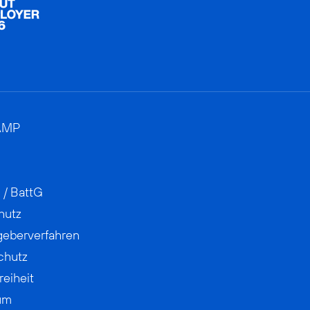
AMP
 / BattG
hutz
geberverfahren
chutz
reiheit
um