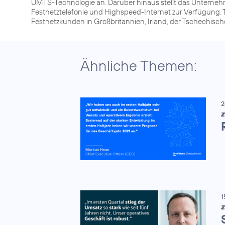
UMTS-Technologie an. Darüber hinaus stellt das Unterneh
Festnetztelefonie und Highspeed-Internet zur Verfügung. T
Festnetzkunden in Großbritannien, Irland, der Tschechisc
Ähnliche Themen:
2
Z
1
Z