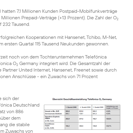
 hatten 7,1 Millionen Kunden Postpaid-Mobilfunkverträge
Millionen Prepaid-Verträge (+13 Prozent). Die Zahl der O
2
f 232 Tausend.
rfolgreichen Kooperationen mit Hansenet, Tchibo, M-Net,
im ersten Quartal 115 Tausend Neukunden gewonnen.
derzeit noch von dem Tochterunternehmen Telefónica
fonica O
Germany integriert wird. Die Gesamtzahl der
2
 Partner United Internet, Hansenet, Freenet sowie durch
lionen Anschlüsse - ein Zuwachs von 71 Prozent
 sich der
ónica Deutschland
atz von 886
enüber dem
ng die stabile
nem Zuwachs von