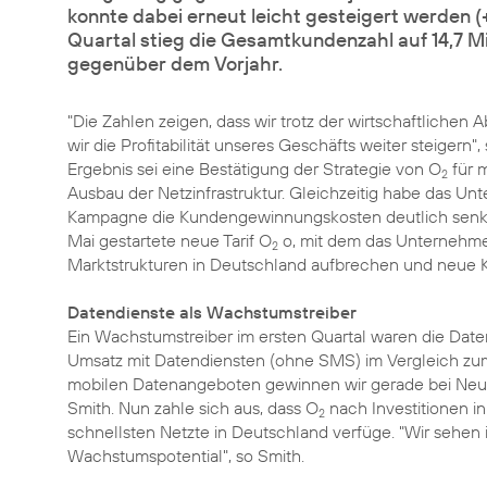
konnte dabei erneut leicht gesteigert werden 
Quartal stieg die Gesamtkundenzahl auf 14,7 Mi
gegenüber dem Vorjahr.
"Die Zahlen zeigen, dass wir trotz der wirtschaftliche
wir die Profitabilität unseres Geschäfts weiter steigern"
Ergebnis sei eine Bestätigung der Strategie von O
für 
2
Ausbau der Netzinfrastruktur. Gleichzeitig habe das 
Kampagne die Kundengewinnungskosten deutlich senken 
Mai gestartete neue
Tarif O
o
, mit dem das Unterneh
2
Marktstrukturen in Deutschland aufbrechen und neue 
Datendienste als Wachstumstreiber
Ein Wachstumstreiber im ersten Quartal waren die Daten
Umsatz mit Datendiensten (ohne SMS) im Vergleich zum
mobilen Datenangeboten gewinnen wir gerade bei Neuk
Smith. Nun zahle sich aus, dass O
nach Investitionen i
2
schnellsten Netzte in Deutschland verfüge. "Wir sehen
Wachstumspotential", so Smith.