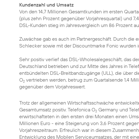
Kundenzahl und Umsatz
Von den 14,7 Millionen Gesamtkunden im ersten Quartal
(plus zehn Prozent gegenüber Vorjahresquartal) und 7,4 
DSL-Kunden stieg im Jahresvergleich um 86 Prozent au
Zuwächse gab es auch im Partnergeschäft. Durch die e
Schlecker sowie mit der Discountmarke Fonic wurden 
Sehr positiv verlief das DSL-Wholesalegeschäft, das 
Deutschland betrieben und zur Mitte des Jahres in Tele
entbündelten DSL-Breitbandzugänge (ULL), die über die
O
vertrieben werden, betrug zum Quartalsende 1,4 Mil
2
gegenüber dem Vorjahreswert.
Trotz der allgemeinen Wirtschaftsschwäche entwickelte
Gesamtumsatz positiv. Telefonica O
Germany und Telef
2
erwirtschafteten in den ersten drei Monaten einen Ums
Millionen Euro - eine Steigerung von 3,6 Prozent geg
Vorjahreszeitraum. Erfreulich war in diesem Zusammenha
Entwicklung des Mobilen Serviceumsatzes, der mit ei