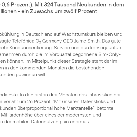
(+0,6 Prozent). Mit 324 Tausend Neukunden in dem
llionen - ein Zuwachs um zwölf Prozent
n Abkühlung in Deutschland auf Wachstumskurs bleiben und
, sagte Telefónica O
Germany CEO Jaime Smith. Das gute
2
mehr Kundenorientierung, Service und den konsequenten
Unternehmen durch die im Vorquartal begonnene Sim-Only-
können. Im Mittelpunkt dieser Strategie steht der im
men in den kommenden Monaten die bestehenden
Kunden gewinnen will.
dienste. In den ersten drei Monaten des Jahres stieg der
 Vorjahr um 26 Prozent. "Mit unseren Datensticks und
unden überproportional hohe Marktanteile", betonte
n Milliardenhöhe über eines der modernsten und
 in der mobilen Datennutzung ein enormes