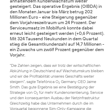
anhaltendem Kundenwachstum weiter
gesteigert. Das operative Ergebnis (OIBDA) in
den Monaten Januar bis März betrug 202
Millionen Euro - eine Steigerung gegenüber
dem Vorjahreszeitraum um 24 Prozent. Der
Serviceumsatz im Mobilfunk konnte dabei
erneut leicht gesteigert werden (+0,6 Prozent).
Mit 324 Tausend Neukunden in dem Quartal
stieg die Gesamtkundenzahl auf 14,7 Millionen -
ein Zuwachs um zwölf Prozent gegenüber dem
Vorjahr.
"Die Zahlen zeigen, dass wir trotz der wirtschaftlichen
Abkühlung in Deutschland auf Wachstumskurs bleiben
und wir die Profitabilität unseres Geschäfts weiter
steigern", sagte Telefónica O
Germany CEO Jaime
2
Smith. Das gute Ergebnis sei eine Bestätigung der
Strategie von O
für mehr Kundenorientierung, Service
2
und den konsequenten Ausbau der Netzinfrastruktur.
Gleichzeitig habe das Unternehmen durch die im
Vorquartal begonnene Sim-Only-Kampagne die