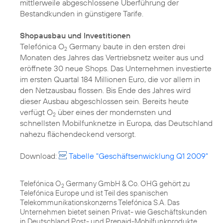
mittlerweile abgeschlossene Überführung der
Bestandkunden in günstigere Tarife.
Shopausbau und Investitionen
Telefónica O
Germany baute in den ersten drei
2
Monaten des Jahres das Vertriebsnetz weiter aus und
eröffnete 30 neue Shops. Das Unternehmen investierte
im ersten Quartal 184 Millionen Euro, die vor allem in
den Netzausbau flossen. Bis Ende des Jahres wird
dieser Ausbau abgeschlossen sein. Bereits heute
verfügt O
über eines der mondernsten und
2
schnellsten Mobilfunknetze in Europa, das Deutschland
nahezu flächendeckend versorgt.
Download:
Tabelle "Geschäftsenwicklung Q1 2009"
Telefónica O
Germany GmbH & Co. OHG gehört zu
2
Telefónica Europe und ist Teil des spanischen
Telekommunikationskonzerns Telefónica S.A. Das
Unternehmen bietet seinen Privat- wie Geschäftskunden
in Deutschland Post- und Prepaid-Mobilfunkprodukte