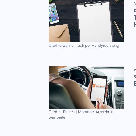
3
Z
Credits: Zahl einfach per Handyrechnung
1
K
Credits: Placeit
|
Montage, Ausschnitt
bearbeitet