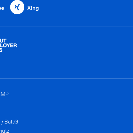
be
Xing
AMP
 / BattG
hutz