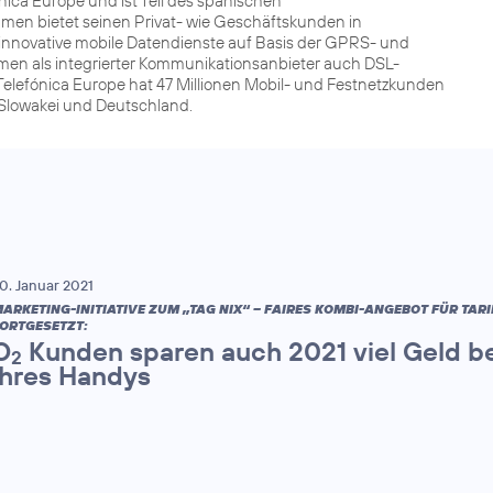
ca Europe und ist Teil des spanischen
men bietet seinen Privat- wie Geschäftskunden in
innovative mobile Datendienste auf Basis der GPRS- und
men als integrierter Kommunikationsanbieter auch DSL-
Telefónica Europe hat 47 Millionen Mobil- und Festnetzkunden
r Slowakei und Deutschland.
0. Januar 2021
ARKETING-INITIATIVE ZUM „TAG NIX“ – FAIRES KOMBI-ANGEBOT FÜR TAR
ORTGESETZT:
O
Kunden sparen auch 2021 viel Geld be
2
ihres Handys