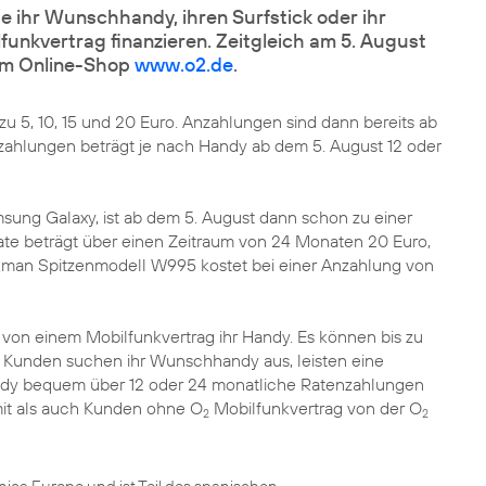
 ihr Wunschhandy, ihren Surfstick oder ihr
unkvertrag finanzieren. Zeitgleich am 5. August
em Online-Shop
www.o2.de
.
u 5, 10, 15 und 20 Euro. Anzahlungen sind dann bereits ab
zahlungen beträgt je nach Handy ab dem 5. August 12 oder
sung Galaxy
, ist ab dem 5. August dann schon zu einer
ate beträgt über einen Zeitraum von 24 Monaten 20 Euro,
kman Spitzenmodell W995 kostet bei einer Anzahlung von
von einem Mobilfunkvertrag ihr Handy. Es können bis zu
Kunden suchen ihr Wunschhandy aus, leisten eine
dy bequem über 12 oder 24 monatliche Ratenzahlungen
mit als auch Kunden ohne O
Mobilfunkvertrag von der O
2
2