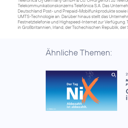
Telefónica O
Germany GmbH & Co. OHG gehört zu Telefóni
2
Telekommunikationskonzerns Telefónica S.A. Das Unterneh
Deutschland Post- und Prepaid-Mobilfunkprodukte sowie 
UMTS-Technologie an. Darüber hinaus stellt das Unterneh
Festnetztelefonie und Highspeed-Internet zur Verfügung. 
in Großbritannien, Irland, der Tschechischen Republik, de
Ähnliche Themen:
2
M
F