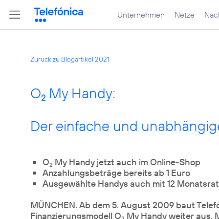
Unternehmen
Netze
Nach
Zurück zu Blogartikel 2021
O
My Handy:
2
Der einfache und unabhäng
O
My Handy jetzt auch im Online-Shop
2
Anzahlungsbeträge bereits ab 1 Euro
Ausgewählte Handys auch mit 12 Monatsra
MÜNCHEN. Ab dem 5. August 2009 baut Telef
Finanzierungsmodell O
My Handy weiter aus. M
2