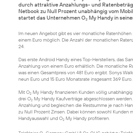
durch attraktive Anzahlungs- und Ratenbeträge
Netbook zu Null Prozent unabhängig vom Mobilf
startet das Unternehmen O
My Handy in sein
2
Im neuen Angebot gibt es vier monatliche Ratenhöhen z
einem Euro möglich. Die Anzahl der monatlichen Raten
24.
Das erste Android Handy eines Top-Herstellers, das
Sam
Anzahlung von einem Euro erhältlich. Die monatliche R
was einen Gesamtpreis von 481 Euro ergibt. Sonys Wal
neun Euro und 15 Euro Monatsrate insgesamt 369 Euro.
Mit O
My Handy finanzieren Kunden völlig unabhängig 
2
drei O
My Handy Kaufverträge abgeschlossen werden. 
2
Anzahlung und begleichen die Restsumme je nach Han
zu Null Prozent Zinsen. Dabei können sowohl Kunden 
Handyauswahl und O
My Handy profitieren.
2