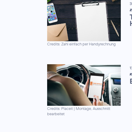
3
Z
Credits: Zahl einfach per Handyrechnung
1
K
Credits: Placeit
|
Montage, Ausschnitt
bearbeitet