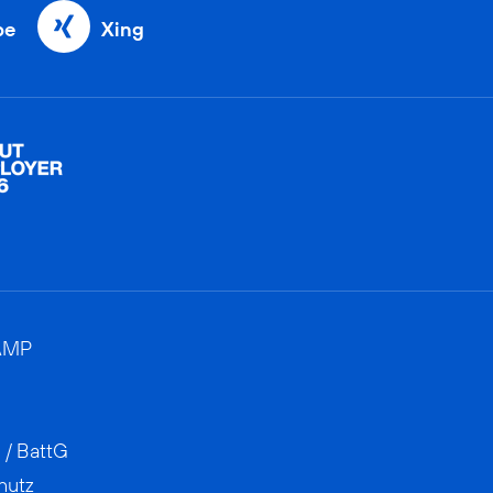
be
Xing
AMP
 / BattG
hutz