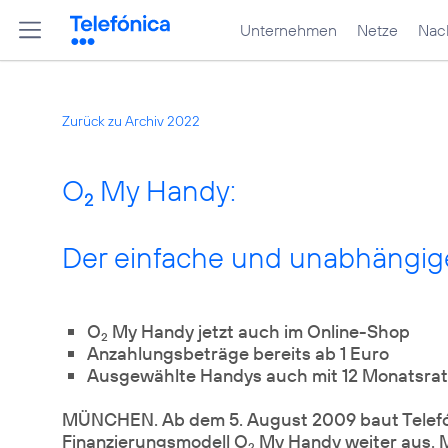
Unternehmen
Netze
Nach
Zurück zu Archiv 2022
O
My Handy:
2
Der einfache und unabhäng
O
My Handy jetzt auch im Online-Shop
2
Anzahlungsbeträge bereits ab 1 Euro
Ausgewählte Handys auch mit 12 Monatsra
MÜNCHEN. Ab dem 5. August 2009 baut Telef
Finanzierungsmodell O
My Handy weiter aus. M
2