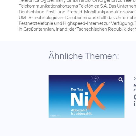
Telefónica O
Germany GmbH & Co. OHG gehört zu Telefóni
2
Telekommunikationskonzerns Telefónica S.A. Das Unterneh
Deutschland Post- und Prepaid-Mobilfunkprodukte sowie 
UMTS-Technologie an. Darüber hinaus stellt das Unterneh
Festnetztelefonie und Highspeed-Internet zur Verfügung. 
in Großbritannien, Irland, der Tschechischen Republik, de
Ähnliche Themen:
2
M
F