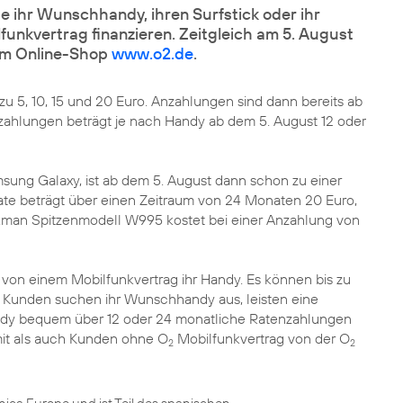
 ihr Wunschhandy, ihren Surfstick oder ihr
unkvertrag finanzieren. Zeitgleich am 5. August
em Online-Shop
www.o2.de
.
u 5, 10, 15 und 20 Euro. Anzahlungen sind dann bereits ab
zahlungen beträgt je nach Handy ab dem 5. August 12 oder
sung Galaxy
, ist ab dem 5. August dann schon zu einer
ate beträgt über einen Zeitraum von 24 Monaten 20 Euro,
kman Spitzenmodell W995 kostet bei einer Anzahlung von
von einem Mobilfunkvertrag ihr Handy. Es können bis zu
Kunden suchen ihr Wunschhandy aus, leisten eine
dy bequem über 12 oder 24 monatliche Ratenzahlungen
mit als auch Kunden ohne O
Mobilfunkvertrag von der O
2
2