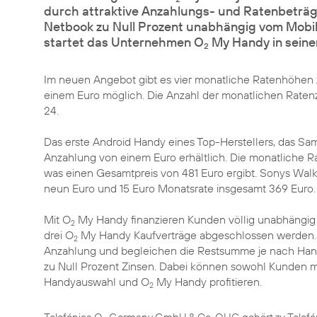
durch attraktive Anzahlungs- und Ratenbeträge
Netbook zu Null Prozent unabhängig vom Mobilf
startet das Unternehmen O
My Handy in sein
2
Im neuen Angebot gibt es vier monatliche Ratenhöhen z
einem Euro möglich. Die Anzahl der monatlichen Raten
24.
Das erste Android Handy eines Top-Herstellers, das
Sam
Anzahlung von einem Euro erhältlich. Die monatliche R
was einen Gesamtpreis von 481 Euro ergibt. Sonys Wal
neun Euro und 15 Euro Monatsrate insgesamt 369 Euro.
Mit O
My Handy finanzieren Kunden völlig unabhängig 
2
drei O
My Handy Kaufverträge abgeschlossen werden. 
2
Anzahlung und begleichen die Restsumme je nach Han
zu Null Prozent Zinsen. Dabei können sowohl Kunden 
Handyauswahl und O
My Handy profitieren.
2