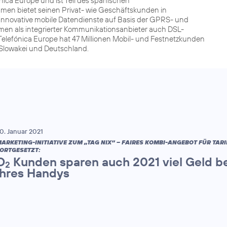
ca Europe und ist Teil des spanischen
men bietet seinen Privat- wie Geschäftskunden in
innovative mobile Datendienste auf Basis der GPRS- und
men als integrierter Kommunikationsanbieter auch DSL-
Telefónica Europe hat 47 Millionen Mobil- und Festnetzkunden
r Slowakei und Deutschland.
0. Januar 2021
ARKETING-INITIATIVE ZUM „TAG NIX“ – FAIRES KOMBI-ANGEBOT FÜR TAR
ORTGESETZT:
O
Kunden sparen auch 2021 viel Geld be
2
ihres Handys