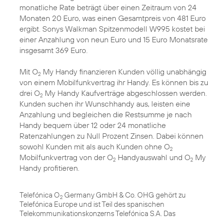
monatliche Rate beträgt über einen Zeitraum von 24
Monaten 20 Euro, was einen Gesamtpreis von 481 Euro
ergibt. Sonys Walkman Spitzenmodell W995 kostet bei
einer Anzahlung von neun Euro und 15 Euro Monatsrate
insgesamt 369 Euro.
Mit O
My Handy finanzieren Kunden völlig unabhängig
2
von einem Mobilfunkvertrag ihr Handy. Es können bis zu
drei O
My Handy Kaufverträge abgeschlossen werden.
2
Kunden suchen ihr Wunschhandy aus, leisten eine
Anzahlung und begleichen die Restsumme je nach
Handy bequem über 12 oder 24 monatliche
Ratenzahlungen zu Null Prozent Zinsen. Dabei können
sowohl Kunden mit als auch Kunden ohne O
2
Mobilfunkvertrag von der O
Handyauswahl und O
My
2
2
Handy profitieren.
Telefónica O
Germany GmbH & Co. OHG gehört zu
2
Telefónica Europe und ist Teil des spanischen
Telekommunikationskonzerns Telefónica S.A. Das