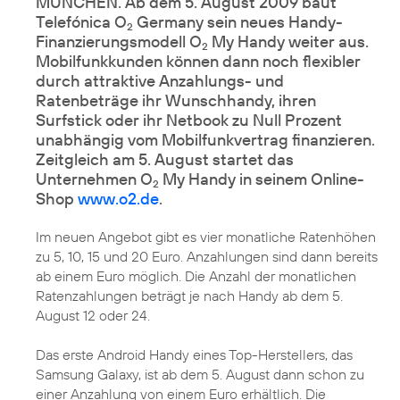
MÜNCHEN. Ab dem 5. August 2009 baut
Telefónica O
Germany sein neues Handy-
2
Finanzierungsmodell O
My Handy weiter aus.
2
Mobilfunkkunden können dann noch flexibler
durch attraktive Anzahlungs- und
Ratenbeträge ihr Wunschhandy, ihren
Surfstick oder ihr Netbook zu Null Prozent
unabhängig vom Mobilfunkvertrag finanzieren.
Zeitgleich am 5. August startet das
Unternehmen O
My Handy in seinem Online-
2
Shop
www.o2.de
.
Im neuen Angebot gibt es vier monatliche Ratenhöhen
zu 5, 10, 15 und 20 Euro. Anzahlungen sind dann bereits
ab einem Euro möglich. Die Anzahl der monatlichen
Ratenzahlungen beträgt je nach Handy ab dem 5.
August 12 oder 24.
Das erste Android Handy eines Top-Herstellers, das
Samsung Galaxy
, ist ab dem 5. August dann schon zu
einer Anzahlung von einem Euro erhältlich. Die