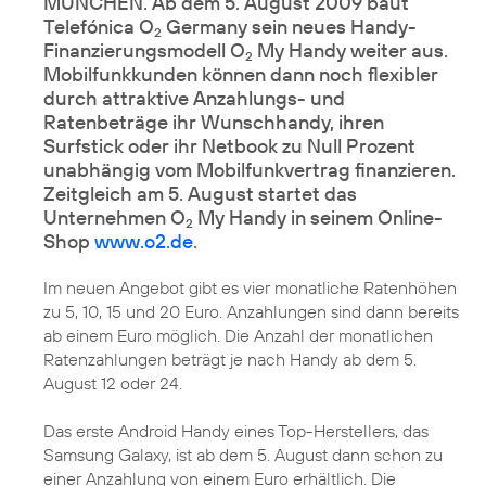
MÜNCHEN. Ab dem 5. August 2009 baut
Telefónica O
Germany sein neues Handy-
2
Finanzierungsmodell O
My Handy weiter aus.
2
Mobilfunkkunden können dann noch flexibler
durch attraktive Anzahlungs- und
Ratenbeträge ihr Wunschhandy, ihren
Surfstick oder ihr Netbook zu Null Prozent
unabhängig vom Mobilfunkvertrag finanzieren.
Zeitgleich am 5. August startet das
Unternehmen O
My Handy in seinem Online-
2
Shop
www.o2.de
.
Im neuen Angebot gibt es vier monatliche Ratenhöhen
zu 5, 10, 15 und 20 Euro. Anzahlungen sind dann bereits
ab einem Euro möglich. Die Anzahl der monatlichen
Ratenzahlungen beträgt je nach Handy ab dem 5.
August 12 oder 24.
Das erste Android Handy eines Top-Herstellers, das
Samsung Galaxy
, ist ab dem 5. August dann schon zu
einer Anzahlung von einem Euro erhältlich. Die