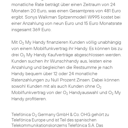
monatliche Rate beträgt über einen Zeitraum von 24
Monaten 20 Euro, was einen Gesamtpreis von 481 Euro
ergibt. Sonys Walkman Spitzenmodell W995 kostet bei
einer Anzahlung von neun Euro und 15 Euro Monatsrate
insgesamt 369 Euro.
Mit O
My Handy finanzieren Kunden völlig unabhängig
2
von einem Mobilfunkvertrag ihr Handy. Es können bis zu
drei O
My Handy Kaufverträge abgeschlossen werden.
2
Kunden suchen ihr Wunschhandy aus, leisten eine
Anzahlung und begleichen die Restsumme je nach
Handy bequem über 12 oder 24 monatliche
Ratenzahlungen zu Null Prozent Zinsen. Dabei können
sowohl Kunden mit als auch Kunden ohne O
2
Mobilfunkvertrag von der O
Handyauswahl und O
My
2
2
Handy profitieren.
Telefónica O
Germany GmbH & Co. OHG gehört zu
2
Telefónica Europe und ist Teil des spanischen
Telekommunikationskonzerns Telefónica S.A. Das