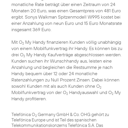
monatliche Rate beträgt über einen Zeitraum von 24
Monaten 20 Euro, was einen Gesamtpreis von 481 Euro
ergibt. Sonys Walkman Spitzenmodell W995 kostet bei
einer Anzahlung von neun Euro und 15 Euro Monatsrate
insgesamt 369 Euro.
Mit O
My Handy finanzieren Kunden völlig unabhängig
2
von einem Mobilfunkvertrag ihr Handy. Es können bis zu
drei O
My Handy Kaufverträge abgeschlossen werden.
2
Kunden suchen ihr Wunschhandy aus, leisten eine
Anzahlung und begleichen die Restsumme je nach
Handy bequem über 12 oder 24 monatliche
Ratenzahlungen zu Null Prozent Zinsen. Dabei können
sowohl Kunden mit als auch Kunden ohne O
2
Mobilfunkvertrag von der O
Handyauswahl und O
My
2
2
Handy profitieren.
Telefónica O
Germany GmbH & Co. OHG gehört zu
2
Telefónica Europe und ist Teil des spanischen
Telekommunikationskonzerns Telefónica S.A. Das