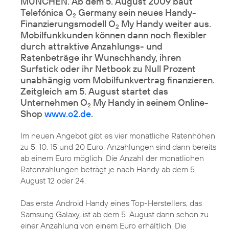
MÜNCHEN. Ab dem 5. August 2009 baut
Telefónica O
Germany sein neues Handy-
2
Finanzierungsmodell O
My Handy weiter aus.
2
Mobilfunkkunden können dann noch flexibler
durch attraktive Anzahlungs- und
Ratenbeträge ihr Wunschhandy, ihren
Surfstick oder ihr Netbook zu Null Prozent
unabhängig vom Mobilfunkvertrag finanzieren.
Zeitgleich am 5. August startet das
Unternehmen O
My Handy in seinem Online-
2
Shop
www.o2.de
.
Im neuen Angebot gibt es vier monatliche Ratenhöhen
zu 5, 10, 15 und 20 Euro. Anzahlungen sind dann bereits
ab einem Euro möglich. Die Anzahl der monatlichen
Ratenzahlungen beträgt je nach Handy ab dem 5.
August 12 oder 24.
Das erste Android Handy eines Top-Herstellers, das
Samsung Galaxy
, ist ab dem 5. August dann schon zu
einer Anzahlung von einem Euro erhältlich. Die