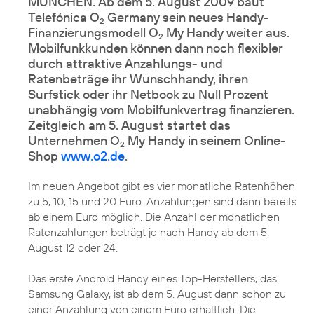
MÜNCHEN. Ab dem 5. August 2009 baut
Telefónica O
Germany sein neues Handy-
2
Finanzierungsmodell O
My Handy weiter aus.
2
Mobilfunkkunden können dann noch flexibler
durch attraktive Anzahlungs- und
Ratenbeträge ihr Wunschhandy, ihren
Surfstick oder ihr Netbook zu Null Prozent
unabhängig vom Mobilfunkvertrag finanzieren.
Zeitgleich am 5. August startet das
Unternehmen O
My Handy in seinem Online-
2
Shop
www.o2.de
.
Im neuen Angebot gibt es vier monatliche Ratenhöhen
zu 5, 10, 15 und 20 Euro. Anzahlungen sind dann bereits
ab einem Euro möglich. Die Anzahl der monatlichen
Ratenzahlungen beträgt je nach Handy ab dem 5.
August 12 oder 24.
Das erste Android Handy eines Top-Herstellers, das
Samsung Galaxy
, ist ab dem 5. August dann schon zu
einer Anzahlung von einem Euro erhältlich. Die