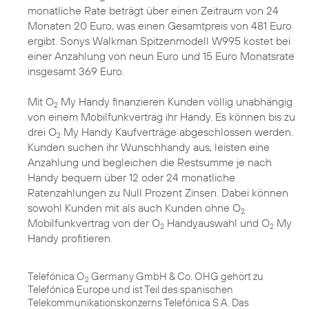
monatliche Rate beträgt über einen Zeitraum von 24
Monaten 20 Euro, was einen Gesamtpreis von 481 Euro
ergibt. Sonys Walkman Spitzenmodell W995 kostet bei
einer Anzahlung von neun Euro und 15 Euro Monatsrate
insgesamt 369 Euro.
Mit O
My Handy finanzieren Kunden völlig unabhängig
2
von einem Mobilfunkvertrag ihr Handy. Es können bis zu
drei O
My Handy Kaufverträge abgeschlossen werden.
2
Kunden suchen ihr Wunschhandy aus, leisten eine
Anzahlung und begleichen die Restsumme je nach
Handy bequem über 12 oder 24 monatliche
Ratenzahlungen zu Null Prozent Zinsen. Dabei können
sowohl Kunden mit als auch Kunden ohne O
2
Mobilfunkvertrag von der O
Handyauswahl und O
My
2
2
Handy profitieren.
Telefónica O
Germany GmbH & Co. OHG gehört zu
2
Telefónica Europe und ist Teil des spanischen
Telekommunikationskonzerns Telefónica S.A. Das