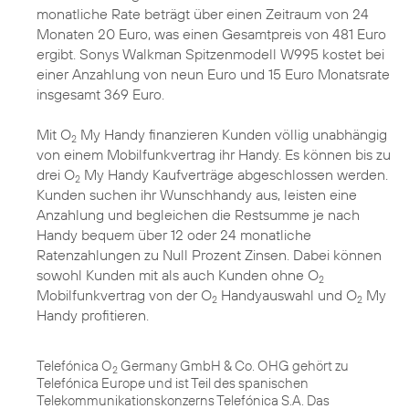
monatliche Rate beträgt über einen Zeitraum von 24
Monaten 20 Euro, was einen Gesamtpreis von 481 Euro
ergibt. Sonys Walkman Spitzenmodell W995 kostet bei
einer Anzahlung von neun Euro und 15 Euro Monatsrate
insgesamt 369 Euro.
Mit O
My Handy finanzieren Kunden völlig unabhängig
2
von einem Mobilfunkvertrag ihr Handy. Es können bis zu
drei O
My Handy Kaufverträge abgeschlossen werden.
2
Kunden suchen ihr Wunschhandy aus, leisten eine
Anzahlung und begleichen die Restsumme je nach
Handy bequem über 12 oder 24 monatliche
Ratenzahlungen zu Null Prozent Zinsen. Dabei können
sowohl Kunden mit als auch Kunden ohne O
2
Mobilfunkvertrag von der O
Handyauswahl und O
My
2
2
Handy profitieren.
Telefónica O
Germany GmbH & Co. OHG gehört zu
2
Telefónica Europe und ist Teil des spanischen
Telekommunikationskonzerns Telefónica S.A. Das