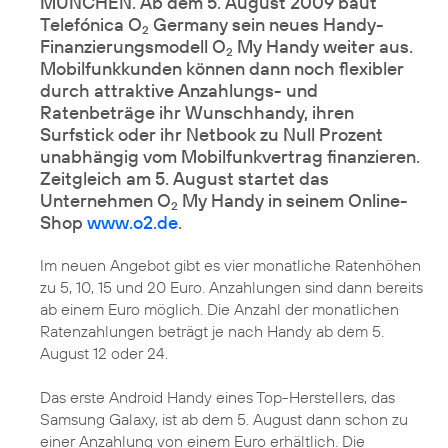
MÜNCHEN. Ab dem 5. August 2009 baut
Telefónica O
Germany sein neues Handy-
2
Finanzierungsmodell O
My Handy weiter aus.
2
Mobilfunkkunden können dann noch flexibler
durch attraktive Anzahlungs- und
Ratenbeträge ihr Wunschhandy, ihren
Surfstick oder ihr Netbook zu Null Prozent
unabhängig vom Mobilfunkvertrag finanzieren.
Zeitgleich am 5. August startet das
Unternehmen O
My Handy in seinem Online-
2
Shop
www.o2.de
.
Im neuen Angebot gibt es vier monatliche Ratenhöhen
zu 5, 10, 15 und 20 Euro. Anzahlungen sind dann bereits
ab einem Euro möglich. Die Anzahl der monatlichen
Ratenzahlungen beträgt je nach Handy ab dem 5.
August 12 oder 24.
Das erste Android Handy eines Top-Herstellers, das
Samsung Galaxy
, ist ab dem 5. August dann schon zu
einer Anzahlung von einem Euro erhältlich. Die